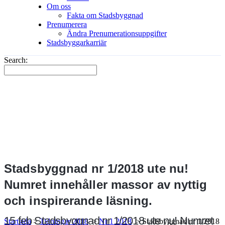
Om oss
Fakta om Stadsbyggnad
Prenumerera
Ändra Prenumerationsuppgifter
Stadsbyggarkarriär
Search:
Stadsbyggnad nr 1/2018 ute nu!
Numret innehåller massor av nyttig
och inspirerande läsning.
15 feb
Stadsbyggnad nr 1/2018 ute nu! Numret
Startsida
>
Tidningar 2018
>
Nr 1 2018
>
Stadsbyggnad nr 1/2018