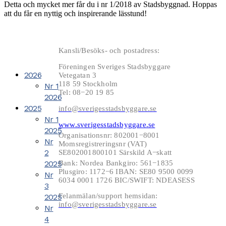
Detta och mycket mer får du i nr 1/2018 av Stadsbyggnad. Hoppas
att du får en nyttig och inspirerande lässtund!
Kansli/Besöks- och postadress:
Föreningen Sveriges Stadsbyggare
2026
Vetegatan 3
118 59 Stockholm
Nr 1
Tel: 08−20 19 85
2026
2025
info@sverigesstadsbyggare.se
Nr 1
www.sverigesstadsbyggare.se
2025
Organisationsnr: 802001−8001
Nr
Momsregistreringsnr (VAT)
2
SE802001800101 Särskild A−skatt
2025
Bank: Nordea Bankgiro: 561−1835
Plusgiro: 1172−6 IBAN: SE80 9500 0099
Nr
6034 0001 1726 BIC/SWIFT: NDEASESS
3
Felanmälan/support hemsidan:
2025
info@sverigesstadsbyggare.se
Nr
4