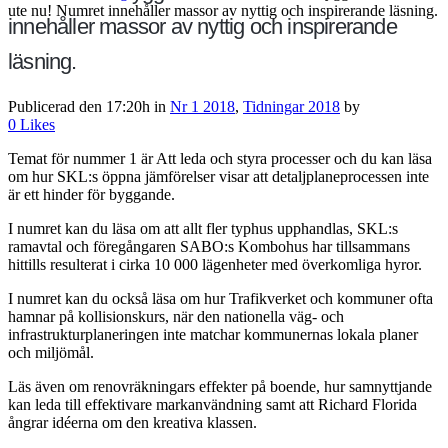
ute nu! Numret innehåller massor av nyttig och inspirerande läsning.
innehåller massor av nyttig och inspirerande
läsning.
Publicerad den 17:20h
in
Nr 1 2018
,
Tidningar 2018
by
0
Likes
Temat för nummer 1 är Att leda och styra processer och du kan läsa
om hur SKL:s öppna jämförelser visar att detaljplaneprocessen inte
är ett hinder för byggande.
I numret kan du läsa om att allt fler typhus upphandlas, SKL:s
ramavtal och föregångaren SABO:s Kombohus har tillsammans
hittills resulterat i cirka 10 000 lägenheter med överkomliga hyror.
I numret kan du också läsa om hur Trafikverket och kommuner ofta
hamnar på kollisionskurs, när den nationella väg- och
infrastrukturplaneringen inte matchar kommunernas lokala planer
och miljömål.
Läs även om renovräkningars effekter på boende, hur samnyttjande
kan leda till effektivare markanvändning samt att Richard Florida
ångrar idéerna om den kreativa klassen.