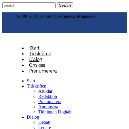
Tel: 08−20 19 85 |
info@sverigesstadsbyggare.se
Start
Tidskriften
Dialog
Om oss
Prenumerera
Start
Tidskriften
Artiklar
Redaktion
Prenumerera
Annonsera
Tidningen Digitalt
Dialog
Debatt
Ledare