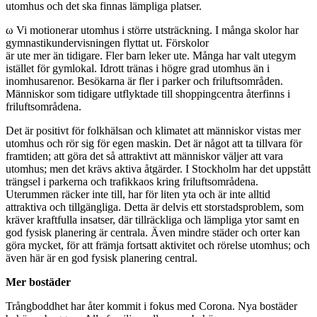
utomhus och det ska finnas lämpliga platser.
ω
Vi motionerar utomhus i större utsträckning. I många skolor har
gymnastikundervisningen flyttat ut. Förskolor
är ute mer än tidigare. Fler barn leker ute. Många har valt utegym
istället för gymlokal. Idrott tränas i högre grad utomhus än i
inomhusarenor. Besökarna är fler i parker och friluftsområden.
Människor som tidigare utflyktade till shoppingcentra återfinns i
friluftsområdena.
Det är positivt för folkhälsan och klimatet att människor vistas mer
utomhus och rör sig för egen maskin. Det är något att ta tillvara för
framtiden; att göra det så attraktivt att människor väljer att vara
utomhus; men det krävs aktiva åtgärder. I Stockholm har det uppstått
trängsel i parkerna och trafikkaos kring friluftsområdena.
Uterummen räcker inte till, har för liten yta och är inte alltid
attraktiva och tillgängliga. Detta är delvis ett storstadsproblem, som
kräver kraftfulla insatser, där tillräckliga och lämpliga ytor samt en
god fysisk planering är centrala. Även mindre städer och orter kan
göra mycket, för att främja fortsatt aktivitet och rörelse utomhus; och
även här är en god fysisk planering central.
Mer bostäder
Trångboddhet har åter kommit i fokus med Corona. Nya bostäder