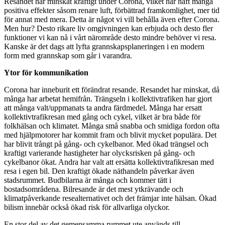
Resandet har minskat kraftigt under Corona, vilket har haft många
positiva effekter såsom renare luft, förbättrad framkomlighet, mer tid
för annat med mera. Detta är något vi vill behålla även efter Corona.
Men hur? Desto rikare liv omgivningen kan erbjuda och desto fler
funktioner vi kan nå i vårt närområde desto mindre behöver vi resa.
Kanske är det dags att lyfta grannskapsplaneringen i en modern
form med grannskap som går i varandra.
Ytor för kommunikation
Corona har inneburit ett förändrat resande. Resandet har minskat, då
många har arbetat hemifrån. Trängseln i kollektivtrafiken har gjort
att många valt/uppmanats ta andra färdmedel. Många har ersatt
kollektivtrafikresan med gång och cykel, vilket är bra både för
folkhälsan och klimatet. Många små snabba och smidiga fordon ofta
med hjälpmotorer har kommit fram och blivit mycket populära. Det
har blivit trångt på gång- och cykelbanor. Med ökad trängsel och
kraftigt varierande hastigheter har olycksrisken på gång- och
cykelbanor ökat. Andra har valt att ersätta kollektivtrafikresan med
resa i egen bil. Den kraftigt ökade näthandeln påverkar även
stadsrummet. Budbilarna är många och kommer tätt i
bostadsområdena. Bilresande är det mest ytkrävande och
klimatpåverkande resealternativet och det främjar inte hälsan. Ökad
bilism innebär också ökad risk för allvarliga olyckor.
En stor del av det gemensamma rummet ute används till