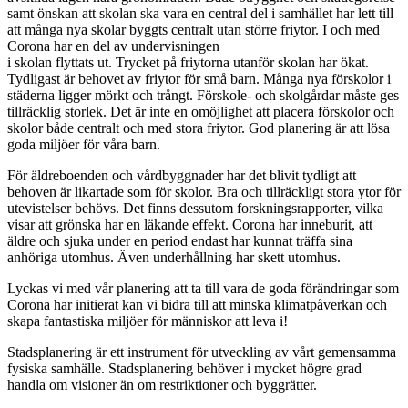
samt önskan att skolan ska vara en central del i samhället har lett till
att många nya skolar byggts centralt utan större friytor. I och med
Corona har en del av undervisningen
i skolan flyttats ut. Trycket på friytorna utanför skolan har ökat.
Tydligast är behovet av friytor för små barn. Många nya förskolor i
städerna ligger mörkt och trångt. Förskole- och skolgårdar måste ges
tillräcklig storlek. Det är inte en omöjlighet att placera förskolor och
skolor både centralt och med stora friytor. God planering är att lösa
goda miljöer för våra barn.
För äldreboenden och vårdbyggnader har det blivit tydligt att
behoven är likartade som för skolor. Bra och tillräckligt stora ytor för
utevistelser behövs. Det finns dessutom forskningsrapporter, vilka
visar att grönska har en läkande effekt. Corona har inneburit, att
äldre och sjuka under en period endast har kunnat träffa sina
anhöriga utomhus. Även underhållning har skett utomhus.
Lyckas vi med vår planering att ta till vara de goda förändringar som
Corona har initierat kan vi bidra till att minska klimatpåverkan och
skapa fantastiska miljöer för människor att leva i!
Stadsplanering är ett instrument för utveckling av vårt
gemensamma
fysiska samhälle. Stadsplanering behöver i mycke
t högre grad
handla om visioner än om restriktioner och byggrätter.