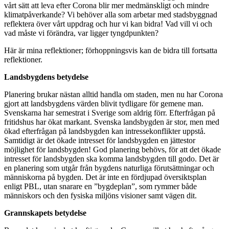
vårt sätt att leva efter Corona blir mer medmänskligt
och mindre
klimatpåverkande? Vi behöver alla som arbetar med
stadsbyggnad
reflektera över vårt uppdrag och hur vi kan bidra!
Vad vill vi och
vad måste vi förändra, var ligger tyngdpunkten?
Här är mina reflektioner; förhoppningsvis kan de bidra till fortsatta
reflektioner.
Landsbygdens betydelse
Planering brukar nästan alltid handla om staden, men nu har Corona
gjort att landsbygdens värden blivit tydligare för gemene man.
Svenskarna har semestrat i Sverige som aldrig förr. Efterfrågan på
fritidshus har ökat markant. Svenska landsbygden är stor, men med
ökad efterfrågan på landsbygden kan intressekonflikter uppstå.
Samtidigt är det ökade
intresset för landsbygden en jättestor
möjlighet för landsbygden!
God planering behövs, för att det ökade
intresset för landsbygden
ska komma landsbygden till godo. Det är
en planering som utgår från bygdens naturliga förutsättningar och
människorna på bygden. Det är inte en fördjupad översiktsplan
enligt PBL, utan snarare en ”bygdeplan”, som rymmer både
människors och den fysiska miljöns visioner samt vägen dit.
Grannskapets betydelse