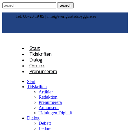
Tel: 08−20 19 85 |
info@sverigesstadsbyggare.se
Start
Tidskriften
Dialog
Om oss
Prenumerera
Start
Tidskriften
Artiklar
Redaktion
Prenumerera
Annonsera
Tidningen Digitalt
Dialog
Debatt
Ledare