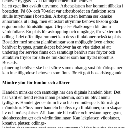
behöver byggas.
Alla familjemedlemmar behöver
ha ett eget litet avskilt utrymme. Arbetsplatsen har kommit tillbaka i
bostaden. På 60- och 70-talet var arbetsbordet en funktion som
skulle inrymmas i bostaden. Arbetsplatsen hemma ser kanske
annorlunda ut i dag, men ett ostört utrymme behövs liksom goda
ergonomiska förutsättningar. Uteplatsen/balkongen blir ännu
värdefullare. En plats för
avkoppling och umgänge, för växter och
odling. I det offentliga
rummet kan dessa funktioner också ta plats.
Bostäder med smarta planlösningar som möjliggör även arbete
behöver byggas, grannskapet behöver ha en viss täthet så att
underlag
för service finns och samtidigt behövs mer friytor och
attraktiva
friytor för alla de funktioner som har flyttat utomhus.
Bostads-
planering behöver ske i ett större sammanhang; små frimärksplaner
kan inte tillgodose behoven som finns för ett gott bostadsbyggande.
Mindre ytor för kontor och affärer
Handeln minskar och samtidigt har den digitala handeln ökat. Det
har varit en trend redan innan pandemin, som nu blivit ännu
tydligare. Handel ger centrum liv och är en mötesplats för många
människor. Försvinner handeln behövs nya funktioner, som skapar
liv och mötesplatser. Allt kan inte bli caféer och restauranger, gym,
skönhetssalonger och vårdinrättningar. Kan lekplatser, viloplatser,
kreativa platser, odlings-