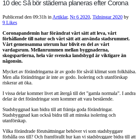
10 dec
Så bör städerna planeras efter Corona
Publicerad den 09:31h
in
Artiklar
,
Nr 6 2020
,
Tidningar 2020
by
9
Likes
Coronapandemin har förändrat vårt sätt att leva, vårt
förhållande till natur och vårt sätt att använda stadsrummet.
Vårt gemensamma uterum har blivit en del av vårt
vardagsrum. Mellanrummen mellan byggnaderna,
skogspartierna, hela vår svenska landsbygd är viktigare än
någonsin.
Mycket av förändringarna är av godo för såväl klimat som folkhälsa.
Men alla förändringar är inte av godo. Isolering och utanförskap
riskerar att öka.
I vissa delar kommer livet att återgå till det ”gamla normala”. I andra
delar är det förändringar som kommer att vara bestående.
Stadsbyggnad kan bidra till att främja goda förändringar.
Stadsbyggnad kan också bidra till att minska isolering och
utanförskap.
Vilka förändrade förutsättningar behöver vi som stadsbyggare
förhålla oss till? Och framförallt hur kan vi stadsbyggare bidra till att