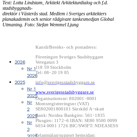
Text: Lotta Lindstam, Arkitekt Arkitekturdialog och f.d.
stadsbyggnads-
direktör i Västerås stad. Medlem i Sveriges arkitekters
planakademin och senior rådgivare tankesmedjan Global
Utmaning. Foto: Stefan Wemmel Ljung
Kansli/Besöks- och postadress:
Föreningen Sveriges Stadsbyggare
2026
Vetegatan 3
118 59 Stockholm
Nr 1
Tel: 08−20 19 85
2026
2025
info@sverigesstadsbyggare.se
Nr 1
www.sverigesstadsbyggare.se
2025
Organisationsnr: 802001−8001
Nr
Momsregistreringsnr (VAT)
2
SE802001800101 Särskild A−skatt
2025
Bank: Nordea Bankgiro: 561−1835
Plusgiro: 1172−6 IBAN: SE80 9500 0099
Nr
6034 0001 1726 BIC/SWIFT: NDEASESS
3
Felanmälan/support hemsidan:
2025