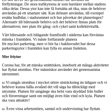
förflyttningar. De stora trafikytorna är som barriärer mellan stadens
olika delar. Dessa ytor kan inte få fortsätta att öka, utan de behöver
användas på ett smartare sätt. Kan drönare användas, till exempel
ersätta budbilar, i stadsrummet och hur påverkar det planeringen?
Alternativ till bilresande behövs och det behöver finnas plats för
alternativen; mer plats för gång- och cykel samt kollektivtrafik.
Vårt bilresande och bilägande framförallt i städerna kan förväntas
minska i framtiden. Vi måste fortfarande planera
för mycket parkering, men vi bör ha i bakhuvudet hur dessa
parkeringsytor i framtiden kan fylla en annan funktion.
Mer friytor
Corona har, för att minska smittrisken, inneburit att många aktiviteter
har flyttat utomhus. Fler människor använder det gemensamma
uterummet.
ω
Vi umgås utomhus i mycket större utsträckning än tidigare och vi
behöver kunna hålla avstånd det vill säga ha tillräckligt med
utrymme. Platsen för umgänge ska helst vara skyddad från buller
och föroreningar samt om möjligt även från vind och kyla. Platsen
ska vara attraktiv!
ω
Även vissa arbetsmöten, samtal och undervisning har flyttats