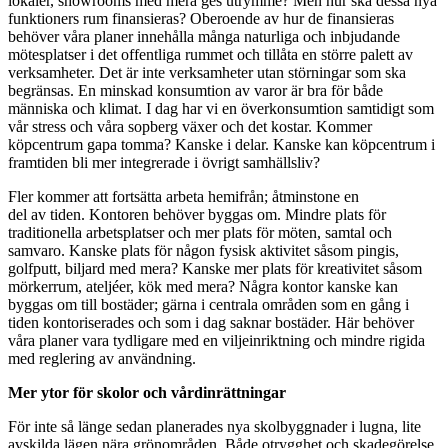
lokaler, showrooms med mera ges utrymme? Men hur ska dessa nya
funktioners rum finansieras? Oberoende av hur de finansieras
behöver våra planer innehålla många naturliga och inbjudande
mötesplatser i det offentliga rummet och tillåta en större palett av
verksamheter. Det är inte verksamheter utan störningar som ska
begränsas. En minskad konsumtion av varor är bra för både
människa och klimat. I dag har vi en överkonsumtion samtidigt som
vår stress och våra sopberg växer och det kostar. Kommer
köpcentrum gapa tomma? Kanske i delar. Kanske kan köpcentrum i
framtiden bli mer integrerade i övrigt samhällsliv?
Fler kommer att fortsätta arbeta hemifrån; åtminstone en
del av tiden. Kontoren behöver byggas om. Mindre plats för
traditionella arbetsplatser och mer plats för möten, samtal och
samvaro. Kanske plats för någon fysisk aktivitet såsom pingis,
golfputt, biljard med mera? Kanske mer plats för kreativitet
såsom
mörkerrum, ateljéer, kök med mera? Några kontor kanske
kan
byggas om till bostäder; gärna i centrala områden som en gång i
tiden kontoriserades och som i dag saknar bostäder. Här behöver
våra planer vara tydligare med en viljeinriktning och mindre rigida
med reglering av användning.
Mer ytor för skolor och vårdinrättningar
För inte så länge sedan planerades nya skolbyggnader i lugna, lite
avskilda lägen nära grönområden. Både otrygghet och skadegörelse