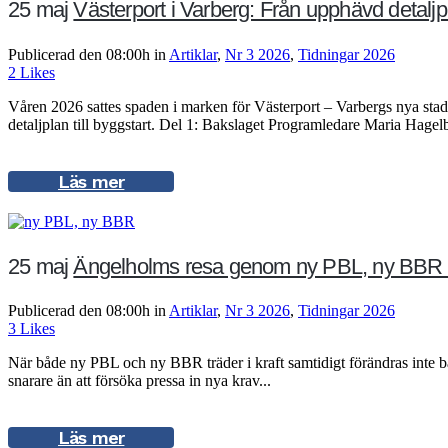
25 maj
Västerport i Varberg: Från upphävd detalj­pl
Publicerad den 08:00h
in
Artiklar
,
Nr 3 2026
,
Tidningar 2026
2
Likes
Våren 2026 sattes spaden i marken för Västerport – Varbergs nya stads
detaljplan till byggstart. Del 1: Bakslaget Programledare Maria Hagel
Läs mer
25 maj
Ängelholms resa genom ny PBL, ny BBR och e
Publicerad den 08:00h
in
Artiklar
,
Nr 3 2026
,
Tidningar 2026
3
Likes
När både ny PBL och ny BBR träder i kraft samtidigt förändras inte b
snarare än att försöka pressa in nya krav...
Läs mer