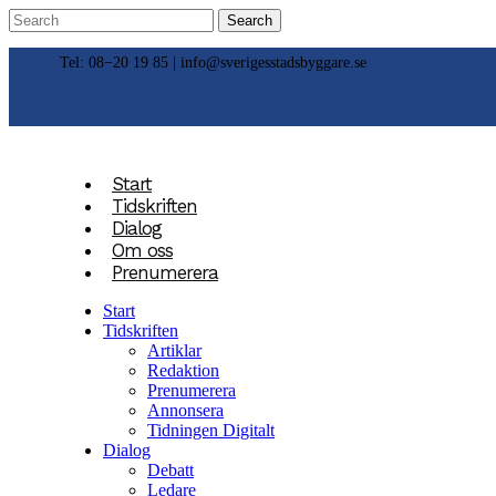
Tel: 08−20 19 85 |
info@sverigesstadsbyggare.se
Start
Tidskriften
Dialog
Om oss
Prenumerera
Start
Tidskriften
Artiklar
Redaktion
Prenumerera
Annonsera
Tidningen Digitalt
Dialog
Debatt
Ledare