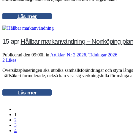
Läs mer
15 apr
Hållbar markanvändning – Norrköping plan
Publicerad den 09:00h
in
Artiklar
,
Nr 2 2026
,
Tidningar 2026
2
Likes
Översiktsplaneringen ska uttolka samhällsförändringar och styra långs
träffsäkert formulerade, också kan visa sig verkningsfulla för många ak
Läs mer
1
2
3
4