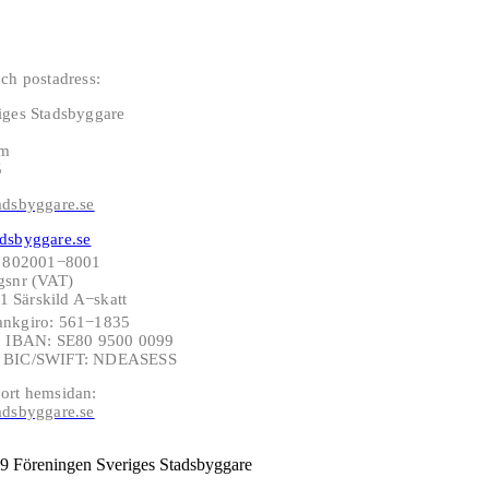
ch postadress:
iges Stadsbyggare
lm
5
adsbyggare.se
dsbyggare.se
: 802001−8001
gsnr (VAT)
 Särskild A−skatt
ankgiro: 561−1835
−6 IBAN: SE80 9500 0099
6 BIC/SWIFT: NDEASESS
ort hemsidan:
adsbyggare.se
9 Föreningen Sveriges Stadsbyggare