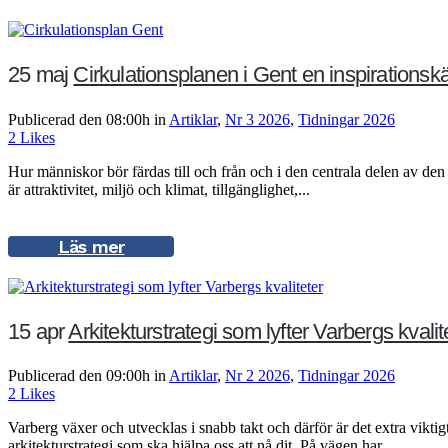
25 maj
Cirkulationsplanen i Gent en inspirationskä
Publicerad den 08:00h
in
Artiklar
,
Nr 3 2026
,
Tidningar 2026
2
Likes
Hur människor bör färdas till och från och i den centrala delen av den m
är attraktivitet, miljö och klimat, tillgänglighet,...
Läs mer
15 apr
Arkitekturstrategi som lyfter Varbergs kvalit
Publicerad den 09:00h
in
Artiklar
,
Nr 2 2026
,
Tidningar 2026
2
Likes
Varberg växer och utvecklas i snabb takt och därför är det extra vikti
arkitekturstrategi som ska hjälpa oss att nå dit. På vägen har...