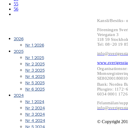
55
56
Kansli/Besöks- o
Föreningen Sver
Vetegatan 3
2026
118 59 Stockho
Tel: 08−20 19 8
Nr 1 2026
2025
info@sverigesst
Nr 1 2025
www.sverigessta
Nr 2 2025
Organisationsnr
Nr 3 2025
Momsregistrerin
Nr 4 2025
SE802001800101
Nr 5 2025
Bank: Nordea B
Nr 6 2025
Plusgiro: 1172
6034 0001 172
2024
Nr 1 2024
Felanmälan/supp
Nr 2 2024
info@sverigesst
Nr 3 2024
Nr 4 2024
© Copyright 201
Nr 5 2024