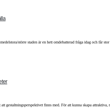
lla
edelstora/större staden är en hett omdebatterad fråga idag och får stor b
eter
gt att gestaltningsperspektivet finns med. För att kunna skapa attraktiva