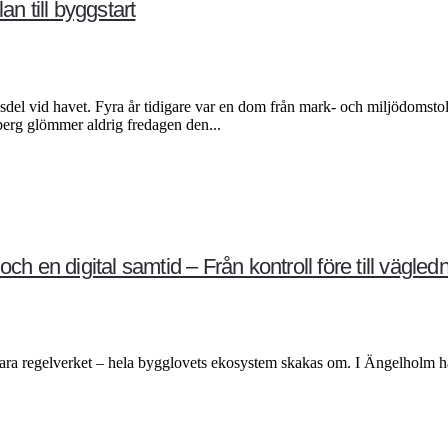
an till byggstart
del vid havet. Fyra år tidigare var en dom från mark- och miljödomstol
berg glömmer aldrig fredagen den...
n digital samtid – Från kontroll före till vägledn
ara regelverket – hela bygglovets ekosystem skakas om. I Ängelholm har