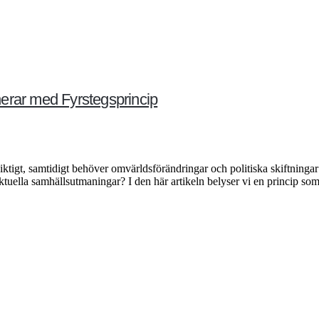
erar med Fyrstegsprincip
iktigt, samtidigt behöver omvärldsförändringar och politiska skiftning
tuella samhällsutmaningar? I den här artikeln belyser vi en princip som 