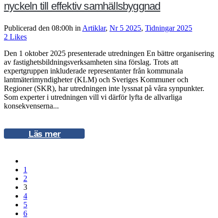
nyckeln till effektiv samhällsbyggnad
Publicerad den 08:00h
in
Artiklar
,
Nr 5 2025
,
Tidningar 2025
2
Likes
Den 1 oktober 2025 presenterade utredningen En bättre organisering
av fastighetsbildningsverksamheten sina förslag. Trots att
expertgruppen inkluderade representanter från kommunala
lantmäterimyndigheter (KLM) och Sveriges Kommuner och
Regioner (SKR), har utredningen inte lyssnat på våra synpunkter.
Som experter i utredningen vill vi därför lyfta de allvarliga
konsekvenserna...
Läs mer
1
2
3
4
5
6