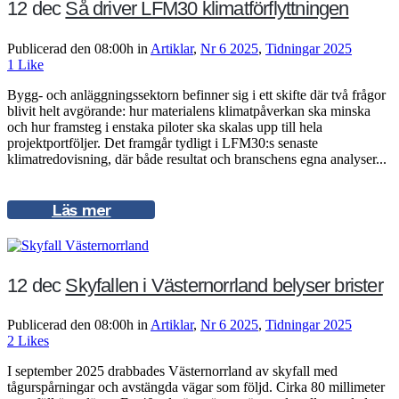
12 dec
Så driver LFM30 klimatförflyttningen
Publicerad den 08:00h
in
Artiklar
,
Nr 6 2025
,
Tidningar 2025
1
Like
Bygg- och anläggningssektorn befinner sig i ett skifte där två frågor
blivit helt avgörande: hur materialens klimatpåverkan ska minska
och hur framsteg i enstaka piloter ska skalas upp till hela
projektportföljer. Det framgår tydligt i LFM30:s senaste
klimatredovisning, där både resultat och branschens egna analyser...
Läs mer
12 dec
Skyfallen i Västernorrland belyser brister
Publicerad den 08:00h
in
Artiklar
,
Nr 6 2025
,
Tidningar 2025
2
Likes
I september 2025 drabbades Västernorrland av skyfall med
tågurspårningar och avstängda vägar som följd. Cirka 80 millimeter