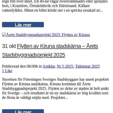
regn föll över länet. Ett 40-tal vägar översvämmades eller spolades
bort, i Kramfors, Örnsköldsvik och Härnösand. Källare
vattenfylldes. Minst en bilist körde ner i en spricka orsakad av...
Läs mer
31 okt
Flytten av Kiruna stadskärna – Årets
Stadsbyggnadsprojekt 2025
Publicerad den 08:00h
in
Artiklar
,
Nr 5 2025
,
Tidningar 2025
1
Like
Styrelsen för Föreningen Sveriges Stadsbyggare har utsett projektet
Flytten av Kiruna stadskärna, Kiruna kommun till Årets
Stadsbyggnadsprojekt 2025. Flytten av delar av staden är helt unikt
för Sverige – och resultatet är en ny stadskärna av hög kvalitet som
de flesta är väldigt nöjda med. Projektet...
Läs mer