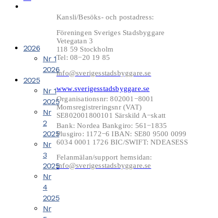
Kansli/Besöks- och postadress:
Föreningen Sveriges Stadsbyggare
Vetegatan 3
2026
118 59 Stockholm
Tel: 08−20 19 85
Nr 1
2026
info@sverigesstadsbyggare.se
2025
www.sverigesstadsbyggare.se
Nr 1
Organisationsnr: 802001−8001
2025
Momsregistreringsnr (VAT)
Nr
SE802001800101 Särskild A−skatt
2
Bank: Nordea Bankgiro: 561−1835
2025
Plusgiro: 1172−6 IBAN: SE80 9500 0099
6034 0001 1726 BIC/SWIFT: NDEASESS
Nr
3
Felanmälan/support hemsidan:
2025
info@sverigesstadsbyggare.se
Nr
4
2025
Nr