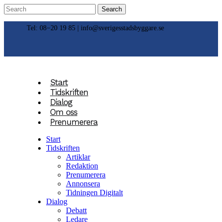
Tel: 08−20 19 85 |
info@sverigesstadsbyggare.se
Start
Tidskriften
Dialog
Om oss
Prenumerera
Start
Tidskriften
Artiklar
Redaktion
Prenumerera
Annonsera
Tidningen Digitalt
Dialog
Debatt
Ledare