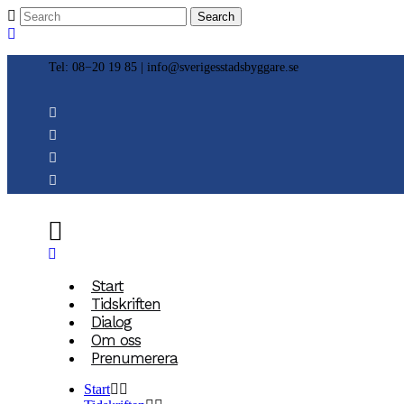
Tel: 08−20 19 85 |
info@sverigesstadsbyggare.se
Start
Tidskriften
Dialog
Om oss
Prenumerera
Start