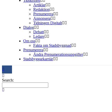
Tidskriften
Artiklar
Redaktion
Prenumerera
Annonsera
Tidningen Digitalt
Dialog
Debatt
Ledare
Om oss
Fakta om Stadsbyggnad
Prenumerera
Ändra Prenumerationsuppgifter
Stadsbyggarkarriär
Search: