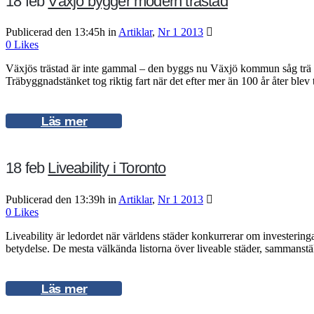
18 feb
Växjö bygger modern trästad
Publicerad den 13:45h
in
Artiklar
,
Nr 1 2013
0
Likes
Växjös trästad är inte gammal – den byggs nu Växjö kommun såg trä s
Träbyggnadstänket tog riktig fart när det efter mer än 100 år åter blev t
Läs mer
18 feb
Liveability i Toronto
Publicerad den 13:39h
in
Artiklar
,
Nr 1 2013
0
Likes
Liveability är ledordet när världens städer konkurrerar om investeri
betydelse. De mesta välkända listorna över liveable städer, sammanst
Läs mer