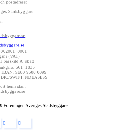
ch postadress:
iges Stadsbyggare
lm
5
adsbyggare.se
dsbyggare.se
: 802001−8001
gsnr (VAT)
 Särskild A−skatt
ankgiro: 561−1835
−6 IBAN: SE80 9500 0099
6 BIC/SWIFT: NDEASESS
ort hemsidan:
adsbyggare.se
9 Föreningen Sveriges Stadsbyggare