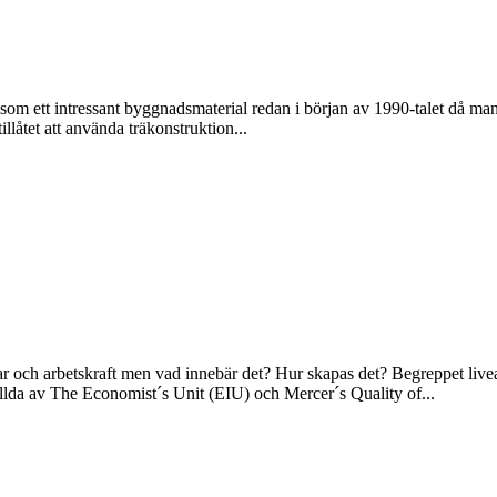
om ett intressant byggnadsmaterial redan i början av 1990-talet då ma
illåtet att använda träkonstruktion...
ngar och arbetskraft men vad innebär det? Hur skapas det? Begreppet liv
ällda av The Economist´s Unit (EIU) och Mercer´s Quality of...