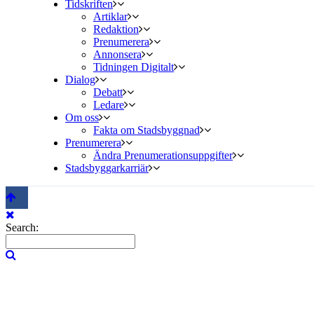
Tidskriften
Artiklar
Redaktion
Prenumerera
Annonsera
Tidningen Digitalt
Dialog
Debatt
Ledare
Om oss
Fakta om Stadsbyggnad
Prenumerera
Ändra Prenumerationsuppgifter
Stadsbyggarkarriär
Search: