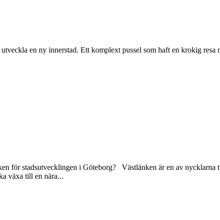
utveckla en ny innerstad. Ett komplext pussel som haft en krokig resa m
 för stadsutvecklingen i Göteborg? Västlänken är en av nycklarna till
a växa till en nära...