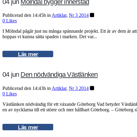
04 jun
Mölndal bygger innerstad
Publicerad den 14:45h
in
Artiklar
,
Nr 3 2014
0
Likes
I Mölndal pågår just nu många spännande projekt. Ett är av dem är att 
hoppas vi kunna sätta spaden i marken. Det var...
Läs mer
04 jun
Den nödvändiga Västlänken
Publicerad den 14:43h
in
Artiklar
,
Nr 3 2014
0
Likes
Västlänken nödvändig för ett växande Göteborg Vad betyder Västlänken
en av nycklarna till ett större och mer hållbart Göteborg. – Göteborg sk
Läs mer