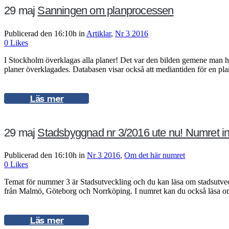
29 maj
Sanningen om planprocessen
Publicerad den 16:10h
in
Artiklar
,
Nr 3 2016
0
Likes
I Stockholm överklagas alla planer! Det var den bilden gemene man h
planer överklagades. Databasen visar också att mediantiden för en plan
Läs mer
29 maj
Stadsbyggnad nr 3/2016 ute nu! Numret inn
Publicerad den 16:10h
in
Nr 3 2016
,
Om det här numret
0
Likes
Temat för nummer 3 är Stadsutveckling och du kan läsa om stadsutveck
från Malmö, Göteborg och Norrköping. I numret kan du också läsa om
Läs mer