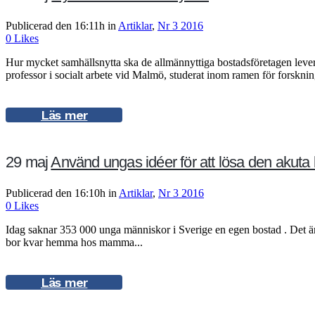
Publicerad den 16:11h
in
Artiklar
,
Nr 3 2016
0
Likes
Hur mycket samhällsnytta ska de allmännyttiga bostadsföretagen levere
professor i socialt arbete vid Malmö, studerat inom ramen för forskn
Läs mer
29 maj
Använd ungas idéer för att lösa den akuta
Publicerad den 16:10h
in
Artiklar
,
Nr 3 2016
0
Likes
Idag saknar 353 000 unga människor i Sverige en egen bostad . Det är
bor kvar hemma hos mamma...
Läs mer