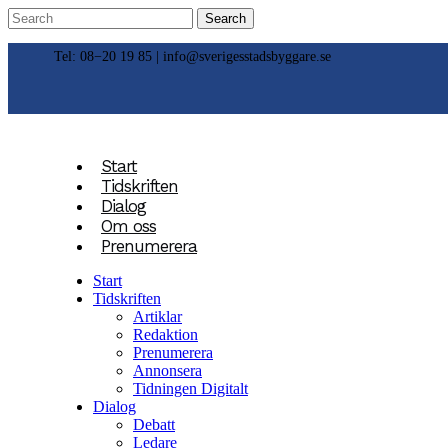
Tel: 08−20 19 85 |
info@sverigesstadsbyggare.se
Start
Tidskriften
Dialog
Om oss
Prenumerera
Start
Tidskriften
Artiklar
Redaktion
Prenumerera
Annonsera
Tidningen Digitalt
Dialog
Debatt
Ledare