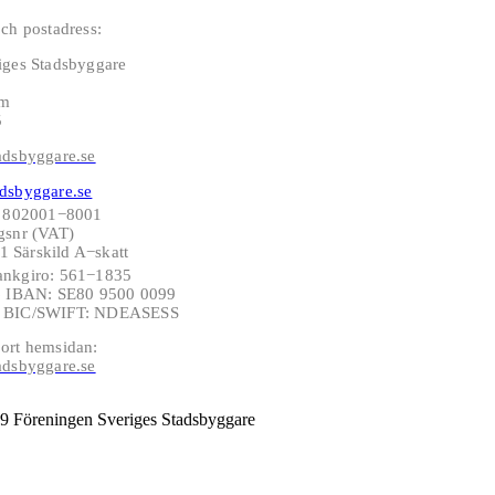
ch postadress:
iges Stadsbyggare
lm
5
adsbyggare.se
dsbyggare.se
: 802001−8001
gsnr (VAT)
 Särskild A−skatt
ankgiro: 561−1835
−6 IBAN: SE80 9500 0099
6 BIC/SWIFT: NDEASESS
ort hemsidan:
adsbyggare.se
9 Föreningen Sveriges Stadsbyggare