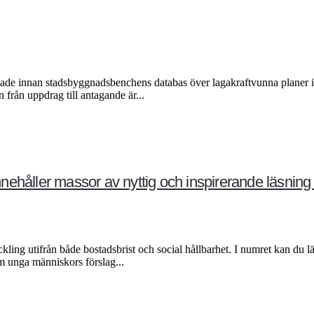
ade innan stadsbyggnadsbenchens databas över lagakraftvunna planer i 
 från uppdrag till antagande är...
ehåller massor av nyttig och inspirerande läsning
ling utifrån både bostadsbrist och social hållbarhet. I numret kan du
 unga människors förslag...