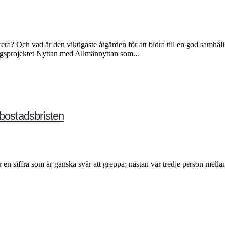
ra? Och vad är den viktigaste åtgärden för att bidra till en god samhäl
ingsprojektet Nyttan med Allmännyttan som...
 bostadsbristen
 en siffra som är ganska svår att greppa; nästan var tredje person me