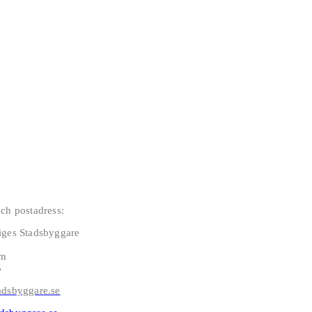
ch postadress:
iges Stadsbyggare
lm
5
adsbyggare.se