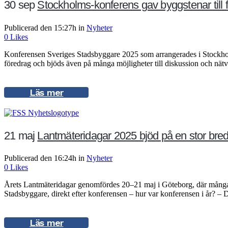
30 sep
Stockholms-konferens gav byggstenar til
Publicerad den 15:27h
in
Nyheter
0
Likes
Konferensen Sveriges Stadsbyggare 2025 som arrangerades i Stockholm 
föredrag och bjöds även på många möjligheter till diskussion och nä
Läs mer
21 maj
Lantmäteridagar 2025 bjöd på en stor bre
Publicerad den 16:24h
in
Nyheter
0
Likes
Årets Lantmäteridagar genomfördes 20–21 maj i Göteborg, där många de
Stadsbyggare, direkt efter konferensen – hur var konferensen i år? – D
Läs mer