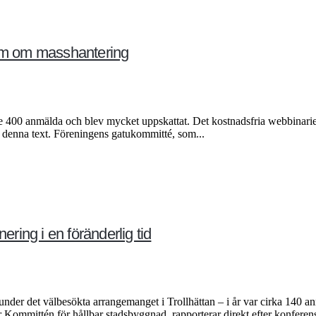
ium om masshantering
e 400 anmälda och blev mycket uppskattat. Det kostnadsfria webbinari
i denna text. Föreningens gatukommitté, som...
ing i en föränderlig tid
der det välbesökta arrangemanget i Trollhättan – i år var cirka 140 anm
ommittén för hållbar stadsbyggnad, rapporterar direkt efter konferense