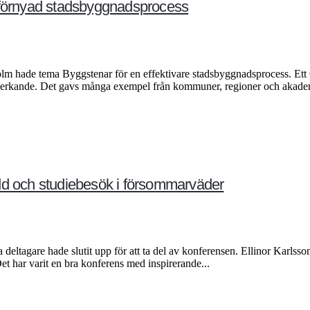
l förnyad stadsbyggnadsprocess
hade tema Byggstenar för en effektivare stadsbyggnadsprocess. Ett 60-
tverkande. Det gavs många exempel från kommuner, regioner och akadem
dd och studiebesök i försommarväder
ltagare hade slutit upp för att ta del av konferensen. Ellinor Karlss
et har varit en bra konferens med inspirerande...