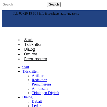
Tel: 08−20 19 85 |
info@sverigesstadsbyggare.se
Start
Tidskriften
Dialog
Om oss
Prenumerera
Start
Tidskriften
Artiklar
Redaktion
Prenumerera
Annonsera
Tidningen Digitalt
Dialog
Debatt
Ledare