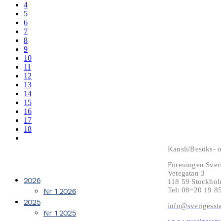
4
5
6
7
8
9
10
11
12
13
14
15
16
17
18
Kansli/Besöks- o
Föreningen Sver
Vetegatan 3
2026
118 59 Stockho
Tel: 08−20 19 8
Nr 1 2026
2025
info@sverigesst
Nr 1 2025