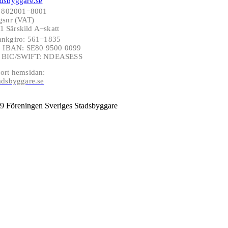
dsbyggare.se
: 802001−8001
gsnr (VAT)
 Särskild A−skatt
ankgiro: 561−1835
−6 IBAN: SE80 9500 0099
6 BIC/SWIFT: NDEASESS
ort hemsidan:
adsbyggare.se
9 Föreningen Sveriges Stadsbyggare