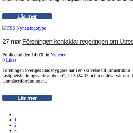
Läs mer
27 mar
Föreningen kontaktar regeringen om Utred
Publicerad den 14:09h
in
Nyheter
0
Likes
Föreningen Sveriges Stadsbyggare har i en skrivelse till Infrastrukt
fastighetsbildningsverksamheten", LI 2024:03 och meddelat vår oro. I
lantmäteriförrättningar...
Läs mer
1
2
3