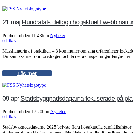
21 maj
Hundratals deltog i högaktuellt webbinar
Publicerad den 11:43h
in
Nyheter
0
Likes
Masshantering i praktiken – 3 kommuner om sina erfarenheter lockad
Du kan läsa mer om föredragen och ta del av inspelningar längre ner 
Läs mer
09 apr
Stadsbyggnadsdagarna fokuserade på planer
Publicerad den 17:20h
in
Nyheter
0
Likes
Stadsbyggnadsdagarna 2025 belyste flera högaktuella samhällsfrågor un
studiebesök, middag och mingel. Magdalena Lindfeldt, ordförande för K