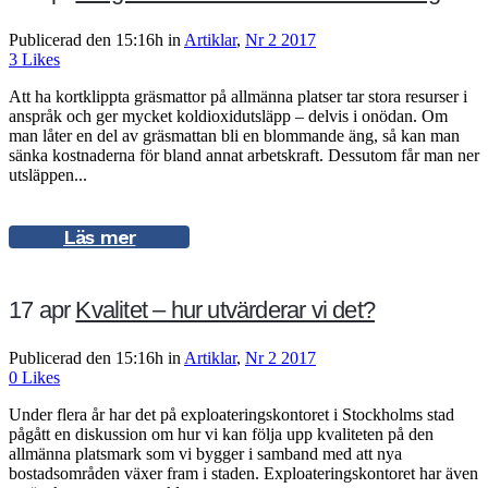
Publicerad den 15:16h
in
Artiklar
,
Nr 2 2017
3
Likes
Att ha kortklippta gräsmattor på allmänna platser tar stora resurser i
anspråk och ger mycket koldioxidutsläpp – delvis i onödan. Om
man låter en del av gräsmattan bli en blommande äng, så kan man
sänka kostnaderna för bland annat arbetskraft. Dessutom får man ner
utsläppen...
Läs mer
17 apr
Kvalitet – hur utvärderar vi det?
Publicerad den 15:16h
in
Artiklar
,
Nr 2 2017
0
Likes
Under flera år har det på exploateringskontoret i Stockholms stad
pågått en diskussion om hur vi kan följa upp kvaliteten på den
allmänna platsmark som vi bygger i samband med att nya
bostadsområden växer fram i staden. Exploateringskontoret har även