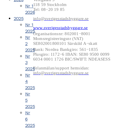
118 59 Stockholm
Nr 1
Tel: 08−20 19 85
2026
2025
info@sverigesstadsbyggare.se
Nr 1
www.sverigesstadsbyggare.se
2025
Organisationsnr: 802001−8001
Nr
Momsregistreringsnr (VAT)
2
SE802001800101 Särskild A−skatt
2025
Bank: Nordea Bankgiro: 561−1835
Plusgiro: 1172−6 IBAN: SE80 9500 0099
Nr
6034 0001 1726 BIC/SWIFT: NDEASESS
3
Felanmälan/support hemsidan:
2025
info@sverigesstadsbyggare.se
Nr
4
2025
Nr
5
2025
Nr
6
2025