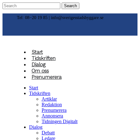
Tel: 08−20 19 85 |
info@sverigesstadsbyggare.se
Start
Tidskriften
Dialog
Om oss
Prenumerera
Start
Tidskriften
Artiklar
Redaktion
Prenumerera
Annonsera
Tidningen Digitalt
Dialog
Debatt
Ledare