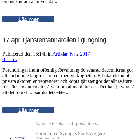
en önskan om att utveckla...
Läs mer
17 apr
Tjänstemannarollen i gungning
Publicerad den 15:14h
in
Artiklar
,
Nr 2 2017
0
Likes
Förändringar inom offentlig förvaltning de senaste decennierna gör
att kartan inte längre stämmer med verkligheten. Ett ökande antal
privata aktörer, entreprenörer och köpta tjänster gör det allt svårare
för tjänstemännen att slå vakt om allmänintresset. Det kan ju vara så
att det förakt för samhällets eliter...
Läs mer
Kansli/Besöks- och postadress:
Föreningen Sveriges Stadsbyggare
2026
Vetegatan 3