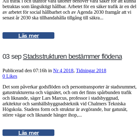
All trafik i och utanför våra tätorter behöver vara säker för att kunna
betraktas som långsiktigt hållbar. Arbetet för en säker trafik är en del
av arbetet för social hållbarhet och av Agenda 2030 framgår att vi
senast år 2030 ska tillhandahålla tillgång till säkra...
Läs mer
03 sep
Stadsstrukturen bestämmer flödena
Publicerad den 07:16h
in
Nr 4 2018
,
Tidningar 2018
0
Likes
Det som påverkar godsflöden och persontransporter är stadsrummet,
gatustrukturerna och vägnätet, och om det finns spårbunden trafik
och liknande, säger Lars Marcus, professor i stadsbyggnad,
arkitektur och samhällsbyggnadsteknik vid Chalmers Tekniska
Högskola. Stadens form och struktur är avgörande, hur gatunät,
större vägar och liknande hänger ihop,...
Läs mer