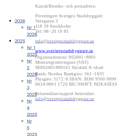
Kansli/Besöks- och postadress:
Föreningen Sveriges Stadsbyggare
2026
Vetegatan 3
118 59 Stockholm
Nr 1
Tel: 08−20 19 85
2026
2025
info@sverigesstadsbyggare.se
Nr 1
www.sverigesstadsbyggare.se
2025
Organisationsnr: 802001−8001
Nr
Momsregistreringsnr (VAT)
2
SE802001800101 Särskild A−skatt
2025
Bank: Nordea Bankgiro: 561−1835
Plusgiro: 1172−6 IBAN: SE80 9500 0099
Nr
6034 0001 1726 BIC/SWIFT: NDEASESS
3
Felanmälan/support hemsidan:
2025
info@sverigesstadsbyggare.se
Nr
4
2025
Nr
5
2025