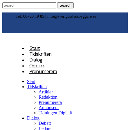
Tel: 08−20 19 85 |
info@sverigesstadsbyggare.se
Start
Tidskriften
Dialog
Om oss
Prenumerera
Start
Tidskriften
Artiklar
Redaktion
Prenumerera
Annonsera
Tidningen Digitalt
Dialog
Debatt
Ledare