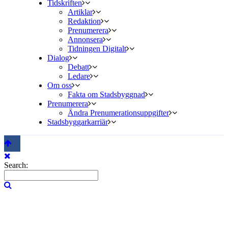
Tidskriften
Artiklar
Redaktion
Prenumerera
Annonsera
Tidningen Digitalt
Dialog
Debatt
Ledare
Om oss
Fakta om Stadsbyggnad
Prenumerera
Ändra Prenumerationsuppgifter
Stadsbyggarkarriär
Search: