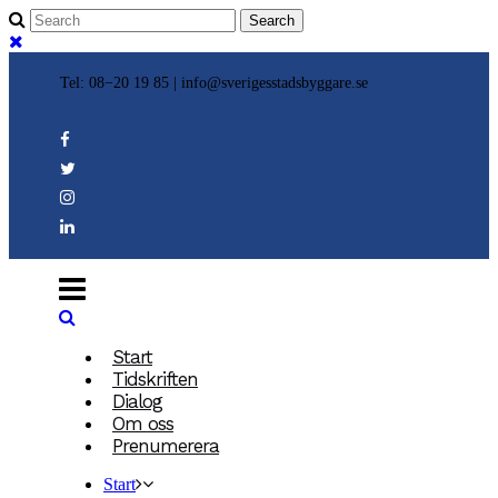
Tel: 08−20 19 85 |
info@sverigesstadsbyggare.se
Start
Tidskriften
Dialog
Om oss
Prenumerera
Start