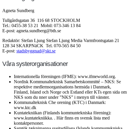
Agneta Sundberg
Tullgårdsgatan 36 116 68 STOCKHOLM
Tel.: 0455-38 53 21 Mobil: 073-346 13 84
E-post:
agneta.sundberg@bth.se
Redaktör: Stefan Ljung Stefan Ljung Media Varmfrontsgatan 21
128 34 SKARPNäCK Tel. 070-565 84 50
E-post:
stadsbyggnad@skt.se
Våra systerorganisationer
Internationella föreningen (IFME): www.ifmeworld.org.
Nordisk Kommunalteknisk Samarbetskommitté – NKS: Se
respektive medlemsorganisations hemsida i Danmark,
Finland, Island och Norge och Estland eller KTs egen sida om
NKS som du nner under ”NKS” i menyn till vänster.
Kommunalteknisk Che orening (KTC) i Danmark:
www.ktc.dk
Kuntatekniikan (Finlands kommuntekniska förening):
www.kuntatekniikka. . Här finns en svensk lista med
kontaktpersoner.
Samtök tæknimanna sveitarfélaga (Islands kommuntekniska