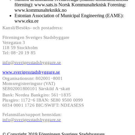
förening): www.sats.is Norsk Kommunalteknisk Forening:
www.kommunalteknikk.no
Estonian Association of Municipal Engineering (EAME):
www.eku.ee
Kansli/Besöks- och postadress:
Föreningen Sveriges Stadsbyggare
Vetegatan 3
118 59 Stockholm
Tel: 08−20 19 85
info@sverigesstadsbyggare.se
www.sverigesstadsbyggare.se
Organisationsnr: 802001−8001
Momsregistreringsnr (VAT)
SE802001800101 Särskild A−skatt
Bank: Nordea Bankgiro: 561−1835
Plusgiro: 1172−6 IBAN: SE80 9500 0099
6034 0001 1726 BIC/SWIFT: NDEASESS
Felanmälan/support hemsidan:
info@sverigesstadsbyggare.se
© Copyright 2019 Föreningen Sveriges Stadsbyggare