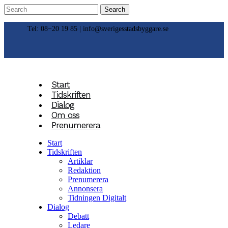
Tel: 08−20 19 85 |
info@sverigesstadsbyggare.se
Start
Tidskriften
Dialog
Om oss
Prenumerera
Start
Tidskriften
Artiklar
Redaktion
Prenumerera
Annonsera
Tidningen Digitalt
Dialog
Debatt
Ledare