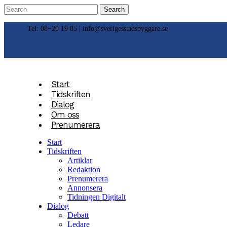
Tel: 08−20 19 85 |
info@sverigesstadsbyggare.se
Start
Tidskriften
Dialog
Om oss
Prenumerera
Start
Tidskriften
Artiklar
Redaktion
Prenumerera
Annonsera
Tidningen Digitalt
Dialog
Debatt
Ledare