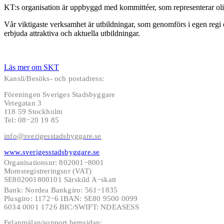
KT:s organisation är uppbyggd med kommittéer, som representerar o
Vår viktigaste verksamhet är utbildningar, som genomförs i egen regi 
erbjuda attraktiva och aktuella utbildningar.
Läs mer om SKT
Kansli/Besöks- och postadress:
Föreningen Sveriges Stadsbyggare
Vetegatan 3
118 59 Stockholm
Tel: 08−20 19 85
info@sverigesstadsbyggare.se
www.sverigesstadsbyggare.se
Organisationsnr: 802001−8001
Momsregistreringsnr (VAT)
SE802001800101 Särskild A−skatt
Bank: Nordea Bankgiro: 561−1835
Plusgiro: 1172−6 IBAN: SE80 9500 0099
6034 0001 1726 BIC/SWIFT: NDEASESS
Felanmälan/support hemsidan: