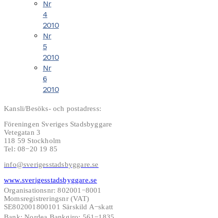
Nr
4
2010
Nr
5
2010
Nr
6
2010
Kansli/Besöks- och postadress:
Föreningen Sveriges Stadsbyggare
Vetegatan 3
118 59 Stockholm
Tel: 08−20 19 85
info@sverigesstadsbyggare.se
www.sverigesstadsbyggare.se
Organisationsnr: 802001−8001
Momsregistreringsnr (VAT)
SE802001800101 Särskild A−skatt
Bank: Nordea Bankgiro: 561−1835