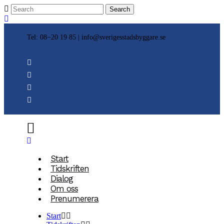
Tel: 08−20 19 85 |
info@sverigesstadsbyggare.se
Start
Tidskriften
Dialog
Om oss
Prenumerera
Start