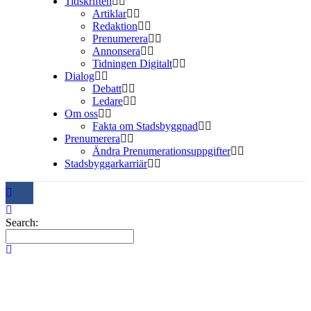
Tidskriften
Artiklar
Redaktion
Prenumerera
Annonsera
Tidningen Digitalt
Dialog
Debatt
Ledare
Om oss
Fakta om Stadsbyggnad
Prenumerera
Ändra Prenumerationsuppgifter
Stadsbyggarkarriär
Search: