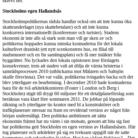
skrevs ner.
Stockholms egen Hallandsås
Stockholmspolitikernas rädsla handlar också om att inte kunna öka
skatteunderlaget (nya skattebetalare) och att inte kunna
konkurrera internationellt (konferenser och turister). Stadens
ekonomi är inte alls så stark som man vill ge sken av och
politikerna hoppades kunna minska kostnaderna för det lokala
kulturlivet drastiskt (ett nytt scenkonstens hus, en filial till
stadsmuseet och en fin samlingsplats) och få mer intäkter från
byggrätter. Nu lyckades den lokala opinionen inse förslagets
konsekvenser, trots att staden valt att dölja de värsta bristerna i
samrådsprocessen 2010 (utblickarna mot Mälaren och Saltsjön
skulle försvinna). Det var valår, politikerna tvingades backa och det
blev ytterligare en bearbetning. I december 2010 hade kostnaderna
bara för de två arkitektkontoren (Foster i London och Berg i
Stockholm) stigit till drygt 60 miljoner för ett detaljplaneförslag som
beräknas vara klart före sommaren 2011. De jobbar på löpande
räkning och ytterligare tio kontor med bl a konstruktörer och
trafikplanerare stressar nu fram en reviderad version av något från
början undermåligt. Den politiska ambitionen att sätta
ekonomin främst har nu vänts i sin motsats, genom att bita sig fast
har politikerna gett Stockholm en egen version av Hallandsåsen. Här
tog planerare och arkitekter på sig en tveksam uppgift när de satte
kompetens och yrkesheder åt sidan. Hur kan sådant förklaras? – Det