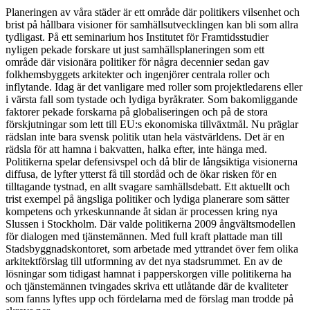
Planeringen av våra städer är ett område där politikers vilsenhet och
brist på hållbara visioner för samhällsutvecklingen kan bli som allra
tydligast. På ett seminarium hos Institutet för Framtidsstudier
nyligen pekade forskare ut just samhällsplaneringen som ett
område där visionära politiker för några decennier sedan gav
folkhemsbyggets arkitekter och ingenjörer centrala roller och
inflytande. Idag är det vanligare med roller som projektledarens eller
i värsta fall som tystade och lydiga byråkrater. Som bakomliggande
faktorer pekade forskarna på globaliseringen och på de stora
förskjutningar som lett till EU:s ekonomiska tillväxtmål. Nu präglar
rädslan inte bara svensk politik utan hela västvärldens. Det är en
rädsla för att hamna i bakvatten, halka efter, inte hänga med.
Politikerna spelar defensivspel och då blir de långsiktiga visionerna
diffusa, de lyfter ytterst få till stordåd och de ökar risken för en
tilltagande tystnad, en allt svagare samhällsdebatt. Ett aktuellt och
trist exempel på ängsliga politiker och lydiga planerare som sätter
kompetens och yrkeskunnande åt sidan är processen kring nya
Slussen i Stockholm. Där valde politikerna 2009 ångvältsmodellen
för dialogen med tjänstemännen. Med full kraft plattade man till
Stadsbyggnadskontoret, som arbetade med yttrandet över fem olika
arkitektförslag till utformning av det nya stadsrummet. En av de
lösningar som tidigast hamnat i papperskorgen ville politikerna ha
och tjänstemännen tvingades skriva ett utlåtande där de kvaliteter
som fanns lyftes upp och fördelarna med de förslag man trodde på