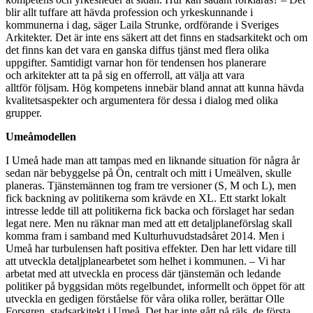
blir allt tuffare att hävda profession och yrkeskunnande i
kommunerna i dag, säger Laila Strunke, ordförande i Sveriges
Arkitekter. Det är inte ens säkert att det finns en stadsarkitekt och om
det finns kan det vara en ganska diffus tjänst med flera olika
uppgifter. Samtidigt varnar hon för tendensen hos planerare
och arkitekter att ta på sig en offerroll, att välja att vara
alltför följsam. Hög kompetens innebär bland annat att kunna hävda
kvalitetsaspekter och argumentera för dessa i dialog med olika
grupper.
Umeåmodellen
I Umeå hade man att tampas med en liknande situation för några år
sedan när bebyggelse på Ön, centralt och mitt i Umeälven, skulle
planeras. Tjänstemännen tog fram tre versioner (S, M och L), men
fick backning av politikerna som krävde en XL. Ett starkt lokalt
intresse ledde till att politikerna fick backa och förslaget har sedan
legat nere. Men nu räknar man med att ett detaljplaneförslag skall
komma fram i samband med Kulturhuvudstadsåret 2014. Men i
Umeå har turbulensen haft positiva effekter. Den har lett vidare till
att utveckla detaljplanearbetet som helhet i kommunen. – Vi har
arbetat med att utveckla en process där tjänstemän och ledande
politiker på byggsidan möts regelbundet, informellt och öppet för att
utveckla en gedigen förståelse för våra olika roller, berättar Olle
Forsgren, stadsarkitekt i Umeå. Det har inte gått på räls, de första