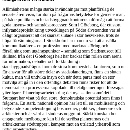
Alllmänhetens många starka invändningar mot planförslag de
senaste åren visar, förutom på frågornas betydelse för gemene man,
på både politikers och stadsbyggnadskontorens oförmåga att forma
goda insyns- och samrådsprocesser. Som i Göteborg, där ett stort
inflytandeprojekt kring utvecklingen på Södra älvstranden var så
dåligt organiserat att det snarast slutade i stor besvikelse, trots de
höga förväntningarna. I Stockholm har man nu valt att anställa
kommunikatörer – en profession med marknadsföring och
försäljning som utgångspunkter – samtidigt som Stadsmuseet (till
skillnad från det i Göteborg) helt har backat från rollen som arena
för information, debatter och folkbildning i
stadsbyggnadsfrågor. Inom de stora kommersiella kontoren, som nu
får ansvar för allt större delar av stadsplaneringen, finns en sluten
kultur, man vill undvika insyn och när detta paras med en stor
motvilja att gå in i den offentliga debatten finns risker för att de
demokratiska processerna kopplade till detaljplaneringen försvagas
ytterligare. Planeringsarbetet kring det nya stationsområdet i
Stuttgart har visat på den stora, demokratiska potential som finns i
frågorna. En stark, nationell opinion har lett till en mobilisering och
betydande kompetenshöjning hos medier, politiker, planerare och
arkitekter och är värd att studeras noggrant. Stärkt kunskap hos
engagerade medborgare kan bli de seriösa planerarnas och
arkitekternas stödtrupper i kampen mot en utslätad yrkesroll som
lydig projektledare.