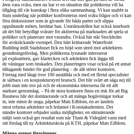
åren vara svåra, men nu har vi en situation där politikerna vill ha
tillgång till vår kunskap i flera olika sammanhang. Vi kan snabbt ta
fram underlag när politiker konfronteras med svåra frågor och vi kan
föra diskussioner som är givande för båda parter och slippa
uppslitande möten, berättar han. Umeåmodellen har också inneburit
att det blir betydligt svårare för aktörerna på marknaden att spela ut
politiker och planerare mot varandra. Också här står Stockholm
för avskräckande exempel. Den hårt kritiserade Waterfront
Building intill Stadshuset fick en höjd som stred mot arkitektens
gestaltningsförslag. Men politikerna lyssnade intresserat
på exploatören, gav klartecken och arkitekten fick lägga till
de våningar som önskades. Den planeringen visar också på ett annat
tilltagande hinder för god planering – de allt större kontoren.
Företag med långt över 100 anställda och med ett flertal specialister
är sårbara i en konjunkturstyrd bransch. Det blir svårt att säga nej till
jobb man inte tror på och de ekonomiska intressena får ett allt
starkare genomslag. – På de stora kontoren finns en risk för att Big
Business blir det dominerande och att många begåvningar torkar
in, inte minst de unga, påpekar Mats Edblom, en av landets
mest erfarna arkitekter och ledamot i Konstakademien. Det
mindre kontoret erbjuder unika möjligheter, en stimulerande
miljö som också ger resultat som när Tham & Videgård vann med
sitt förslag till ny Arkitekturskola på KTH, påpekar Mats Edblom.
Många arenor försvinnner