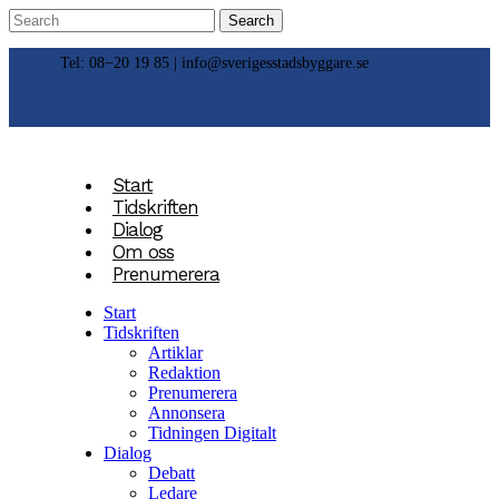
Tel: 08−20 19 85 |
info@sverigesstadsbyggare.se
Start
Tidskriften
Dialog
Om oss
Prenumerera
Start
Tidskriften
Artiklar
Redaktion
Prenumerera
Annonsera
Tidningen Digitalt
Dialog
Debatt
Ledare