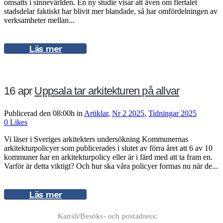
omsatts i sinnevärlden. En ny studie visar att även om flertalet
stadsdelar faktiskt har blivit mer blandade, så har omfördelningen av
verksamheter mellan...
Läs mer
16 apr
Uppsala tar arkitekturen på allvar
Publicerad den 08:00h
in
Artiklar
,
Nr 2 2025
,
Tidningar 2025
0
Likes
Vi läser i Sveriges arkitekters undersökning Kommunernas
arkitekturpolicyer som publicerades i slutet av förra året att 6 av 10
kommuner har en arkitekturpolicy eller är i färd med att ta fram en.
Varför är detta viktigt? Och hur ska våra policyer formas nu när de...
Läs mer
Kansli/Besöks- och postadress: