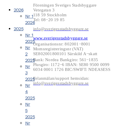
Föreningen Sveriges Stadsbyggare
2026
Vetegatan 3
118 59 Stockholm
Nr 1
Tel: 08−20 19 85
2026
2025
info@sverigesstadsbyggare.se
Nr 1
www.sverigesstadsbyggare.se
2025
Organisationsnr: 802001−8001
Nr
Momsregistreringsnr (VAT)
2
SE802001800101 Särskild A−skatt
2025
Bank: Nordea Bankgiro: 561−1835
Plusgiro: 1172−6 IBAN: SE80 9500 0099
Nr
6034 0001 1726 BIC/SWIFT: NDEASESS
3
Felanmälan/support hemsidan:
2025
info@sverigesstadsbyggare.se
Nr
4
2025
Nr
5
2025
Nr