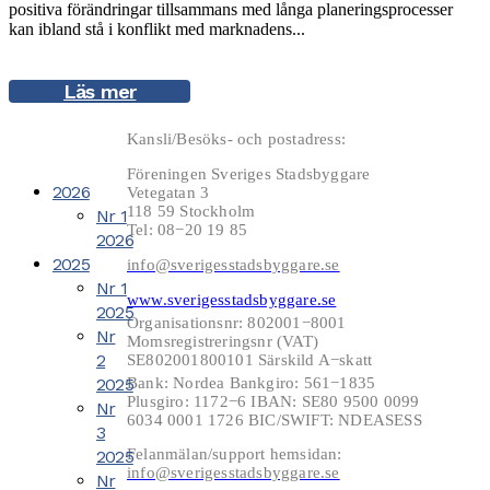
positiva förändringar tillsammans med långa planeringsprocesser
kan ibland stå i konflikt med marknadens...
Läs mer
Kansli/Besöks- och postadress:
Föreningen Sveriges Stadsbyggare
2026
Vetegatan 3
118 59 Stockholm
Nr 1
Tel: 08−20 19 85
2026
2025
info@sverigesstadsbyggare.se
Nr 1
www.sverigesstadsbyggare.se
2025
Organisationsnr: 802001−8001
Nr
Momsregistreringsnr (VAT)
2
SE802001800101 Särskild A−skatt
2025
Bank: Nordea Bankgiro: 561−1835
Plusgiro: 1172−6 IBAN: SE80 9500 0099
Nr
6034 0001 1726 BIC/SWIFT: NDEASESS
3
Felanmälan/support hemsidan:
2025
info@sverigesstadsbyggare.se
Nr