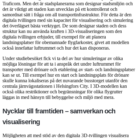
Traficom. Men det är stadsplanerarna som designar stadsmiljön och
det är viktigt att staden kan utvecklas på ett kontrollerat och
samordnat sätt i fråga om all transportinfrastruktur. För detta är den
digitala tvillingen med sin kapacitet för visualisering och simulering
det överlägset bästa verktyget. De som designar staden och dess
struktur kan nu använda kraften i 3D-visualiseringen som den
digitala tvillingen erbjuder, till exempel för att planera
landningsplatser för obemannade flygfarkoster, givet att modellen
också innefattar luftrummet och hur det kan disponeras.
Under studiebesöket fick vi ta del av hur simuleringar av olika
möjliga lösningar för att ta i anspråk det undre luftrummet för
transporter med drönare och etablering av start- och landningsplatser
kan se ut. Till exempel hur en start och landningsplats för drönare
skulle kunna lokaliseras på det nuvarande busstorget utanför den
centrala järnvägsstationen i Helsingfors City. I 3D-modellen kan
också olika restriktioner och begränsningar för olika flygrutter
läggas in med hänsyn till bebyggelse och miljö med mera.
Nycklar till framtiden – samverkan och
visualisering
Möjligheten att med stöd av den digitala 3D-tvillingen visualisera