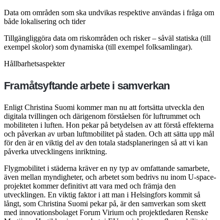
Data om områden som ska undvikas respektive användas i fråga om
både lokalisering och tider
Tillgängliggöra data om riskområden och risker – såväl statiska (till
exempel skolor) som dynamiska (till exempel folksamlingar).
Hållbarhetsaspekter
Framåtsyftande arbete i samverkan
Enligt Christina Suomi kommer man nu att fortsätta utveckla den
digitala tvillingen och därigenom förståelsen för luftrummet och
mobiliteten i luften. Hon pekar på betydelsen av att förstå effekterna
och påverkan av urban luftmobilitet på staden. Och att sätta upp mål
för den är en viktig del av den totala stadsplaneringen så att vi kan
påverka utvecklingens inriktning.
Flygmobilitet i städerna kräver en ny typ av omfattande samarbete,
även mellan myndigheter, och arbetet som bedrivs nu inom U-space-
projektet kommer definitivt att vara med och främja den
utvecklingen. En viktig faktor i att man i Helsingfors kommit så
långt, som Christina Suomi pekar på, är den samverkan som skett
med innovationsbolaget Forum Virium och projektledaren Renske