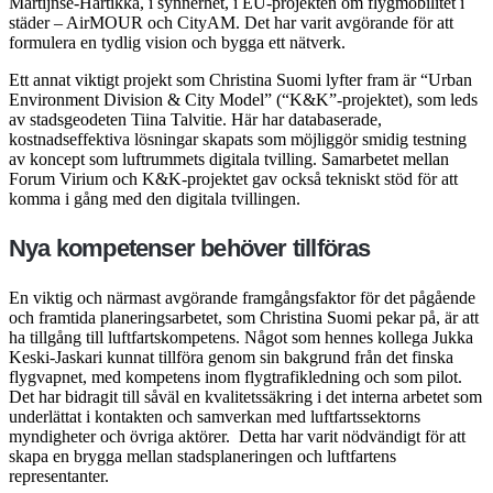
Martijnse-Hartikka, i synnerhet, i EU-projekten om flygmobilitet i
städer – AirMOUR och CityAM. Det har varit avgörande för att
formulera en tydlig vision och bygga ett nätverk.
Ett annat viktigt projekt som Christina Suomi lyfter fram är “Urban
Environment Division & City Model” (“K&K”-projektet), som leds
av stadsgeodeten Tiina Talvitie. Här har databaserade,
kostnadseffektiva lösningar skapats som möjliggör smidig testning
av koncept som luftrummets digitala tvilling. Samarbetet mellan
Forum Virium och K&K-projektet gav också tekniskt stöd för att
komma i gång med den digitala tvillingen.
Nya kompetenser behöver tillföras
En viktig och närmast avgörande framgångsfaktor för det pågående
och framtida planeringsarbetet, som Christina Suomi pekar på, är att
ha tillgång till luftfartskompetens. Något som hennes kollega Jukka
Keski-Jaskari kunnat tillföra genom sin bakgrund från det finska
flygvapnet, med kompetens inom flygtrafikledning och som pilot.
Det har bidragit till såväl en kvalitetssäkring i det interna arbetet som
underlättat i kontakten och samverkan med luftfartssektorns
myndigheter och övriga aktörer.
Detta har varit nödvändigt för att
skapa en brygga mellan stadsplaneringen och luftfartens
representanter.