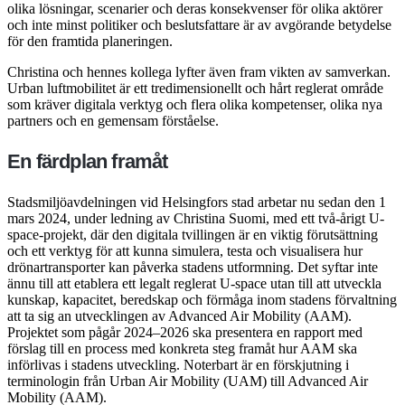
olika lösningar, scenarier och deras konsekvenser för olika aktörer
och inte minst politiker och beslutsfattare är av avgörande betydelse
för den framtida planeringen.
Christina och hennes kollega lyfter även fram vikten av samverkan.
Urban luftmobilitet är ett tredimensionellt och hårt reglerat område
som kräver digitala verktyg och flera olika kompetenser, olika nya
partners och en gemensam förståelse.
En färdplan framåt
Stadsmiljöavdelningen vid Helsingfors stad arbetar nu sedan den 1
mars 2024, under ledning av Christina Suomi, med ett två-årigt U-
space-projekt, där den digitala tvillingen är en viktig förutsättning
och ett verktyg för att kunna simulera, testa och visualisera hur
drönartransporter kan påverka stadens utformning. Det syftar inte
ännu till att etablera ett legalt reglerat U-space utan till att utveckla
kunskap, kapacitet, beredskap och förmåga inom stadens förvaltning
att ta sig an utvecklingen av Advanced Air Mobility (AAM).
Projektet som pågår 2024–2026 ska presentera en rapport med
förslag till en process med konkreta steg framåt hur AAM ska
införlivas i stadens utveckling. Noterbart är en förskjutning i
terminologin från Urban Air Mobility (UAM) till Advanced Air
Mobility (AAM).