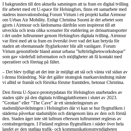
I bakgrunden till den aktuella satsningen att ta fram en digital tvilling
för arbetet med ett U-space för Helsingfors, finns ett samarbete med
stadens innovationsbolag Forum Virium i ett projekt kallat Airmour
om Urban Air Mobility. Enligt Christina Suomi är det arbetet som
gjorts i Airmour och lärdomarna därifrån som inspirerat till att
utveckla och testa olika scenarier för etablering av drönartransporter
i det undre luftrummet genom Helsingfors digitala tvilling. Airmour
var först med att ta fram en översikt över vad det kan betyda för
staden att obemannade flygfarkoster blir allt vanligare. Forum
Virium genomförde bland annat urbana ”luftrörlighetsworkshopar”
som gav värdefull information och möjligheter att få kontakt med
operatörer och företag på fältet.
– Det blev tydligt att det inte är möjligt att stå och vänta vid sidan av
i denna förändring. När det gäller strategisk markanvändning måste
vi alltid se framåt och försöka förutse framtiden, betonar Christina.
Den första U-Space-prototypdatan för Helsingfors utarbetades av
staden själv på den digitala tvillingplattformen i slutet av 2023.
”Grottan” eller ”The Cave” är ett simuleringsrum av
stadsmiljöavdelningen i Helsingfors där vi kan se hur flygtrafiken i
städerna påverkar stadsmiljön och därigenom lära av den och förstå
den. Staden äger inte sitt luftrum eftersom luftrummet regleras av
centralregeringen. I Finland regleras flygtrafiken i städer över hela
landet av den statliga trafik- och kommunikationsmyndigheten