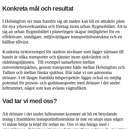
Konkreta mål och resultat
I Helsingfors ser man framför sig att staden kan bli en attraktiv plats
för nya yrkesverksamma och företag inom urban flygmobilitet. Att ta
sig an urban flygmobilitet i planeringen skapar möjligheter för en
effektivare, smidigare, miljövänligare transportinfrastruktur och en
hållbar tillväxt.
Konkreta nyttoexempel för stadens invånare som ligger närmast till
hands är olika transporter och tjänster inom sjukvården och
räddningstjänsten.
Till exempel samarbeten mellan
universitetssjukhus, genom transporter både mellan Helsingfors och
Tallinn och mellan finska sjukhus. Här talar vi om autonoma
drönare. I ett längre framtida tidsperspektiv ligger också en möjlig
potential för person- och godstransporter med drönare i det undre
luftrummet, något som kan avlasta vägtrafiken.
Vad tar vi med oss?
Att drönare i det undre luftrummet kommer att bli ett betydande
inslag i framtidens transportinfrastruktur är inte en utopi utan något
vi måste börja ta höjd för redan nu. Om vi ska hänga med i