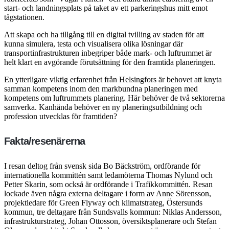
start- och landningsplats på taket av ett parkeringshus mitt emot
tågstationen.
Att skapa och ha tillgång till en digital tvilling av staden för att
kunna simulera, testa och visualisera olika lösningar där
transportinfrastrukturen inbegriper både mark- och luftrummet är
helt klart en avgörande förutsättning för den framtida planeringen.
En ytterligare viktig erfarenhet från Helsingfors är behovet att knyta
samman kompetens inom den markbundna planeringen med
kompetens om luftrummets planering. Här behöver de två sektorerna
samverka. Kanhända behöver en ny planeringsutbildning och
profession utvecklas för framtiden?
Fakta/resenärerna
I resan deltog från svensk sida Bo Bäckström, ordförande för
internationella kommittén samt ledamöterna Thomas Nylund och
Petter Skarin, som också är ordförande i Trafikkommittén. Resan
lockade även några externa deltagare i form av Anne Sörensson,
projektledare för Green Flyway och klimatstrateg, Östersunds
kommun, tre deltagare från Sundsvalls kommun: Niklas Andersson,
infrastrukturstrateg, Johan Ottosson, översiktsplanerare och Stefan