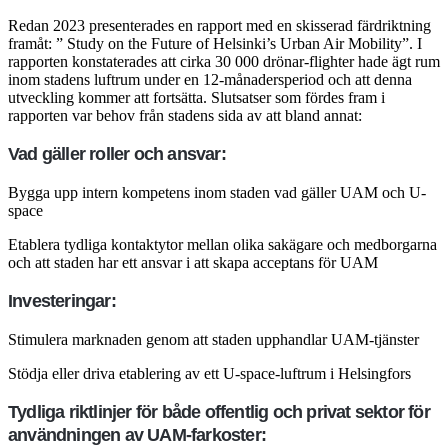
Redan 2023 presenterades en rapport med en skisserad färdriktning
framåt: ” Study on the Future of Helsinki’s Urban Air Mobility”. I
rapporten konstaterades att cirka 30 000 drönar-flighter hade ägt rum
inom stadens luftrum under en 12-månadersperiod och att denna
utveckling kommer att fortsätta. Slutsatser som fördes fram i
rapporten var behov från stadens sida av att bland annat:
Vad gäller roller och ansvar:
Bygga upp intern kompetens inom staden vad gäller UAM och U-
space
Etablera tydliga kontaktytor mellan olika sakägare och medborgarna
och att staden har ett ansvar i att skapa acceptans för UAM
Investeringar:
Stimulera marknaden genom att staden upphandlar UAM-tjänster
Stödja eller driva etablering av ett U-space-luftrum i Helsingfors
Tydliga riktlinjer för både offentlig och privat sektor för
användningen av UAM-farkoster: