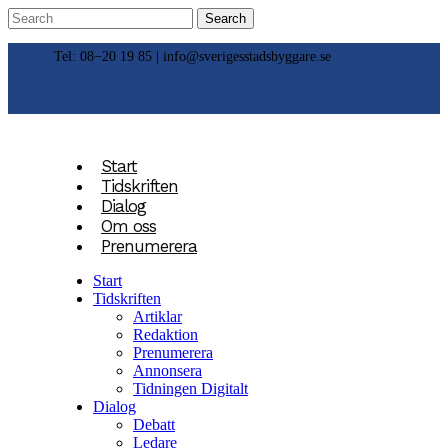
Tel: 08−20 19 85 |
info@sverigesstadsbyggare.se
Start
Tidskriften
Dialog
Om oss
Prenumerera
Start
Tidskriften
Artiklar
Redaktion
Prenumerera
Annonsera
Tidningen Digitalt
Dialog
Debatt
Ledare