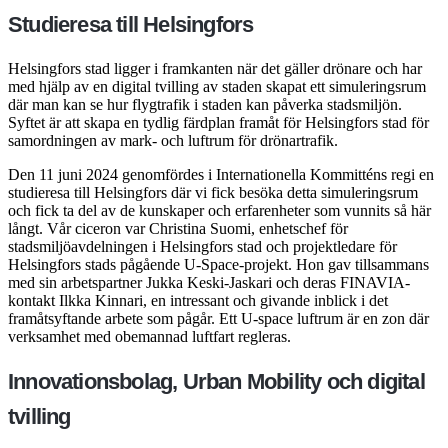
Studieresa till Helsingfors
Helsingfors stad ligger i framkanten när det gäller drönare och har
med hjälp av en digital tvilling av staden skapat ett simuleringsrum
där man kan se hur flygtrafik i staden kan påverka stadsmiljön.
Syftet är att skapa en tydlig färdplan framåt för Helsingfors stad för
samordningen av mark- och luftrum för drönartrafik.
Den 11 juni 2024 genomfördes i Internationella Kommitténs regi en
studieresa till Helsingfors där vi fick besöka detta simuleringsrum
och fick ta del av de kunskaper och erfarenheter som vunnits så här
långt. Vår ciceron var Christina Suomi, enhetschef för
stadsmiljöavdelningen i Helsingfors stad och projektledare för
Helsingfors stads pågående U-Space-projekt. Hon gav tillsammans
med sin arbetspartner Jukka Keski-Jaskari och deras FINAVIA-
kontakt Ilkka Kinnari, en intressant och givande inblick i det
framåtsyftande arbete som pågår. Ett U-space luftrum är en zon där
verksamhet med obemannad luftfart regleras.
Innovationsbolag, Urban Mobility och digital
tvilling