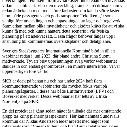
utvecklingen. Tekniken i form av farkoster finns redan och utvecklas
vidare i snabb takt. Vi ser en utveckling, från de små drönare som vi
redan är bekanta med, mot större farkoster som kan ta större laster
inom både passagerar- och godstransporter. Tekniken går som
vanligt före utvecklingen och anpassningen av lagar och regelverk.
Samverkan mellan olika myndigheter och aktörer krävs för att vi ska
kunna få med och kunna hantera detta scenario i vår fysiska
planering på ett adekvat sätt. Dessa frågor behöver fångas upp i
anslutning till kommunernas översiktsplaner och detaljplaner.
Sveriges Stadsbyggares Internationella Kommitté bjöd in till ett
webbinar redan i juni 2023, där bland andra Christina Suomi
medverkade. Tyvärr blev uppslutningen svag varför webbinariet
ställdes in och endast genomfördes i en mindre intern krets. Vi var
uppenbarligen före vår tid.
SKR är dock på banan nu och har under 2024 haft flera
kommunorienterade webbinarier där mycket fokus varit på
planeringsåtgärder. I dessa har både Luftfartsverket (LFV) och
Boverket medverkat. Dessa webbinarier har letts av Ulrika
Nordenfjäll på SKR.
En del projekt är i gång sedan något år tillbaka där mer omfattande
grepp tas kring planeringsaspekterna. Här kan nämnas Sundsvalls
kommun där Niklas Andersson leder arbetet med något som
rubricerats som ”Vägar i luften” och bland annat etablering av en