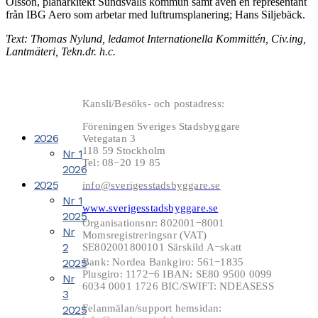
Olsson, planarkitekt Sundsvalls kommun samt även en representant
från IBG Aero som arbetar med luftrumsplanering; Hans Siljebäck.
Text: Thomas Nylund, ledamot Internationella Kommittén, Civ.ing,
Lantmäteri, Tekn.dr. h.c.
Kansli/Besöks- och postadress:
Föreningen Sveriges Stadsbyggare
2026
Vetegatan 3
118 59 Stockholm
Nr 1
Tel: 08−20 19 85
2026
2025
info@sverigesstadsbyggare.se
Nr 1
www.sverigesstadsbyggare.se
2025
Organisationsnr: 802001−8001
Nr
Momsregistreringsnr (VAT)
2
SE802001800101 Särskild A−skatt
2025
Bank: Nordea Bankgiro: 561−1835
Plusgiro: 1172−6 IBAN: SE80 9500 0099
Nr
6034 0001 1726 BIC/SWIFT: NDEASESS
3
Felanmälan/support hemsidan:
2025