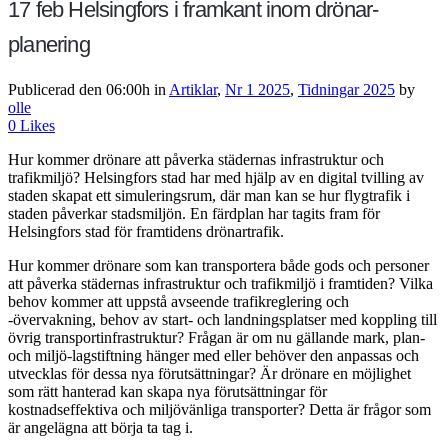
17 feb
Helsingfors i framkant inom drönar­
planering
Publicerad den 06:00h
in
Artiklar
,
Nr 1 2025
,
Tidningar 2025
by
olle
0
Likes
Hur kommer drönare att påverka städernas infrastruktur och
trafikmiljö? Helsingfors stad har med hjälp av en digital tvilling av
staden skapat ett simuleringsrum, där man kan se hur flygtrafik i
staden påverkar stadsmiljön. En färdplan har tagits fram för
Helsingfors stad för framtidens drönartrafik.
Hur kommer drönare som kan transportera både gods och personer
att påverka städernas infrastruktur och trafikmiljö i framtiden? Vilka
behov kommer att uppstå avseende trafikreglering och
-övervakning, behov av start- och landningsplatser med koppling till
övrig transportinfrastruktur? Frågan är om nu gällande mark, plan-
och miljö-lagstiftning hänger med eller behöver den anpassas och
utvecklas för dessa nya förutsättningar? Är drönare en möjlighet
som rätt hanterad kan skapa nya förutsättningar för
kostnadseffektiva och miljövänliga transporter? Detta är frågor som
är angelägna att börja ta tag i.