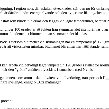
gning. I region norr, där asfalten utvecklades, står den nu för omkring 
ch är därför mindre energikrävande och den avger inte lika mycket potent
n asfalt som kunde tillverkas och läggas vid lägre temperaturer, berätt
r under 100 grader, är att fukten från stenmaterialet inte förångas utan 
kumma bindemedlet bitumen innan stenmaterialet blandas in.
tryck. Eftersom bitumenet vid skumningen har en temperatur på 175 grader
är att viskositeten minskar, bitumenet blir alltså mer lättflytande, sa
l kan arbeta vid betydligt lägre temperatur, 120 grader i stället för no
där den ”gröna” asfalten utvecklats i samarbete med Nynäs .
iga ämnen, som aromatiska kolväten, vid tillverkning, transport och lägg
ängre livslängd, enligt NCC:s mätningar.
 procent.