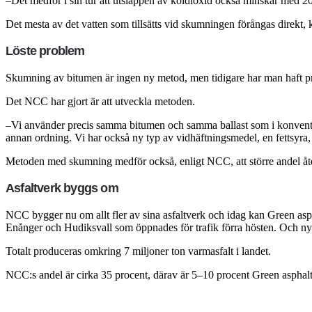
–Det medför i sin tur att utsläppen av koldioxid också minskar med
Det mesta av det vatten som tillsätts vid skumningen förångas direkt, k
Löste problem
Skumning av bitumen är ingen ny metod, men tidigare har man haft pro
Det NCC har gjort är att utveckla metoden.
–Vi använder precis samma bitumen och samma ballast som i konventionel
annan ordning. Vi har också ny typ av vidhäftningsmedel, en fettsyra
Metoden med skumning medför också, enligt NCC, att större andel åter
Asfaltverk byggs om
NCC bygger nu om allt fler av sina asfaltverk och idag kan Green asph
Enånger och Hudiksvall som öppnades för trafik förra hösten. Och n
Totalt produceras omkring 7 miljoner ton varmasfalt i landet.
NCC:s andel är cirka 35 procent, därav är 5–10 procent Green asphalt