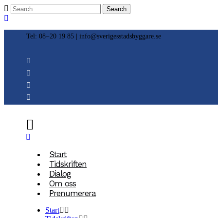
Tel: 08−20 19 85 |
info@sverigesstadsbyggare.se
Start
Tidskriften
Dialog
Om oss
Prenumerera
Start