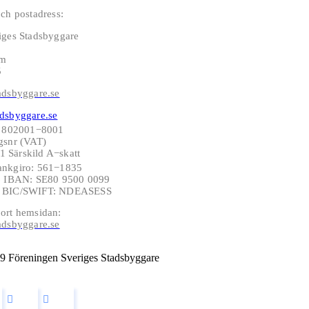
ch postadress:
iges Stadsbyggare
lm
5
adsbyggare.se
dsbyggare.se
: 802001−8001
gsnr (VAT)
 Särskild A−skatt
ankgiro: 561−1835
−6 IBAN: SE80 9500 0099
6 BIC/SWIFT: NDEASESS
ort hemsidan:
adsbyggare.se
9 Föreningen Sveriges Stadsbyggare