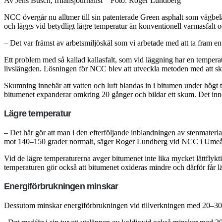
Av Jens Busch, frilansjournalist Foto: Roger Lundberg
NCC övergår nu alltmer till sin patenterade Green asphalt som vägbeläg
och läggs vid betydligt lägre temperatur än konventionell varmasfalt o
– Det var främst av arbetsmiljöskäl som vi arbetade med att ta fram e
Ett problem med så kallad kallasfalt, som vid läggning har en temperatu
livslängden. Lösningen för NCC blev att utveckla metoden med att s
Skumning innebär att vatten och luft blandas in i bitumen under högt 
bitumenet expanderar omkring 20 gånger och bildar ett skum. Det inneb
Lägre temperatur
– Det här gör att man i den efterföljande inblandningen av stenmateria
mot 140–150 grader normalt, säger Roger Lundberg vid NCC i Umeå, 
Vid de lägre temperaturerna avger bitumenet inte lika mycket lättflykt
temperaturen gör också att bitumenet oxideras mindre och därför får l
Energiförbrukningen minskar
Dessutom minskar energiförbrukningen vid tillverkningen med 20–30