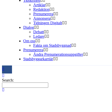
Tidskriften
Artiklar
Redaktion
Prenumerera
Annonsera
Tidningen Digitalt
Dialog
Debatt
Ledare
Om oss
Fakta om Stadsbyggnad
Prenumerera
Ändra Prenumerationsuppgifter
Stadsbyggarkarriär
Search: