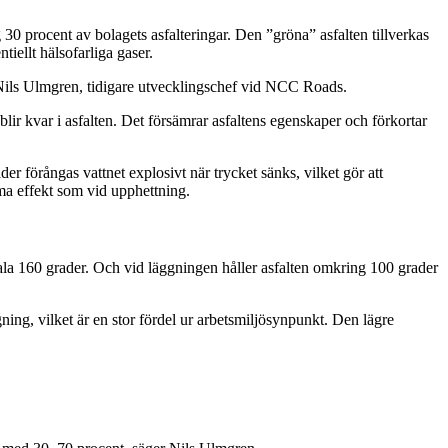
30 procent av bolagets asfalteringar. Den ”gröna” asfalten tillverkas
iellt hälsofarliga gaser.
ar Nils Ulmgren, tidigare utvecklingschef vid NCC Roads.
blir kvar i asfalten. Det försämrar asfaltens egenskaper och förkortar
 förångas vattnet explosivt när trycket sänks, vilket gör att
mma effekt som vid upphettning.
rmala 160 grader. Och vid läggningen håller asfalten omkring 100 grader
ning, vilket är en stor fördel ur arbetsmiljösynpunkt. Den lägre