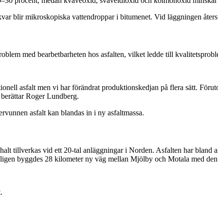
 20–30 procent, medan kväveoxid, svaveldioxid och kolmonoxid minska
var blir mikroskopiska vattendroppar i bitumenet. Vid läggningen återstår
blem med bearbetbarheten hos asfalten, vilket ledde till kvalitetsprob
l asfalt men vi har förändrat produktionskedjan på flera sätt. Förutom 
, berättar Roger Lundberg.
vunnen asfalt kan blandas in i ny asfaltmassa.
alt tillverkas vid ett 20-tal anläggningar i Norden. Asfalten har blan
yligen byggdes 28 kilometer ny väg mellan Mjölby och Motala med den 
.