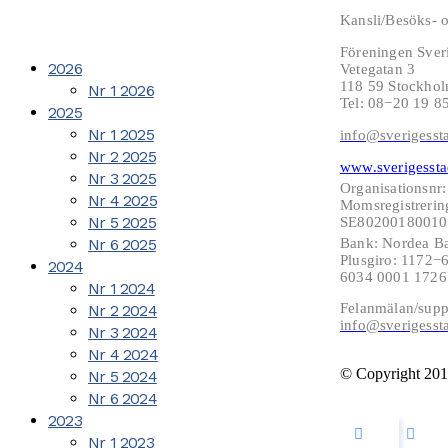
Kansli/Besöks- o
Föreningen Sver
2026
Vetegatan 3
118 59 Stockho
Nr 1 2026
Tel: 08−20 19 8
2025
Nr 1 2025
info@sverigesst
Nr 2 2025
www.sverigessta
Nr 3 2025
Organisationsnr
Nr 4 2025
Momsregistrerin
Nr 5 2025
SE802001800101
Nr 6 2025
Bank: Nordea B
Plusgiro: 1172
2024
6034 0001 172
Nr 1 2024
Felanmälan/supp
Nr 2 2024
info@sverigesst
Nr 3 2024
Nr 4 2024
© Copyright 201
Nr 5 2024
Nr 6 2024
2023
Nr 1 2023