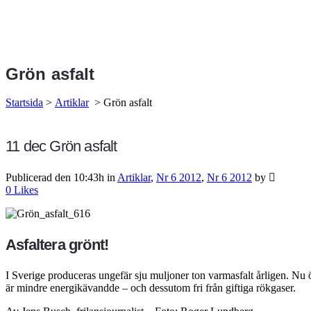
Grön asfalt
Startsida
>
Artiklar
>
Grön asfalt
11 dec
Grön asfalt
Publicerad den 10:43h
in
Artiklar
,
Nr 6 2012
,
Nr 6 2012
by
0
Likes
Asfaltera grönt!
I Sverige produceras ungefär sju muljoner ton varmasfalt årligen. Nu 
är mindre energikävandde – och dessutom fri från giftiga rökgaser.