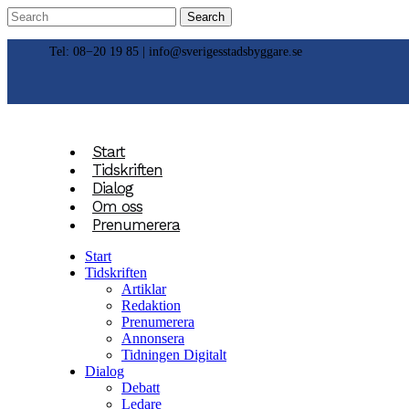
Tel: 08−20 19 85 |
info@sverigesstadsbyggare.se
Start
Tidskriften
Dialog
Om oss
Prenumerera
Start
Tidskriften
Artiklar
Redaktion
Prenumerera
Annonsera
Tidningen Digitalt
Dialog
Debatt
Ledare