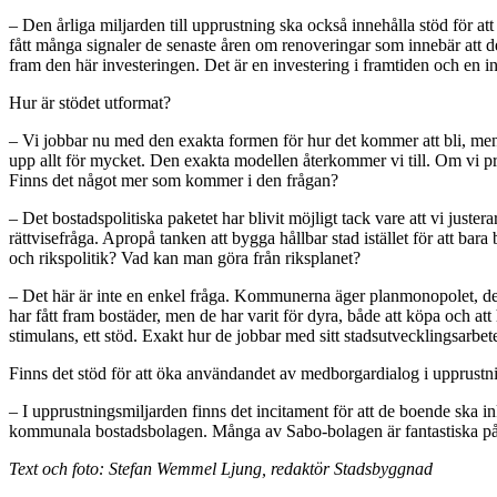
– Den årliga miljarden till upprustning ska också innehålla stöd för att
fått många signaler de senaste åren om renoveringar som innebär att de
fram den här investeringen. Det är en investering i framtiden och en in
Hur är stödet utformat?
– Vi jobbar nu med den exakta formen för hur det kommer att bli, men d
upp allt för mycket. Den exakta modellen återkommer vi till. Om vi p
Finns det något mer som kommer i den frågan?
– Det bostadspolitiska paketet har blivit möjligt tack vare att vi juste
rättvisefråga. Apropå tanken att bygga hållbar stad istället för att
och rikspolitik? Vad kan man göra från riksplanet?
– Det här är inte en enkel fråga. Kommunerna äger planmonopolet, de h
har fått fram bostäder, men de har varit för dyra, både att köpa och 
stimulans, ett stöd. Exakt hur de jobbar med sitt stadsutvecklingsarb
Finns det stöd för att öka användandet av medborgardialog i upprustn
– I upprustningsmiljarden finns det incitament för att de boende ska 
kommunala bostadsbolagen. Många av Sabo-bolagen är fantastiska på 
Text och foto: Stefan Wemmel Ljung, redaktör Stadsbyggnad