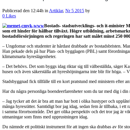
Publicerad den 12:44h
in
Artiklar
,
Nr 5 2015
by
0
Likes
Bostads- stadsutvecklings- och it-minister
som ett hinder för hållbar tillväxt. Högre utbildning, arbetsmar
bostadsförsörjningen och regeringen har satt målet minst 250 000 
– Ungdomar och studenter är hårdast drabbade av bostadsbristen. Man ka
Han pekade dels på hur Plan- och bygglagen (PBL) samt förordningar s
klimatsmarta hyreslägenheter.
– Det behövs. Det som byggs idag riktar sig till välbeställda, säger Ka
husen och även säkerställa att hyreshöjningarna inte blir för höga. – V
Stadsbyggnad fick tillfälle till en kort pratstund med ministern efter an
Har du några personliga boendeerfarenheter som du tar med dig i din 
– Jag tycker att det är bra att man har bott i olika hustyper och uppl
många hyresrätter. Samtidigt bor jag idag, sedan fem år tillbaka, i ett 
i samma förortsområde. Det ger olika perspektiv och det tror jag är vikt
utmaningar som finns med upprustningen idag.
Du nämnde ett politiskt instrument för att ingen ska drabbas av för 