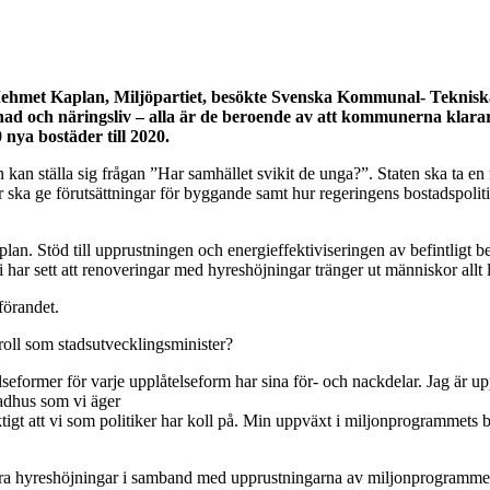
 Mehmet Kaplan, Miljöpartiet, besökte Svenska Kommunal- Tekniska
knad och näringsliv – alla är de beroende av att kommunerna klara
nya bostäder till 2020.
n ställa sig frågan ”Har samhället svikit de unga?”. Staten ska ta en m
ka ge förutsättningar för byggande samt hur regeringens bostadspoliti
plan. Stöd till upprustningen och energieffektiviseringen av befintligt b
i har sett att renoveringar med hyreshöjningar tränger ut människor allt
förandet.
roll som stadsutvecklingsminister?
åtelseformer för varje upplåtelseform har sina för- och nackdelar. Jag 
radhus som vi äger
igt att vi som politiker har koll på. Min uppväxt i miljonprogrammets bet
stora hyreshöjningar i samband med upprustningarna av miljonprogrammen