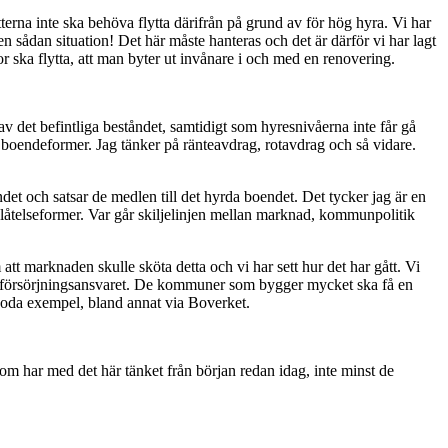
tterna inte ska behöva flytta därifrån på grund av för hög hyra. Vi har
n sådan situation! Det här måste hanteras och det är därför vi har lagt
or ska flytta, att man byter ut invånare i och med en renovering.
v det befintliga beståndet, samtidigt som hyresnivåerna inte får gå
boendeformer. Jag tänker på ränteavdrag, rotavdrag och så vidare.
endet och satsar de medlen till det hyrda boendet. Det tycker jag är en
låtelseformer. Var går skiljelinjen mellan marknad, kommunpolitik
t marknaden skulle sköta detta och vi har sett hur det har gått. Vi
stadsförsörjningsansvaret. De kommuner som bygger mycket ska få en
 goda exempel, bland annat via Boverket.
om har med det här tänket från början redan idag, inte minst de