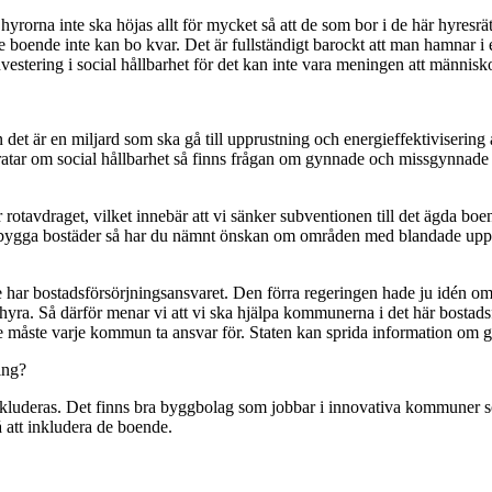
 hyrorna inte ska höjas allt för mycket så att de som bor i de här hyresrä
 boende inte kan bo kvar. Det är fullständigt barockt att man hamnar i e
vestering i social hållbarhet för det kan inte vara meningen att människ
et är en miljard som ska gå till upprustning och energieffektivisering a
ratar om social hållbarhet så finns frågan om gynnade och missgynnade 
rar rotavdraget, vilket innebär att vi sänker subventionen till det ägda bo
 bara bygga bostäder så har du nämnt önskan om områden med blandade upp
ar bostadsförsörjningsansvaret. Den förra regeringen hade ju idén om at
att hyra. Så därför menar vi att vi ska hjälpa kommunerna i det här bo
ete måste varje kommun ta ansvar för. Staten kan sprida information om
ing?
inkluderas. Det finns bra byggbolag som jobbar i innovativa kommuner s
att inkludera de boende.