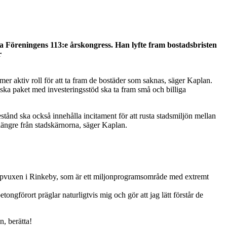
 Föreningens 113:e årskongress. Han lyfte fram bostadsbristen
r
er aktiv roll för att ta fram de bostäder som saknas, säger Kaplan.
ska paket med investeringsstöd ska ta fram små och billiga
estånd ska också innehålla incitament för att rusta stadsmiljön mellan
 längre från stadskärnorna, säger Kaplan.
är uppvuxen i Rinkeby, som är ett miljonprogramsområde med extremt
ongförort präglar naturligtvis mig och gör att jag lätt förstår de
, berätta!