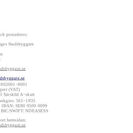
ch postadress:
iges Stadsbyggare
lm
5
adsbyggare.se
dsbyggare.se
: 802001−8001
gsnr (VAT)
 Särskild A−skatt
ankgiro: 561−1835
−6 IBAN: SE80 9500 0099
6 BIC/SWIFT: NDEASESS
ort hemsidan:
adsbyggare.se