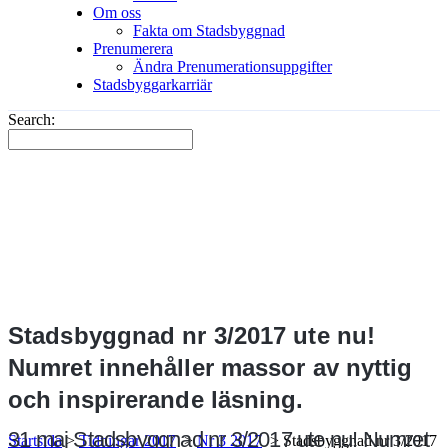
Om oss
Fakta om Stadsbyggnad
Prenumerera
Ändra Prenumerationsuppgifter
Stadsbyggarkarriär
Search:
Stadsbyggnad nr 3/2017 ute nu!
Numret innehåller massor av nyttig
och inspirerande läsning.
31 maj
Stadsbyggnad nr 3/2017 ute nu! Numret
Startsida
>
Tidningar 2017
>
Nr 3 2017
>
Stadsbyggnad nr 3/2017