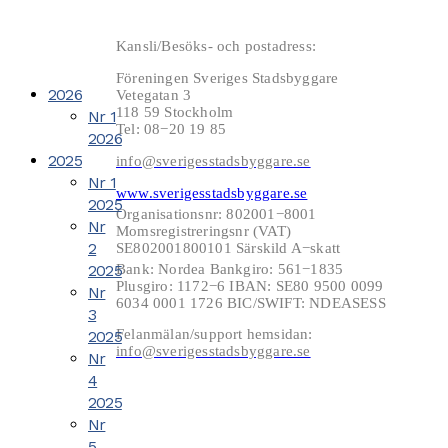
Kansli/Besöks- och postadress:
Föreningen Sveriges Stadsbyggare
2026
Vetegatan 3
118 59 Stockholm
Nr 1
Tel: 08−20 19 85
2026
2025
info@sverigesstadsbyggare.se
Nr 1
www.sverigesstadsbyggare.se
2025
Organisationsnr: 802001−8001
Nr
Momsregistreringsnr (VAT)
2
SE802001800101 Särskild A−skatt
2025
Bank: Nordea Bankgiro: 561−1835
Plusgiro: 1172−6 IBAN: SE80 9500 0099
Nr
6034 0001 1726 BIC/SWIFT: NDEASESS
3
Felanmälan/support hemsidan:
2025
info@sverigesstadsbyggare.se
Nr
4
2025
Nr
5