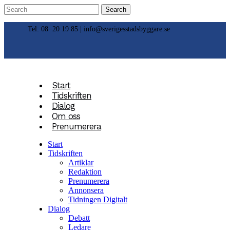
Tel: 08−20 19 85 |
info@sverigesstadsbyggare.se
Start
Tidskriften
Dialog
Om oss
Prenumerera
Start
Tidskriften
Artiklar
Redaktion
Prenumerera
Annonsera
Tidningen Digitalt
Dialog
Debatt
Ledare