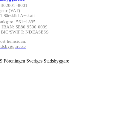
: 802001−8001
gsnr (VAT)
 Särskild A−skatt
ankgiro: 561−1835
−6 IBAN: SE80 9500 0099
6 BIC/SWIFT: NDEASESS
ort hemsidan:
adsbyggare.se
9 Föreningen Sveriges Stadsbyggare