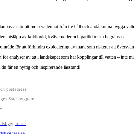
npassar för att möta vattenhot från tre håll och ändå kunna bygga vat
ters utsläpp av koldioxid, kväveoxider och partiklar ska begränsas
område för att förhindra exploatering av mark som riskerar att översv
r analyser av att i landskapet som har kopplingar till vatten – inte min
du får en nyttig och inspirerande lässtund!
ch postadress:
iges Stadsbyggare
lm
5
adsbyggare.se
dsbyggare.se