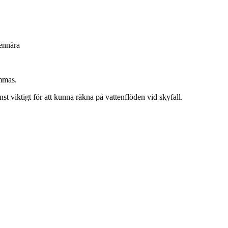
tennära
ämmas.
st viktigt för att kunna räkna på vattenflöden vid skyfall.