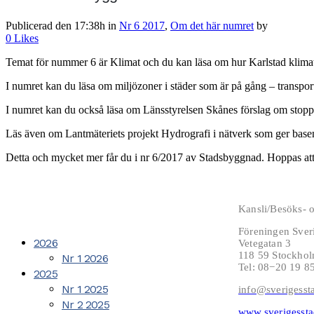
Publicerad den 17:38h
in
Nr 6 2017
,
Om det här numret
by
0
Likes
Temat för nummer 6 är Klimat och du kan läsa om hur Karlstad klimata
I numret kan du läsa om miljözoner i städer som är på gång – transpor
I numret kan du också läsa om Länsstyrelsen Skånes förslag om stopp
Läs även om Lantmäteriets projekt Hydrografi i nätverk som ger basen fö
Detta och mycket mer får du i nr 6/2017 av Stadsbyggnad. Hoppas att 
Kansli/Besöks- o
Föreningen Sver
2026
Vetegatan 3
118 59 Stockho
Nr 1 2026
Tel: 08−20 19 8
2025
Nr 1 2025
info@sverigesst
Nr 2 2025
www.sverigessta