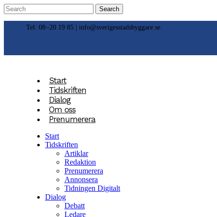
Tel: 08−20 19 85 |
info@sverigesstadsbyggare.se
Start
Tidskriften
Dialog
Om oss
Prenumerera
Start
Tidskriften
Artiklar
Redaktion
Prenumerera
Annonsera
Tidningen Digitalt
Dialog
Debatt
Ledare