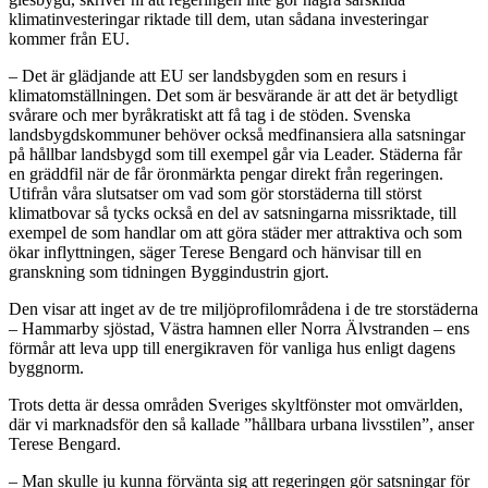
klimatinvesteringar riktade till dem, utan sådana investeringar
kommer från EU.
– Det är glädjande att EU ser landsbygden som en resurs i
klimatomställningen. Det som är besvärande är att det är betydligt
svårare och mer byråkratiskt att få tag i de stöden. Svenska
landsbygdskommuner behöver också medfinansiera alla satsningar
på hållbar landsbygd som till exempel går via Leader. Städerna får
en gräddfil när de får öronmärkta pengar direkt från regeringen.
Utifrån våra slutsatser om vad som gör storstäderna till störst
klimatbovar så tycks också en del av satsningarna missriktade, till
exempel de som handlar om att göra städer mer attraktiva och som
ökar inflyttningen, säger Terese Bengard och hänvisar till en
granskning som tidningen Byggindustrin gjort.
Den visar att inget av de tre miljöprofilområdena i de tre storstäderna
– Hammarby sjöstad, Västra hamnen eller Norra Älvstranden – ens
förmår att leva upp till energikraven för vanliga hus enligt dagens
byggnorm.
Trots detta är dessa områden Sveriges skyltfönster mot omvärlden,
där vi marknadsför den så kallade ”hållbara urbana livsstilen”, anser
Terese Bengard.
– Man skulle ju kunna förvänta sig att regeringen gör satsningar för