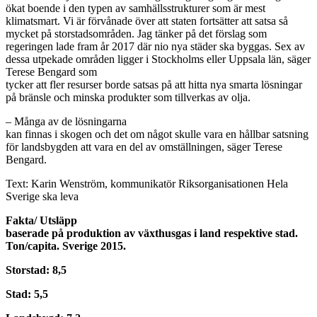
ökat boende i den typen av samhällsstrukturer som är mest
klimatsmart. Vi är förvånade över att staten fortsätter att satsa så
mycket på storstadsområden. Jag tänker på det förslag som
regeringen lade fram år 2017 där nio nya städer ska byggas. Sex av
dessa utpekade områden ligger i Stockholms eller Uppsala län, säger
Terese Bengard som
tycker att fler resurser borde satsas på att hitta nya smarta lösningar
på bränsle och minska produkter som tillverkas av olja.
– Många av de lösningarna
kan finnas i skogen och det om något skulle vara en hållbar satsning
för landsbygden att vara en del av omställningen, säger Terese
Bengard.
Text: Karin Wenström, kommunikatör Riksorganisationen Hela
Sverige ska leva
Fakta/ Utsläpp
baserade på produktion av växthusgas i land respektive stad.
Ton/capita. Sverige 2015.
Storstad: 8,5
Stad: 5,5