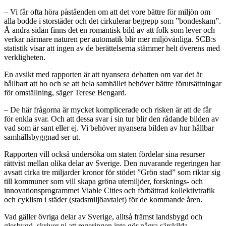
– Vi får ofta höra påståenden om att det vore bättre för miljön om
alla bodde i storstäder och det cirkulerar begrepp som ”bondeskam”.
Å andra sidan finns det en romantisk bild av att folk som lever och
verkar närmare naturen per automatik blir mer miljövänliga. SCB:s
statistik visar att ingen av de berättelserna stämmer helt överens med
verkligheten.
En avsikt med rapporten är att nyansera debatten om var det är
hållbart att bo och se att hela samhället behöver bättre förutsättningar
för omställning, säger Terese Bengard.
– De här frågorna är mycket komplicerade och risken är att
de får
för enkla svar. Och att dessa svar i sin tur blir den rådande
bilden av
vad som är sant eller ej. Vi behöver nyansera bilden av hur hållbar
samhällsbyggnad ser ut.
Rapporten vill också undersöka om staten fördelar sina resurser
rättvist mellan olika delar av Sverige. Den nuvarande regeringen har
avsatt cirka tre miljarder kronor för stödet ”Grön stad” som riktar sig
till kommuner som vill skapa gröna utemiljöer, forsknings- och
innovationsprogrammet Viable Cities och förbättrad kollektivtrafik
och cyklism i städer (stadsmiljöavtalet) för de kommande åren.
Vad gäller övriga delar av Sverige, alltså främst landsbygd och
glesbygd, skriver ni att regeringen inte gör några särskilda