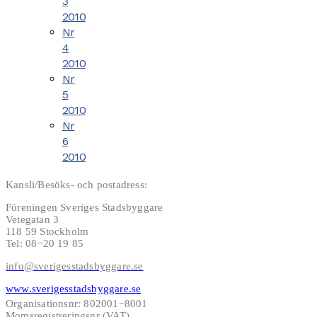
3
2010
Nr
4
2010
Nr
5
2010
Nr
6
2010
Kansli/Besöks- och postadress:
Föreningen Sveriges Stadsbyggare
Vetegatan 3
118 59 Stockholm
Tel: 08−20 19 85
info@sverigesstadsbyggare.se
www.sverigesstadsbyggare.se
Organisationsnr: 802001−8001
Momsregistreringsnr (VAT)