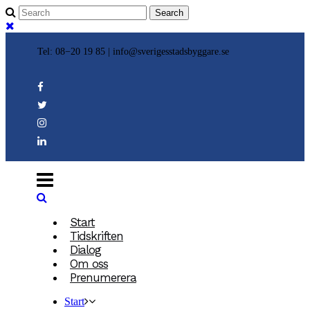
Tel: 08−20 19 85 |
info@sverigesstadsbyggare.se
Start
Tidskriften
Dialog
Om oss
Prenumerera
Start