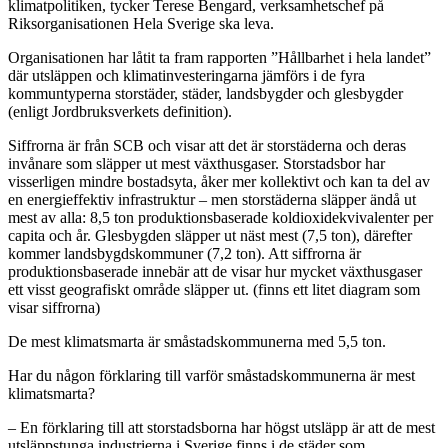
klimatpolitiken, tycker Terese Bengard, verksamhetschef på
Riksorganisationen Hela Sverige ska leva.
Organisationen har låtit ta fram rapporten ”Hållbarhet i hela landet”
där utsläppen och klimatinvesteringarna jämförs i de fyra
kommuntyperna storstäder, städer, landsbygder och glesbygder
(enligt Jordbruksverkets definition).
Siffrorna är från SCB och visar att det är storstäderna och deras
invånare som släpper ut mest växthusgaser. Storstadsbor har
visserligen mindre bostadsyta, åker mer kollektivt och kan ta del av
en energieffektiv infrastruktur – men storstäderna släpper ändå ut
mest av alla: 8,5 ton produktionsbaserade koldioxidekvivalenter per
capita och år. Glesbygden släpper ut näst mest (7,5 ton), därefter
kommer landsbygdskommuner (7,2 ton). Att siffrorna är
produktionsbaserade innebär att de visar hur mycket växthusgaser
ett visst geografiskt område släpper ut. (finns ett litet diagram som
visar siffrorna)
De mest klimatsmarta är småstadskommunerna med 5,5
ton.
Har du någon förklaring till varför småstadskommunerna är mest
klimatsmarta?
– En förklaring till att storstadsborna har högst utsläpp är att de mest
utsläppstunga industrierna i Sverige finns i de städer som