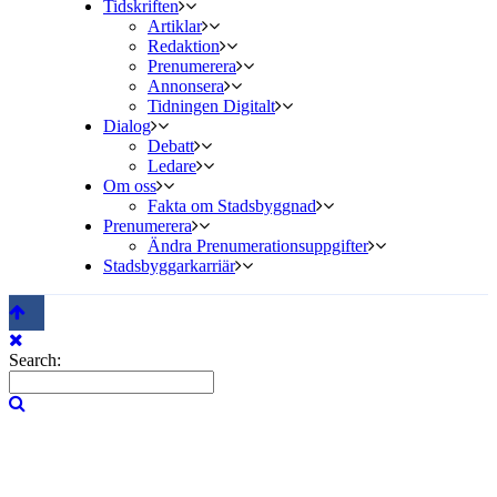
Tidskriften
Artiklar
Redaktion
Prenumerera
Annonsera
Tidningen Digitalt
Dialog
Debatt
Ledare
Om oss
Fakta om Stadsbyggnad
Prenumerera
Ändra Prenumerationsuppgifter
Stadsbyggarkarriär
Search: