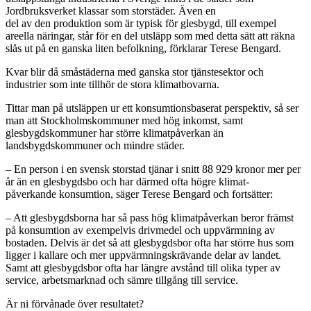
Jordbruksverket klassar som storstäder. Även en
del av den produktion som är typisk för glesbygd, till exempel
areella näringar, står för en del utsläpp som med detta sätt att räkna
slås ut på en ganska liten befolkning, förklarar Terese Bengard.
Kvar blir då småstäderna med ganska stor tjänstesektor och
industrier som inte tillhör de stora klimatbovarna.
Tittar man på utsläppen ur ett konsumtionsbaserat perspektiv, så ser
man att Stockholmskommuner med hög inkomst, samt
glesbygdskommuner har större klimatpåverkan än
landsbygdskommuner och mindre städer.
– En person i en svensk storstad tjänar i snitt 88 929 kronor
mer per
år än en glesbygdsbo och har därmed ofta högre klimat-
påverkande konsumtion, säger Terese Bengard och fortsätter:
– Att glesbygdsborna har så pass hög klimatpåverkan beror främst
på konsumtion av exempelvis drivmedel och uppvärmning av
bostaden. Delvis är det så att glesbygdsbor ofta har större hus som
ligger i kallare och mer uppvärmningskrävande delar av landet.
Samt att glesbygdsbor ofta har längre avstånd till olika typer av
service, arbetsmarknad och sämre tillgång till service.
Är ni förvånade över resultatet?