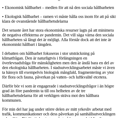
• Ekonomisk hållbarhet – medlen för att nå den sociala hållbarheten
• Ekologisk hållbarhet – ramen vi måste hålla oss inom för att på sikt
klara de ovanstående hållbarhetsdelarna
Det senaste året har stora ekonomiska resurser lagts på att minimera
de negativa effekterna av pandemin. Det vill säga värna den sociala
hållbarheten så långt det är möjligt. Alla förstår dock att det inte är
ekonomiskt hållbart i längden.
I debatten om hållbarhet fokuseras i stor utsträckning på
klimatfrågan. Den är naturligtvis i förläng
ningen en
överlevnadsfråga för mänskligheten men
den är ändå bara en del av
den ekologiska hållbarheten.
I stadsutvecklingsarbetet måste vi även
ta hänsyn till exempelvis biologisk mångfald, fragmentering av ytor
för flora och fauna, påverkan på vatten- och luftkvalité etcetera.
Därför bör vi som är engagerade i stadsutvecklingsfrågor i än högre
grad än före pandemin ta till oss helheten av de tre
hållbarhetsdelarna för att verkligen sträva mot den hållbara
kommunen.
För min del har jag under större delen av mitt yrkesliv arbetat med
trafik, kommunikationer och dess påverkan på samhällsutvecklingen