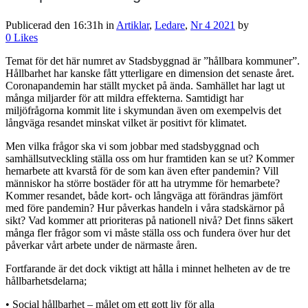
Publicerad den 16:31h
in
Artiklar
,
Ledare
,
Nr 4 2021
by
0
Likes
Temat för det här numret av Stadsbyggnad är ”hållbara kommuner”.
Hållbarhet har kanske fått ytterligare en dimension det senaste året.
Coronapandemin har ställt mycket på ända. Samhället har lagt ut
många miljarder för att mildra effekterna. Samtidigt har
miljöfrågorna kommit lite i skymundan även om exempelvis det
långväga resandet minskat vilket är positivt för klimatet.
Men vilka frågor ska vi som jobbar med stadsbyggnad och
samhällsutveckling ställa oss om hur framtiden kan se ut? Kommer
hemarbete att kvarstå för de som kan även efter pandemin? Vill
människor ha större bostäder för att ha utrymme för hemarbete?
Kommer resandet, både kort- och långväga att förändras jämfört
med före pandemin? Hur påverkas handeln i våra stadskärnor på
sikt? Vad kommer att prioriteras på nationell nivå? Det finns säkert
många fler frågor som vi måste ställa oss och fundera över hur det
påverkar vårt arbete under de närmaste åren.
Fortfarande är det dock viktigt att hålla i minnet helheten av de tre
hållbarhetsdelarna;
• Social hållbarhet – målet om ett gott liv för alla