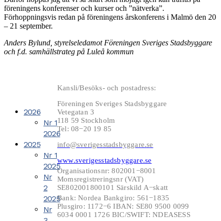
föreningens konferenser och kurser
och ”nätverka”.
Förhoppningsvis redan på föreningens
årskonferens i Malmö den 20
– 21 september.
Anders Bylund, styrelseledamot Föreningen Sveriges Stadsbyggare
och f.d. samhällstrateg på Luleå kommun
Kansli/Besöks- och postadress:
Föreningen Sveriges Stadsbyggare
2026
Vetegatan 3
118 59 Stockholm
Nr 1
Tel: 08−20 19 85
2026
2025
info@sverigesstadsbyggare.se
Nr 1
www.sverigesstadsbyggare.se
2025
Organisationsnr: 802001−8001
Nr
Momsregistreringsnr (VAT)
2
SE802001800101 Särskild A−skatt
2025
Bank: Nordea Bankgiro: 561−1835
Plusgiro: 1172−6 IBAN: SE80 9500 0099
Nr
6034 0001 1726 BIC/SWIFT: NDEASESS
3