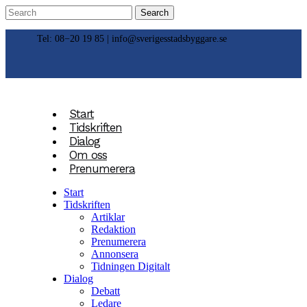
Tel: 08−20 19 85 |
info@sverigesstadsbyggare.se
Start
Tidskriften
Dialog
Om oss
Prenumerera
Start
Tidskriften
Artiklar
Redaktion
Prenumerera
Annonsera
Tidningen Digitalt
Dialog
Debatt
Ledare