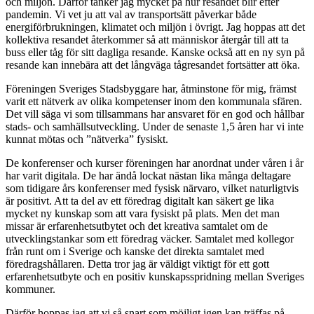
och miljön. Därför tänker jag mycket på hur resandet blir efter
pandemin. Vi vet ju att val av transportsätt påverkar både
energiförbrukningen, klimatet och miljön i övrigt. Jag hoppas att det
kollektiva resandet återkommer så att människor återgår till att ta
buss eller tåg för sitt dagliga resande. Kanske också att en ny syn på
resande kan innebära att det långväga tågresandet fortsätter att öka.
Föreningen Sveriges Stadsbyggare har, åtminstone för mig, främst
varit ett nätverk av olika kompetenser inom den kommunala sfären.
Det vill säga vi som tillsammans har ansvaret för en god och hållbar
stads- och samhällsutveckling. Under de senaste 1,5 åren har vi inte
kunnat mötas och ”nätverka” fysiskt.
De konferenser och kurser föreningen har anordnat
under våren i år
har varit digitala. De har ändå lockat nästan lika många deltagare
som tidigare års konferenser med fysisk närvaro, vilket naturligtvis
är positivt. Att ta del av ett föredrag digitalt kan säkert ge lika
mycket ny kunskap som att vara fysiskt på plats. Men det man
missar är erfarenhetsutbytet och det kreativa samtalet om de
utvecklingstankar som ett föredrag väcker. Samtalet med kollegor
från runt om i Sverige och kanske det direkta samtalet med
föredragshållaren. Detta tror jag är väldigt viktigt för ett gott
erfarenhetsutbyte och en positiv kunskapsspridning mellan Sveriges
kommuner.
Därför hoppas jag att vi så snart som möjligt igen kan träffas på