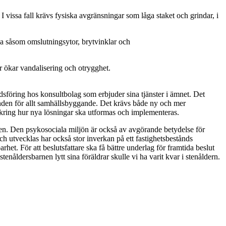
I vissa fall krävs fysiska avgränsningar som låga staket och grindar, i
ga såsom omslutningsytor, brytvinklar och
r ökar vandalisering och otrygghet.
nadsföring hos konsultbolag som erbjuder sina tjänster i ämnet. Det
grunden för allt samhällsbyggande. Det krävs både ny och mer
ring hur nya lösningar ska utformas och implementeras.
ngen. Den psykosociala miljön är också av avgörande betydelse för
ch utvecklas har också stor inverkan på ett fastighetsbestånds
et. För att beslutsfattare ska få bättre underlag för framtida beslut
åldersbarnen lytt sina föräldrar skulle vi ha varit kvar i stenåldern.