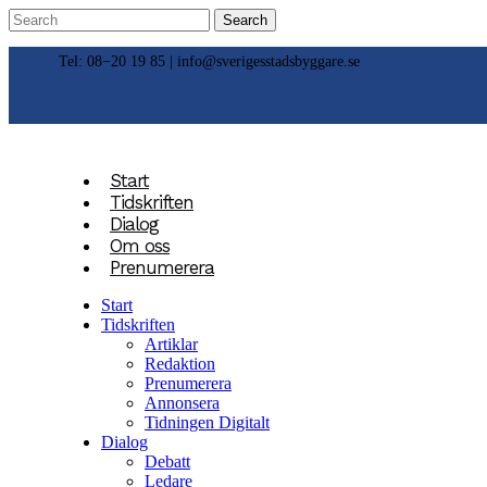
Tel: 08−20 19 85 |
info@sverigesstadsbyggare.se
Start
Tidskriften
Dialog
Om oss
Prenumerera
Start
Tidskriften
Artiklar
Redaktion
Prenumerera
Annonsera
Tidningen Digitalt
Dialog
Debatt
Ledare