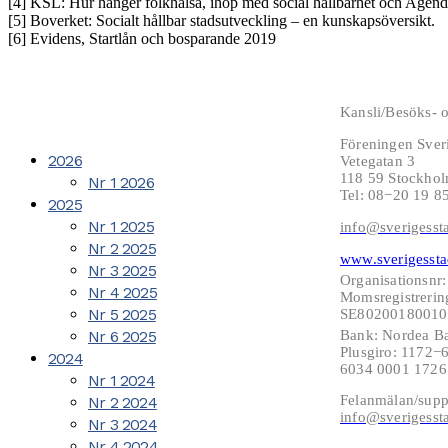
[4] KSL: Hur hänger folkhälsa, ihop med social hållbarhet och Agen
[5] Boverket: Socialt hållbar stadsutveckling – en kunskapsöversikt.
[6] Evidens, Startlån och bosparande 2019
Kansli/Besöks- o
Föreningen Sver
2026
Vetegatan 3
118 59 Stockho
Nr 1 2026
Tel: 08−20 19 8
2025
Nr 1 2025
info@sverigesst
Nr 2 2025
www.sverigessta
Nr 3 2025
Organisationsnr
Nr 4 2025
Momsregistrerin
Nr 5 2025
SE802001800101
Nr 6 2025
Bank: Nordea B
Plusgiro: 1172
2024
6034 0001 172
Nr 1 2024
Felanmälan/supp
Nr 2 2024
info@sverigesst
Nr 3 2024
Nr 4 2024