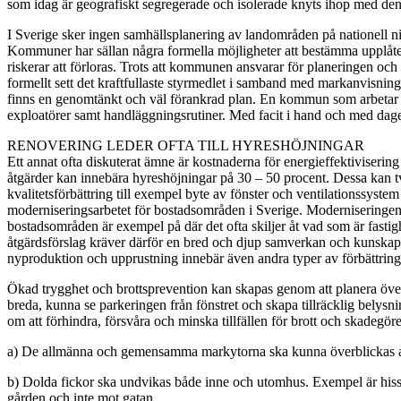
som idag är geografiskt segregerade och isolerade knyts ihop med den
I Sverige sker ingen samhällsplanering av landområden på nationell ni
Kommuner har sällan några formella möjligheter att bestämma upplåt
riskerar att förloras. Trots att kommunen ansvarar för planeringen oc
formellt sett det kraftfullaste styrmedlet i samband med markanvisning
finns en genomtänkt och väl förankrad plan. En kommun som arbetar m
exploatörer samt handläggningsrutiner. Med facit i hand och med da
RENOVERING LEDER OFTA TILL HYRESHÖJNINGAR
Ett annat ofta diskuterat ämne är kostnaderna för energieffektiviser
åtgärder kan innebära hyreshöjningar på 30 – 50 procent. Dessa kan 
kvalitetsförbättring till exempel byte av fönster och ventilationssyste
moderniseringsarbetet för bostadsområden i Sverige. Moderniseringen
bostadsområden är exempel på där det ofta skiljer åt vad som är fas
åtgärdsförslag kräver därför en bred och djup samverkan och kunska
nyproduktion och upprustning innebär även andra typer av förbättring
Ökad trygghet och brottsprevention kan skapas genom att planera öve
breda, kunna se parkeringen från fönstret och skapa tillräcklig belysn
om att förhindra, försvåra och minska tillfällen för brott och skade
a) De allmänna och gemensamma markytorna ska kunna överblickas av 
b) Dolda fickor ska undvikas både inne och utomhus. Exempel är hiss
gården och inte mot gatan.