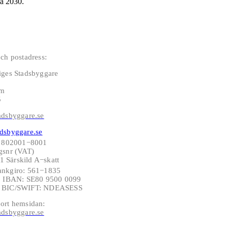
da 2030.
ch postadress:
iges Stadsbyggare
lm
5
adsbyggare.se
dsbyggare.se
: 802001−8001
gsnr (VAT)
 Särskild A−skatt
ankgiro: 561−1835
−6 IBAN: SE80 9500 0099
6 BIC/SWIFT: NDEASESS
ort hemsidan:
adsbyggare.se