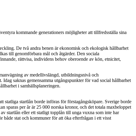
äventyra kommande generationers möjligheter att tillfredsställa sina
r utveckling. De två andra benen är ekonomisk och ekologisk hållbarhet
lkas till genomförbara mål och åtgärder. Den sociala
innande, rättvisa, individens behov oberoende av kön, etnicitet,
ammanvägning av medellivslängd, utbildningsnivå och
äget. Idag saknas gemensamma utgångspunkter för vad social hållbarhet
ållbarhet i samhällsplaneringen.
 statliga startlån borde införas för förstagångsköpare. Sverige borde
n sparas per år är 25 000 norska kronor, och det totala maxbeloppet
tartlån eller ett statligt topplån till unga vuxna som inte har
ör både stat och kommuner för att öka efterfrågan i ett visst