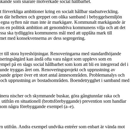
nkande som snarare motverkade social hållbarhet.
förverkliga ambitioner kring en socialt hållbar stadsutveckling.
on där helheten och greppet om olika samband i bebyggelsemiljön
fter egna syften när man inte är markägare. Kommunalt markägande är
inns en politisk ambition att genomdriva kommunens vilja och att det
essa ska tydliggöra kommunens mål med att upplåta mark till
mmet med konsekvenserna av dess segregering.
er till stora hyreshöjningar. Renoveringarna med standardhöjande
viseringsåtgärd kan ändå ofta vara något som upplevs som en
empel på en slags social hållbarhet som kom att bli en integrerad del i
kunde tryggas året om. Renoveringsprojekt och upprustning av
pande griper över ett stort antal ämnesområden. Problemanalys och
ng och upprustning av bostadsområden. Boendetrygghet i samband med
minera nischer och skymmande buskar, göra gångtunnlar raka och
n utifrån en situationell (brottsförebyggande) prevention som handlar
 genom några förebyggande exempel (a–e).
yn utifrån. Andra exempel undvika entréer som enbart är vända mot