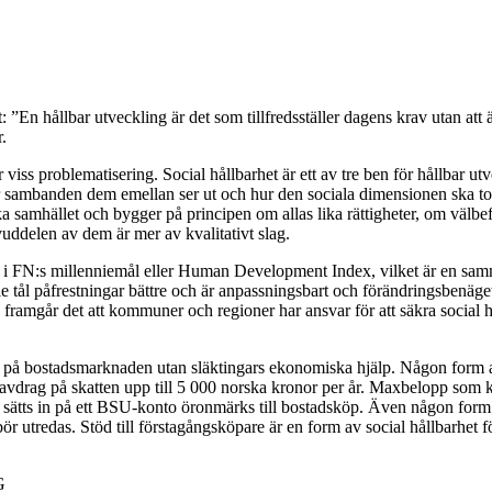
 ”En hållbar utveckling är det som tillfredsställer dagens krav utan att 
.
par viss problematisering. Social hållbarhet är ett av tre ben för hållba
ur sambanden dem emellan ser ut och hur den sociala dimensionen ska to
 samhället och bygger på principen om allas lika rättigheter, om välbef
uddelen av dem är mer av kvalitativt slag.
går i FN:s millenniemål eller Human Development Index, vilket är en s
älle tål påfrestningar bättre och är anpassningsbart och förändringsben
ramgår det att kommuner och regioner har ansvar för att säkra social h
in på bostadsmarknaden utan släktingars ekonomiska hjälp. Någon form att
drag på skatten upp till 5 000 norska kronor per år. Maxbelopp som ka
tts in på ett BSU-konto öronmärks till bostadsköp. Även någon form av s
bör utredas. Stöd till förstagångsköpare är en form av social hållbarhet f
G