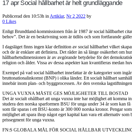
17 apr
Social hållbarhet är helt grundläggande
Publicerad den 10:53h
in
Artiklar
,
Nr 2 2022
by
0
Likes
Enligt Brundtland-kommissionen från år 1987 är social hållbarhet citat:
behov”. Det är en beskrivning som är tidlös och som fortfarande gäller
I dagsläget finns ingen klar definition av social hållbarhet vilket ska
och de är enklare att definiera. Det råder än så länge osäkerhet om h
hållbarhetsdimensionen är av avgörande betydelse för det demokratiska
religion och ålder. Vissa av dessa aspekter kan kvantifieras medan huv
Exempel på vad social hållbarhet innefattar är de kategorier som in
bruttonationalinkomst (BNP) i olika länder. Ett socialt hållbart samh
innebär inom plan- och byggprocessen. Av den svenska lagstiftningen f
UNGA VUXNA MÅSTE GES MÖJLIGHETER TILL BOSTAD
Det är socialt ohållbart att unga vuxna inte har möjlighet att komma 
studera den norska sparformen BSU för unga under 34 år som kan få av
som får sparas i ett BSU-konto är 300 000 norska kronor. Pengar som sä
möjlighet att spara ihop något eget kapital kan vara ett alternativ som 
prissegment för unga vuxna.
FN:S GLOBALA MÅL FÖR SOCIAL HÅLLBAR UTVECKLIN