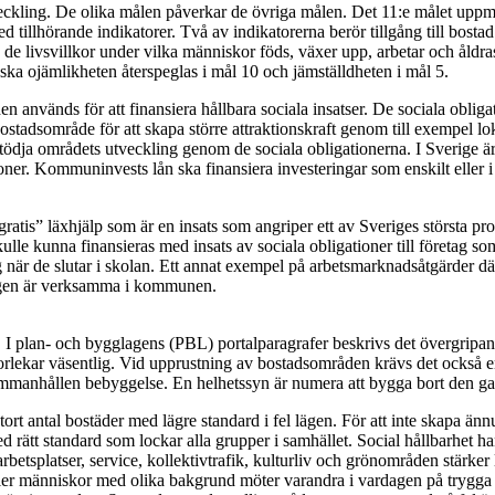
ckling. De olika målen påverkar de övriga målen. Det 11:e målet uppmär
d tillhörande indikatorer. Två av indikatorerna berör tillgång till bostad
e livsvillkor under vilka människor föds, växer upp, arbetar och åldra
ska ojämlikheten återspeglas i mål 10 och jämställdheten i mål 5.
iden används för att finansiera hållbara sociala insatser. De sociala obl
 bostadsområde för att skapa större attraktionskraft genom till exempel l
tt stödja områdets utveckling genom de sociala obligationerna. I Sveri
ner. Kommuninvests lån ska finansiera investeringar som enskilt eller i 
tis” läxhjälp som är en insats som angriper ett av Sveriges största proble
kulle kunna finansieras med insats av sociala obligationer till företa
när de slutar i skolan. Ett annat exempel på arbetsmarknadsåtgärder där 
agen är verksamma i kommunen.
d. I plan- och bygglagens (PBL) portalparagrafer beskrivs det övergripand
rlekar väsentlig. Vid upprustning av bostadsområden krävs det också e
sammanhållen bebyggelse. En helhetssyn är numera att bygga bort den g
stort antal bostäder med lägre standard i fel lägen. För att inte skapa ä
d rätt standard som lockar alla grupper i samhället. Social hållbarhet 
arbetsplatser, service, kollektivtrafik, kulturliv och grönområden stärke
 fler människor med olika bakgrund möter varandra i vardagen på trygga 