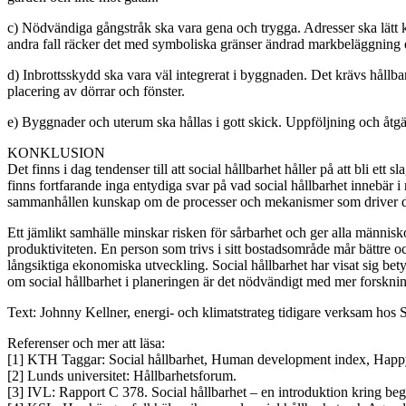
c) Nödvändiga gångstråk ska vara gena och trygga. Adresser ska lätt kun
andra fall räcker det med symboliska gränser ändrad markbeläggning el
d) Inbrottsskydd ska vara väl integrerat i byggnaden. Det krävs hållb
placering av dörrar och fönster.
e) Byggnader och uterum ska hållas i gott skick. Uppföljning och åtgä
KONKLUSION
Det finns i dag tendenser till att social hållbarhet håller på att bli e
finns fortfarande inga entydiga svar på vad social hållbarhet innebär i
sammanhållen kunskap om de processer och mekanismer som driver den
Ett jämlikt samhälle minskar risken för sårbarhet och ger alla människ
produktiviteten. En person som trivs i sitt bostadsområde mår bättre o
långsiktiga ekonomiska utveckling. Social hållbarhet har visat sig bet
om social hållbarhet i planeringen är det nödvändigt med mer forskning
Text: Johnny Kellner, energi- och klimatstrateg tidigare verksam ho
Referenser och mer att läsa:
[1] KTH Taggar: Social hållbarhet, Human development index, Happy
[2] Lunds universitet: Hållbarhetsforum.
[3] IVL: Rapport C 378. Social hållbarhet – en introduktion kring beg