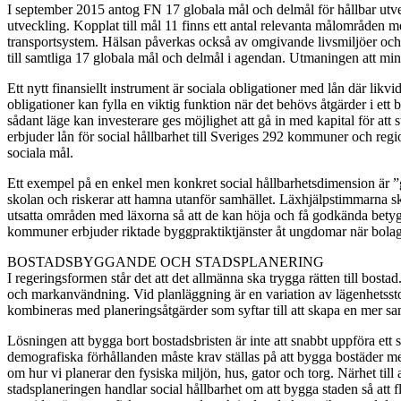
I september 2015 antog FN 17 globala mål och delmål för hållbar utve
utveckling. Kopplat till mål 11 finns ett antal relevanta målområden me
transportsystem. Hälsan påverkas också av omgivande livsmiljöer och d
till samtliga 17 globala mål och delmål i agendan. Utmaningen att min
Ett nytt finansiellt instrument är sociala obligationer med lån där likv
obligationer kan fylla en viktig funktion när det behövs åtgärder i ett
sådant läge kan investerare ges möjlighet att gå in med kapital för a
erbjuder lån för social hållbarhet till Sveriges 292 kommuner och regio
sociala mål.
Ett exempel på en enkel men konkret social hållbarhetsdimension är ”gra
skolan och riskerar att hamna utanför samhället. Läxhjälpstimmarna s
utsatta områden med läxorna så att de kan höja och få godkända betyg 
kommuner erbjuder riktade byggpraktiktjänster åt ungdomar när bol
BOSTADSBYGGANDE OCH STADSPLANERING
I regeringsformen står det att det allmänna ska trygga rätten till bosta
och markanvändning. Vid planläggning är en variation av lägenhetssto
kombineras med planeringsåtgärder som syftar till att skapa en mer 
Lösningen att bygga bort bostadsbristen är inte att snabbt uppföra ett 
demografiska förhållanden måste krav ställas på att bygga bostäder me
om hur vi planerar den fysiska miljön, hus, gator och torg. Närhet till 
stadsplaneringen handlar social hållbarhet om att bygga staden så att