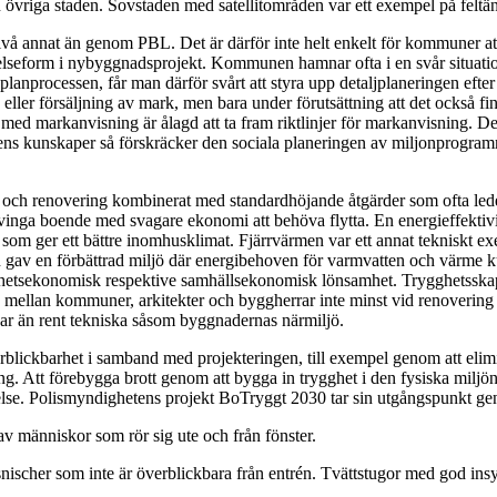
 övriga staden. Sovstaden med satellitområden var ett exempel på feltä
vå annat än genom PBL. Det är därför inte helt enkelt för kommuner att 
elseform i nybyggnadsprojekt. Kommunen hamnar ofta i en svår situati
h planprocessen, får man därför svårt att styra upp detaljplaneringen e
 eller försäljning av mark, men bara under förutsättning att det också f
ed markanvisning är ålagd att ta fram riktlinjer för markanvisning. D
gens kunskaper så förskräcker den sociala planeringen av miljonprogra
ing och renovering kombinerat med standardhöjande åtgärder som ofta led
tvinga boende med svagare ekonomi att behöva flytta. En energieffekti
m som ger ett bättre inomhusklimat. Fjärrvärmen var ett annat tekniskt ex
 gav en förbättrad miljö där energibehoven för varmvatten och värme 
tighetsekonomisk respektive samhällsekonomisk lönsamhet. Trygghetsska
p mellan kommuner, arkitekter och byggherrar inte minst vid renoveri
ar än rent tekniska såsom byggnadernas närmiljö.
rblickbarhet i samband med projekteringen, till exempel genom att eli
ing. Att förebygga brott genom att bygga in trygghet i den fysiska miljö
görelse. Polismyndighetens projekt BoTryggt 2030 tar sin utgångspunkt
människor som rör sig ute och från fönster.
nischer som inte är överblickbara från entrén. Tvättstugor med god ins