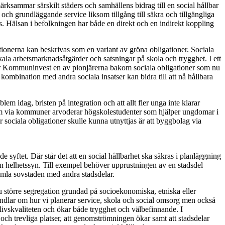
ksammar särskilt städers och samhällens bidrag till en social hållbar
 och grundläggande service liksom tillgång till säkra och tillgängliga
s. Hälsan i befolkningen har både en direkt och en indirekt koppling
igationerna kan beskrivas som en variant av gröna obligationer. Sociala
okala arbetsmarknadsåtgärder och satsningar på skola och trygghet. I ett
ge är Kommuninvest en av pionjärerna bakom sociala obligationer som nu
kombination med andra sociala insatser kan bidra till att nå hållbara
m idag, bristen på integration och att allt fler unga inte klarar
g som via kommuner arvoderar högskolestudenter som hjälper ungdomar i
sociala obligationer skulle kunna utnyttjas är att byggbolag via
e syftet. Där står det att en social hållbarhet ska säkras i planläggning
n helhetssyn. Till exempel behöver upprustningen av en stadsdel
amla sovstaden med andra stadsdelar.
nnu större segregation grundad på socioekonomiska, etniska eller
handlar om hur vi planerar service, skola och social omsorg men också
r livskvaliteten och ökar både trygghet och välbefinnande. I
och trevliga platser, att genomströmningen ökar samt att stadsdelar