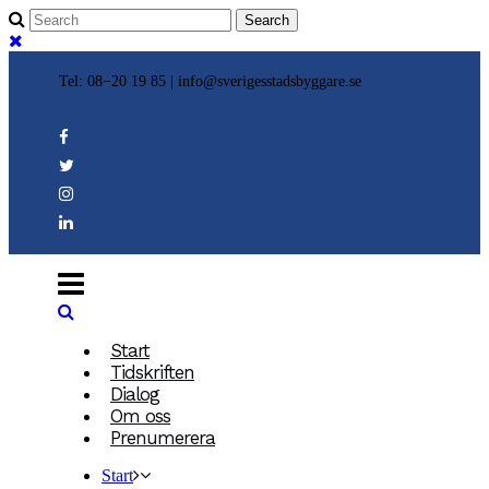
Tel: 08−20 19 85 |
info@sverigesstadsbyggare.se
Start
Tidskriften
Dialog
Om oss
Prenumerera
Start