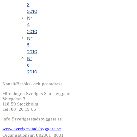
3
2010
Nr
4
2010
Nr
5
2010
Nr
6
2010
Kansli/Besöks- och postadress:
Föreningen Sveriges Stadsbyggare
Vetegatan 3
118 59 Stockholm
Tel: 08−20 19 85
info@sverigesstadsbyggare.se
www.sverigesstadsbyggare.se
Organisationsnr: 802001−8001