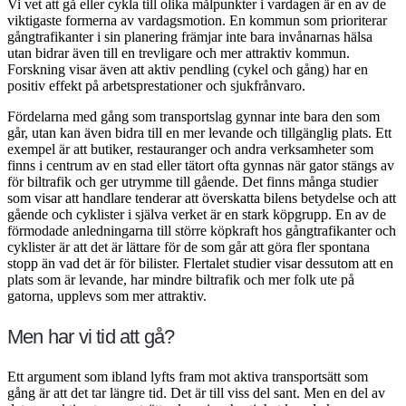
Vi vet att gå eller cykla till olika målpunkter i vardagen är en av de
viktigaste formerna av vardagsmotion. En kommun som prioriterar
gångtrafikanter i sin planering främjar inte bara invånarnas hälsa
utan bidrar även till en trevligare och mer attraktiv kommun.
Forskning visar även att aktiv pendling (cykel och gång) har en
positiv effekt på arbetsprestationer och sjukfrånvaro.
Fördelarna med gång som transportslag gynnar inte bara den som
går, utan kan även bidra till en mer levande och tillgänglig plats. Ett
exempel är att butiker, restauranger och andra verksamheter som
finns i centrum av en stad eller tätort ofta gynnas när gator stängs av
för biltrafik och ger utrymme till gående. Det finns många studier
som visar att handlare tenderar att överskatta bilens betydelse och att
gående och cyklister i själva verket är en stark köpgrupp. En av de
förmodade anledningarna till större köpkraft hos gångtrafikanter och
cyklister är att det är lättare för de som går att göra fler spontana
stopp än vad det är för bilister. Flertalet studier visar dessutom att en
plats som är levande, har mindre biltrafik och mer folk ute på
gatorna, upplevs som mer attraktiv.
Men har vi tid att gå?
Ett argument som ibland lyfts fram mot aktiva transportsätt som
gång är att det tar längre tid. Det är till viss del sant. Men en del av