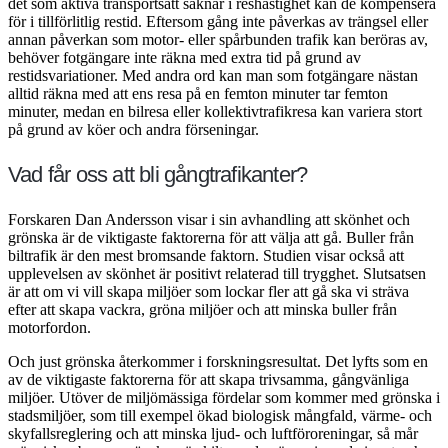
det som aktiva transportsätt saknar i reshastighet kan de kompensera
för i tillförlitlig restid. Eftersom gång inte påverkas av trängsel eller
annan påverkan som motor- eller spårbunden trafik kan beröras av,
behöver fotgängare inte räkna med extra tid på grund av
restidsvariationer. Med andra ord kan man som fotgängare nästan
alltid räkna med att ens resa på en femton minuter tar femton
minuter, medan en bilresa eller kollektivtrafikresa kan variera stort
på grund av köer och andra förseningar.
Vad får oss att bli gångtrafikanter?
Forskaren Dan Andersson visar i sin avhandling att skönhet och
grönska är de viktigaste faktorerna för att välja att gå. Buller från
biltrafik är den mest bromsande faktorn. Studien visar också att
upplevelsen av skönhet är positivt relaterad till trygghet. Slutsatsen
är att om vi vill skapa miljöer som lockar fler att gå ska vi sträva
efter att skapa vackra, gröna miljöer och att minska buller från
motorfordon.
Och just grönska återkommer i forskningsresultat. Det lyfts som en
av de viktigaste faktorerna för att skapa trivsamma, gångvänliga
miljöer. Utöver de miljömässiga fördelar som kommer med grönska i
stadsmiljöer, som till exempel ökad biologisk mångfald, värme- och
skyfallsreglering och att minska ljud- och luftföroreningar, så mår