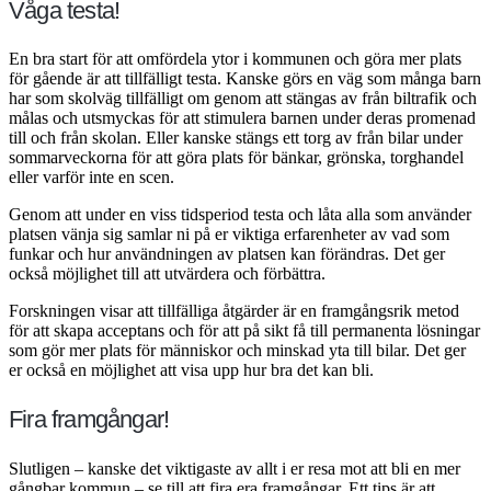
Våga testa!
En bra start för att omfördela ytor i kommunen och göra mer plats
för gående är att tillfälligt testa. Kanske görs en väg som många barn
har som skolväg tillfälligt om genom att stängas av från biltrafik och
målas och utsmyckas för att stimulera barnen under deras promenad
till och från skolan. Eller kanske stängs ett torg av från bilar under
sommarveckorna för att göra plats för bänkar, grönska, torghandel
eller varför inte en scen.
Genom att under en viss tidsperiod testa och låta alla som använder
platsen vänja sig samlar ni på er viktiga erfarenheter av vad som
funkar och hur användningen av platsen kan förändras. Det ger
också möjlighet till att utvärdera och förbättra.
Forskningen visar att tillfälliga åtgärder är en framgångsrik metod
för att skapa acceptans och för att på sikt få till permanenta lösningar
som gör mer plats för människor och minskad yta till bilar. Det ger
er också en möjlighet att visa upp hur bra det kan bli.
Fira framgångar!
Slutligen – kanske det viktigaste av allt i er resa mot att bli en mer
gångbar kommun – se till att fira era framgångar. Ett tips är att