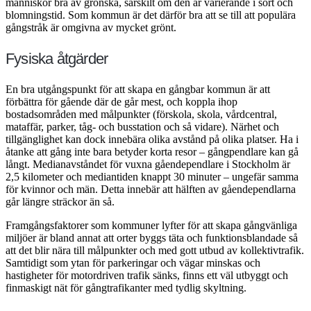
människor bra av grönska, särskilt om den är varierande i sort och
blomningstid. Som kommun är det därför bra att se till att populära
gångstråk är omgivna av mycket grönt.
Fysiska åtgärder
En bra utgångspunkt för att skapa en gångbar kommun är att
förbättra för gående där de går mest, och koppla ihop
bostadsområden med målpunkter (förskola, skola, vårdcentral,
mataffär, parker, tåg- och busstation och så vidare). Närhet och
tillgänglighet kan dock innebära olika avstånd på olika platser. Ha i
åtanke att gång inte bara betyder korta resor – gångpendlare kan gå
långt. Medianavståndet för vuxna gåendependlare i Stockholm är
2,5 kilometer och mediantiden knappt 30 minuter – ungefär samma
för kvinnor och män. Detta innebär att hälften av gåendependlarna
går längre sträckor än så.
Framgångsfaktorer som kommuner lyfter för att skapa gångvänliga
miljöer är bland annat att orter byggs täta och funktionsblandade så
att det blir nära till målpunkter och med gott utbud av kollektivtrafik.
Samtidigt som ytan för parkeringar och vägar minskas och
hastigheter för motordriven trafik sänks, finns ett väl utbyggt och
finmaskigt nät för gångtrafikanter med tydlig skyltning.