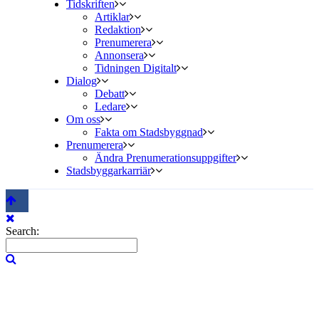
Tidskriften
Artiklar
Redaktion
Prenumerera
Annonsera
Tidningen Digitalt
Dialog
Debatt
Ledare
Om oss
Fakta om Stadsbyggnad
Prenumerera
Ändra Prenumerationsuppgifter
Stadsbyggarkarriär
Search: