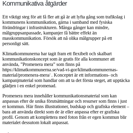
Kommunikativa åtgärder
Ett viktigt steg för att få fler att gå är att lyfta gång som trafikslag i
kommunens kommunikation, gärna i samband med fysiska
förändringar i infrastrukturen. Många gånger kan mindre,
målgruppsanpassade, kampanjer få bättre effekt än
masskommunikation. Försök att nå olika målgrupper på ett
personligt sätt.
Klimatkommunerna har tagit fram ett flexibelt och skalbart
kommunikationskoncept som är gratis för alla kommuner att
använda, ”Promenera mera” som finns på
https://klimatkommunerna.se/vad-vi-gor/klimatkommunernas-
material/promenera-mera/ . Konceptet är ett informations- och
kampanjmaterial som handlar om att ta det första steget, att upptäcka
glädjen i en enkel promenad.
Promenera mera innehåller kommunikationsmaterial som kan
anpassas efter de unika förutsättningar och resurser som finns i just
er kommun. Här finns illustrationer, budskap och grafiska element –
bara att använda direkt som de är eller anpassa efter er grafiska
profil. Genom att komplettera med foton från er egen kommun blir
materialet dessutom lokalt anpassat.