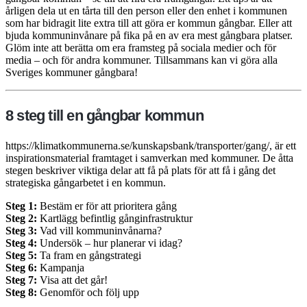
årligen dela ut en tårta till den person eller den enhet i kommunen
som har bidragit lite extra till att göra er kommun gångbar. Eller att
bjuda kommuninvånare på fika på en av era mest gångbara platser.
Glöm inte att berätta om era framsteg på sociala medier och för
media – och för andra kommuner. Tillsammans kan vi göra alla
Sveriges kommuner gångbara!
8 steg till en gångbar kommun
https://klimatkommunerna.se/kunskapsbank/transporter/gang/, är ett
inspirationsmaterial framtaget i samverkan med kommuner. De åtta
stegen beskriver viktiga delar att få på plats för att få i gång det
strategiska gångarbetet i en kommun.
Steg 1:
Bestäm er för att prioritera gång
Steg 2:
Kartlägg befintlig gånginfrastruktur
Steg 3:
Vad vill kommuninvånarna?
Steg 4:
Undersök – hur planerar vi idag?
Steg 5:
Ta fram en gångstrategi
Steg 6:
Kampanja
Steg 7:
Visa att det går!
Steg 8:
Genomför och följ upp