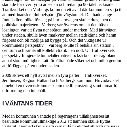
startade för över fyrtio år sedan och redan på 90-talet tecknade
Trafikverket och Varbergs kommun ett avtal där kommunen sa ja till
att medfinansiera dubbelspår i järnvägstunnel. Det hade länge
funnits flera olika förslag på hur järnvägen skulle dras, men den
politiska majoriteten i Varberg var överens om att den bästa
lösningen var att flytta ner spåren under marken. Med järnvägen
under staden, skulle även markytor mellan stadskärna och hamn
frigöras och bli möjliga att bygga på. Och det viktigaste ur
kommunens perspektiv – Varberg skulle få behålla sin station i
centrum och samla all kollektivtrafik i en nod. Ur Trafikverkets
perspektiv fungerade tunnelalternativet också bra – de såg bland
annat stora möjligheter att förbättra både säkerhet och miljö genom
att förlägga spåren under staden.
2009 skrevs ett nytt avtal mellan fyra parter – Trafik­verket,
Jernhusen, Region Halland och Varbergs kommun. Huvud­avtalet
innehöll en överenskommelse om medfinansiering samt ramar för
utformning och innehåll.
I VÄNTANS TIDER
Medan kommunen väntade på regeringens tillåtlighetsbeslut
beslutade kommunfullmäktige 2012 att hamnen skulle flyttas
västerut. Därmed skulle stadskärnan få möjlighet att fortsätta växa