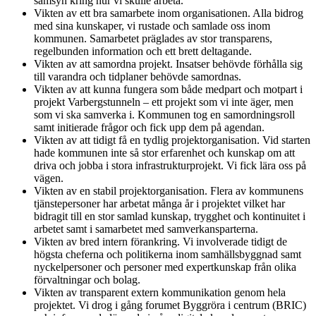
samsyn kring hur vi skulle arbeta.
Vikten av ett bra samarbete inom organisationen. Alla bidrog
med sina kunskaper, vi rustade och samlade oss inom
kommunen. Samarbetet präglades av stor transparens,
regelbunden information och ett brett deltagande.
Vikten av att samordna projekt. Insatser behövde förhålla sig
till varandra och tidplaner behövde samordnas.
Vikten av att kunna fungera som både medpart och motpart i
projekt Varbergstunneln – ett projekt som vi inte äger, men
som vi ska samverka i. Kommunen tog en samordningsroll
samt initierade frågor och fick upp dem på agendan.
Vikten av att tidigt få en tydlig projektorganisation. Vid starten
hade kommunen inte så stor erfarenhet och kunskap om att
driva och jobba i stora infrastrukturprojekt. Vi fick lära oss på
vägen.
Vikten av en stabil projektorganisation. Flera av kommunens
tjänstepersoner har arbetat många år i projektet vilket har
bidragit till en stor samlad kunskap, trygghet och kontinuitet i
arbetet samt i samarbetet med samverkansparterna.
Vikten av bred intern förankring. Vi involverade tidigt de
högsta cheferna och politikerna inom samhällsbyggnad samt
nyckelpersoner och personer med expertkunskap från olika
förvaltningar och bolag.
Vikten av transparent extern kommunikation genom hela
projektet. Vi drog i gång forumet Byggröra i centrum (BRIC)