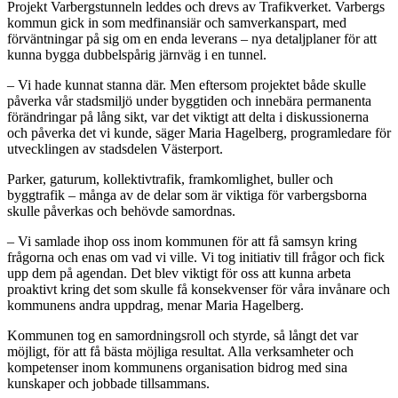
Projekt Varbergstunneln leddes och drevs av Trafikverket. Varbergs
kommun gick in som medfinansiär och samverkanspart, med
förväntningar på sig om en enda leverans – nya detaljplaner för att
kunna bygga dubbelspårig järnväg i en tunnel.
– Vi hade kunnat stanna där. Men eftersom projektet både skulle
påverka vår stadsmiljö under byggtiden och innebära permanenta
förändringar på lång sikt, var det viktigt att delta i diskussionerna
och påverka det vi kunde, säger Maria Hagelberg, programledare för
utvecklingen av stadsdelen Västerport.
Parker, gaturum, kollektivtrafik, framkomlighet, buller och
byggtrafik – många av de delar som är viktiga för varbergsborna
skulle påverkas och behövde samordnas.
– Vi samlade ihop oss inom kommunen för att få samsyn kring
frågorna och enas om vad vi ville. Vi tog initiativ till frågor och fick
upp dem på agendan. Det blev viktigt för oss att kunna arbeta
proaktivt kring det som skulle få konsekvenser för våra invånare och
kommunens andra uppdrag, menar Maria Hagelberg.
Kommunen tog en samordningsroll och styrde, så långt det var
möjligt, för att få bästa möjliga resultat. Alla verksamheter och
kompetenser inom kommunens organisation bidrog med sina
kunskaper och jobbade tillsammans.