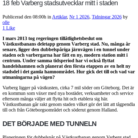
18 feb
Varberg stadsutvecklar mitt i staden
Publicerad den 08:00h
in
Artiklar
,
Nr 1 2026
,
Tidningar 2026
by
olle
1
Like
I mars 2013 tog regeringen tillåtlighetsbeslut om
Västkustbanans deletapp genom Varberg stad. Nu, många år
senare, ligger den dubbelspåriga järnvägen i en tunnel under
staden och varbergarna har fått en ny, modern station mitt i
centrum. Under samma tidsperiod har vi också flyttat
handelshamnen och planerat den första etappen av en helt ny
stadsdel i det gamla hamnområdet. Hur gick det till och vad var
utmaningarna på vägen?
Varberg ligger på västkusten, cirka 7 mil söder om Göteborg. Det är
en kommun som växer med nya bostäder, verksamheter och service
eftersom många väljer att flytta hit och etablera sig här.
Västkustbanan går rakt genom staden vilket gör det lätt att tågpendla
till och från Göteborgsområdet och söderut genom Halland.
DET BÖRJADE MED TUNNELN
Planeringen för dubbelspår på Västkustbanan genom Varberg stad