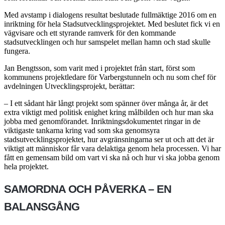
Med avstamp i dialogens resultat beslutade fullmäktige 2016 om en
inriktning för hela Stadsutvecklingsprojektet. Med beslutet fick vi en
vägvisare och ett styrande ramverk för den kommande
stadsutvecklingen och hur samspelet mellan hamn och stad skulle
fungera.
Jan Bengtsson, som varit med i projektet från start, först som
kommunens projektledare för Varbergstunneln och nu som chef för
avdelningen Utvecklingsprojekt, berättar:
– I ett sådant här långt projekt som spänner över många år, är det
extra viktigt med politisk enighet kring målbilden och hur man ska
jobba med genomförandet. Inriktningsdokumentet ringar in de
viktigaste tankarna kring vad som ska genomsyra
stadsutvecklingsprojektet, hur avgränsningarna ser ut och att det är
viktigt att människor får vara delaktiga genom hela processen. Vi har
fått en gemensam bild om vart vi ska nå och hur vi ska jobba genom
hela projektet.
SAMORDNA OCH PÅVERKA – EN
BALANSGÅNG