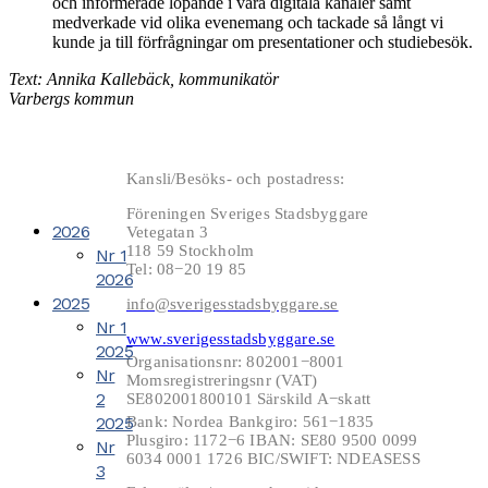
och informerade löpande i våra digitala kanaler samt
medverkade vid olika evenemang och tackade så långt vi
kunde ja till förfrågningar om presentationer och studiebesök.
Text: Annika Kallebäck, kommunikatör
Varbergs kommun
Kansli/Besöks- och postadress:
Föreningen Sveriges Stadsbyggare
2026
Vetegatan 3
118 59 Stockholm
Nr 1
Tel: 08−20 19 85
2026
2025
info@sverigesstadsbyggare.se
Nr 1
www.sverigesstadsbyggare.se
2025
Organisationsnr: 802001−8001
Nr
Momsregistreringsnr (VAT)
2
SE802001800101 Särskild A−skatt
2025
Bank: Nordea Bankgiro: 561−1835
Plusgiro: 1172−6 IBAN: SE80 9500 0099
Nr
6034 0001 1726 BIC/SWIFT: NDEASESS
3