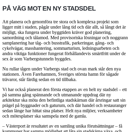
PÅ VÄG MOT EN NY STADSDEL
Att planera och genomföra tre stora och komplexa projekt som
ligger mitt i staden, pågår under lång tid och där allt, så långt det är
möjligt, ska fungera under byggtiden kräver god planering,
samordning och tålamod. Med provisoriska lösningar och noggrann
samplanering har tåg- och busstrafik, parkeringar, gång- och
cykelvägar, masshantering, sommarturism, ledningsarbeten och
andra viktiga funk­tioner fungerat förhållandevis smärtfritt under de
sex år som Varbergstunneln byggdes.
Nu rullar tågen under Varbergs stad och ovan mark står den nya
stationen. Även Farehamnen, Sveriges största hamn för sågade
trävaror, står färdig sedan en tid tillbaka.
Vi har också planerat den första etappen av en helt ny stadsdel – ett
på samma gång spännande och utmanande uppdrag där ny
arkitektur ska möta den befintliga stadskärnan där årsringar satt sin
prägel på byggnader och gaturum, och där handel och restauranger
sedan länge har hittat sina platser. Helt nya miljöer, verksamheter
och mötesplatser ska samspela med de gamla.
– Västerport är resultatet av en samling unika förutsättningar – få
kommuner har samma möjlighet att låta sin stadskärna växa, och