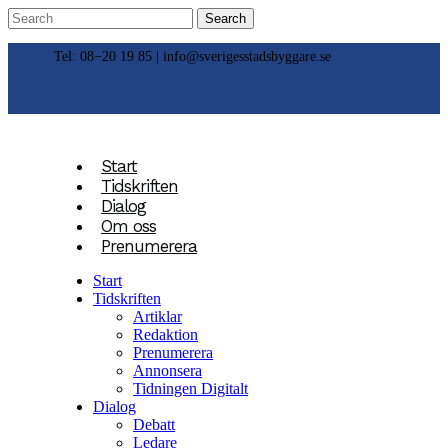
Tel: 08−20 19 85 |
info@sverigesstadsbyggare.se
Start
Tidskriften
Dialog
Om oss
Prenumerera
Start
Tidskriften
Artiklar
Redaktion
Prenumerera
Annonsera
Tidningen Digitalt
Dialog
Debatt
Ledare