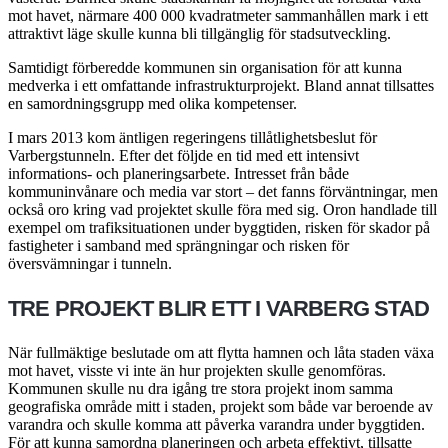
mot havet, närmare 400 000 kvadratmeter sammanhållen mark i ett
attraktivt läge skulle kunna bli tillgänglig för stadsutveckling.
Samtidigt förberedde kommunen sin organisation för att kunna
medverka i ett omfattande infrastrukturprojekt. Bland annat tillsattes
en samordningsgrupp med olika kompetenser.
I mars 2013 kom äntligen regeringens tillåtlighetsbeslut för
Varbergstunneln. Efter det följde en tid med ett intensivt
informations- och planeringsarbete. Intresset från både
kommuninvånare och media var stort – det fanns förväntningar, men
också oro kring vad projektet skulle föra med sig. Oron handlade till
exempel om trafiksituationen under byggtiden, risken för skador på
fastigheter i samband med sprängningar och risken för
översvämningar i tunneln.
TRE PROJEKT BLIR ETT I VARBERG STAD
När fullmäktige beslutade om att flytta hamnen och låta staden växa
mot havet, visste vi inte än hur projekten skulle genomföras.
Kommunen skulle nu dra igång tre stora projekt inom samma
geografiska område mitt i staden, projekt som både var beroende av
varandra och skulle komma att påverka varandra under byggtiden.
För att kunna samordna planeringen och arbeta effektivt, tillsatte