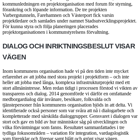
kommunledningen en projektorganisation med forum för styrning,
förankring och löpande information. De tre projekten
Varbergstunneln, Farehamnen och Västerport fick varsin
projektledare och samlades under namnet Stadsutvecklingsprojektet.
För kunna styra och följa planeringen placerades
projektorganisationen i kommunstyrelsens förvaltning.
DIALOG OCH INRIKTNINGSBESLUT VISAR
VÄGEN
Inom kommunens organisation hade vi på den tiden inte mycket
erfarenhet av att jobba med stora projekt i projektform – och inte
heller att jobba med långa, komplexa infrastrukturprojekt med ett
stort allmänintresse. Men redan tidigt i processen förstod vi vikten av
transparens och dialog. 2014 genomförde vi därför en omfattande
medborgardialog där invånare, besökare, folkvalda och
tjänstepersoner från kommunens organisation bjöds in att delta. Vi
identifierade också personer som var svåra att nå i dialogarbete och
kompletterade med särskilda dialoggrupper. Gensvaret i dialogen var
stort och gav en bild av hur människor såg på utvecklingen och
vilka förväntningar som fanns. Resultatet sammanfattades i tre
tydliga fokusområden – variation för integration, vardagslogistik
som förenklar och förenar samt blått och grönt visar vägen.