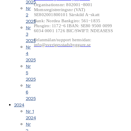
2025
Organisationsnr: 802001−8001
Nr
Momsregistreringsnr (VAT)
2
SE802001800101 Särskild A−skatt
2025
Bank: Nordea Bankgiro: 561−1835
Plusgiro: 1172−6 IBAN: SE80 9500 0099
Nr
6034 0001 1726 BIC/SWIFT: NDEASESS
3
Felanmälan/support hemsidan:
2025
info@sverigesstadsbyggare.se
Nr
4
2025
Nr
5
2025
Nr
6
2025
2024
Nr 1
2024
Nr
2