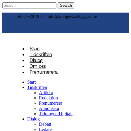
Tel: 08−20 19 85 |
info@sverigesstadsbyggare.se
Start
Tidskriften
Dialog
Om oss
Prenumerera
Start
Tidskriften
Artiklar
Redaktion
Prenumerera
Annonsera
Tidningen Digitalt
Dialog
Debatt
Ledare