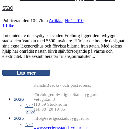
stad
Publicerad den 10:27h
in
Artiklar
,
Nr 1 2010
1
Like
I utkanten av den sydtyska staden Freiburg ligger den nybyggda
stadsdelen Vauban med 5500 invånare. Här har de boende designat
sina egna lågenergihus och förvisat bilarna från gatan. Med solens
hjälp har området nästan blivit självförsörjande på värme och
elektricitet. I tre avsnitt berättar frilansjournalisten...
Läs mer
Kansli/Besöks- och postadress:
Föreningen Sveriges Stadsbyggare
2026
Vetegatan 3
118 59 Stockholm
Nr 1
Tel: 08−20 19 85
2026
2025
info@sverigesstadsbyggare.se
Nr 1
www.sverigesstadsbyggare.se