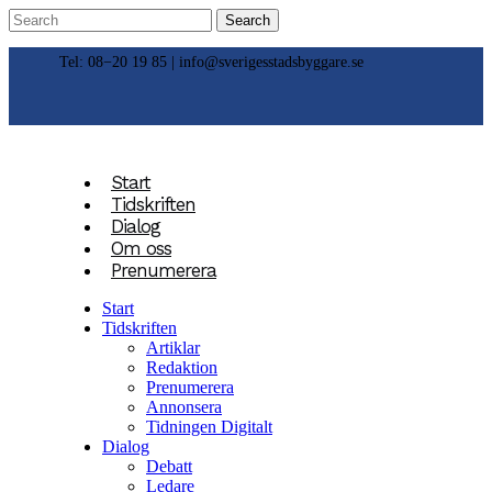
Tel: 08−20 19 85 |
info@sverigesstadsbyggare.se
Start
Tidskriften
Dialog
Om oss
Prenumerera
Start
Tidskriften
Artiklar
Redaktion
Prenumerera
Annonsera
Tidningen Digitalt
Dialog
Debatt
Ledare