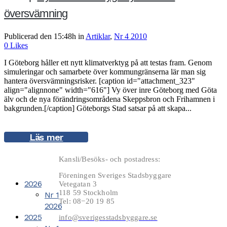
översvämning
Publicerad den 15:48h
in
Artiklar
,
Nr 4 2010
0
Likes
I Göteborg håller ett nytt klimatverktyg på att testas fram. Genom
simuleringar och samarbete över kommungränserna lär man sig
hantera översvämningsrisker. [caption id="attachment_323"
align="alignnone" width="616"] Vy över inre Göteborg med Göta
älv och de nya förändringsområdena Skeppsbron och Frihamnen i
bakgrunden.[/caption] Göteborgs Stad satsar på att skapa...
Läs mer
Kansli/Besöks- och postadress:
Föreningen Sveriges Stadsbyggare
2026
Vetegatan 3
118 59 Stockholm
Nr 1
Tel: 08−20 19 85
2026
2025
info@sverigesstadsbyggare.se