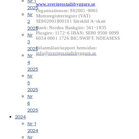
Nr 1
www.sverigesstadsbyggare.se
2025
Organisationsnr: 802001−8001
Nr
Momsregistreringsnr (VAT)
2
SE802001800101 Särskild A−skatt
2025
Bank: Nordea Bankgiro: 561−1835
Plusgiro: 1172−6 IBAN: SE80 9500 0099
Nr
6034 0001 1726 BIC/SWIFT: NDEASESS
3
Felanmälan/support hemsidan:
2025
info@sverigesstadsbyggare.se
Nr
4
2025
Nr
5
2025
Nr
6
2025
2024
Nr 1
2024
Nr