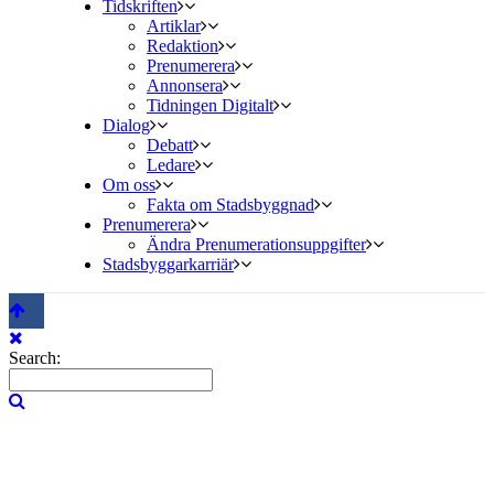
Tidskriften
Artiklar
Redaktion
Prenumerera
Annonsera
Tidningen Digitalt
Dialog
Debatt
Ledare
Om oss
Fakta om Stadsbyggnad
Prenumerera
Ändra Prenumerationsuppgifter
Stadsbyggarkarriär
Search: