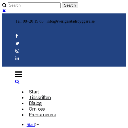
Tel: 08−20 19 85 |
info@sverigesstadsbyggare.se
Start
Tidskriften
Dialog
Om oss
Prenumerera
Start