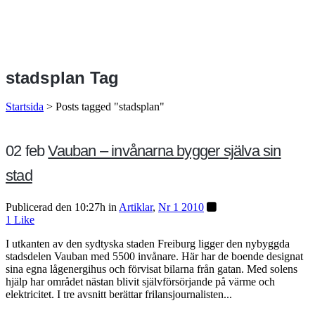
stadsplan Tag
Startsida
>
Posts tagged "stadsplan"
02 feb
Vauban – invånarna bygger själva sin
stad
Publicerad den 10:27h
in
Artiklar
,
Nr 1 2010
1
Like
I utkanten av den sydtyska staden Freiburg ligger den nybyggda
stadsdelen Vauban med 5500 invånare. Här har de boende designat
sina egna lågenergihus och förvisat bilarna från gatan. Med solens
hjälp har området nästan blivit självförsörjande på värme och
elektricitet. I tre avsnitt berättar frilansjournalisten...