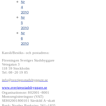
Nr
4
2010
Nr
5
2010
Nr
6
2010
Kansli/Besöks- och postadress:
Föreningen Sveriges Stadsbyggare
Vetegatan 3
118 59 Stockholm
Tel: 08−20 19 85
info@sverigesstadsbyggare.se
www.sverigesstadsbyggare.se
Organisationsnr: 802001−8001
Momsregistreringsnr (VAT)
SE802001800101 Särskild A−skatt
Bank: Nordea Bankgiro: 561−1835