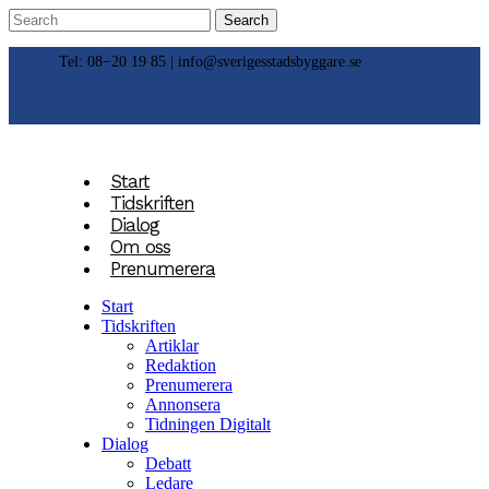
Tel: 08−20 19 85 |
info@sverigesstadsbyggare.se
Start
Tidskriften
Dialog
Om oss
Prenumerera
Start
Tidskriften
Artiklar
Redaktion
Prenumerera
Annonsera
Tidningen Digitalt
Dialog
Debatt
Ledare