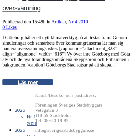
översvämning
Publicerad den 15:48h
in
Artiklar
,
Nr 4 2010
0
Likes
I Göteborg håller ett nytt klimatverktyg på att testas fram. Genom
simuleringar och samarbete över kommungränserna lär man sig
hantera översvämningsrisker. [caption id="attachment_323"
align="alignnone" width="616"] Vy över inre Göteborg med Göta
älv och de nya förändringsområdena Skeppsbron och Frihamnen i
bakgrunden.[/caption] Göteborgs Stad satsar på att skapa...
Läs mer
Kansli/Besöks- och postadress:
Föreningen Sveriges Stadsbyggare
2026
Vetegatan 3
118 59 Stockholm
Nr 1
Tel: 08−20 19 85
2026
2025
info@sverigesstadsbyggare.se