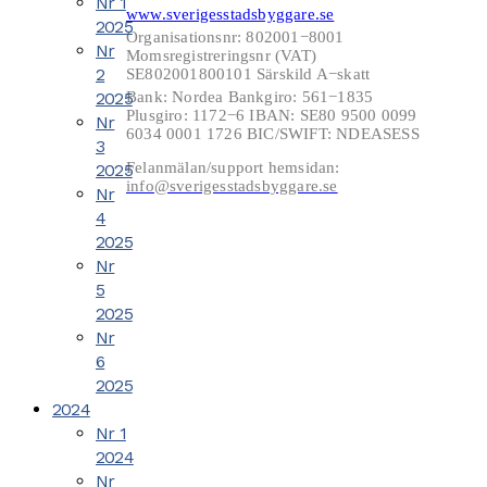
Nr 1
www.sverigesstadsbyggare.se
2025
Organisationsnr: 802001−8001
Nr
Momsregistreringsnr (VAT)
2
SE802001800101 Särskild A−skatt
2025
Bank: Nordea Bankgiro: 561−1835
Plusgiro: 1172−6 IBAN: SE80 9500 0099
Nr
6034 0001 1726 BIC/SWIFT: NDEASESS
3
Felanmälan/support hemsidan:
2025
info@sverigesstadsbyggare.se
Nr
4
2025
Nr
5
2025
Nr
6
2025
2024
Nr 1
2024
Nr