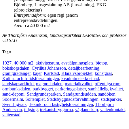
Björnberg, Ljusgestaltning AB (ljussättning), EKG
(elprojektering)
Entreprenadform:
egen regi genom
entreprenadavdelningen.
Area:
ca 40 000 m2
Av Thorbjörn Andersson, landskapsarkitekt LAR/MSA och professor
vid SLU
Tags:
1927
,
40 000 m2
,
aktivitetsrum
,
avstjälpningsplats
,
biotop
,
bokskogsdalen
,
Cyrillus Johansson
,
detaljbearbetning
,
granitgradänger
,
kajer
,
Karlstad
,
Klarälvsprojektet
,
konstgräs
,
Kultur- och fritidsförvaltningen
,
kvadratmeterkostnad
,
landskapsarkitekt
,
magnoliadalen
,
materialkvalitet
,
offentliga rum
,
ormbunksdalen
,
parkbygget
,
parkeringsplatser
,
samhällelig kvalitet
,
sand-deponi
,
Sandgrundsparken
,
Sandgrundsudden
,
sandöken
,
Södermalm
,
Soltemplet
,
Stadsbyggnadsförvaltningen
,
stadsparker
,
Sven-Ingvars
,
Teknik- och fastighetsförvaltningen
,
Thorbjörn
Andersson
,
tillgång
,
trekantsbryggorna
,
våglandskap
,
vattenkontakt
,
vattenstad