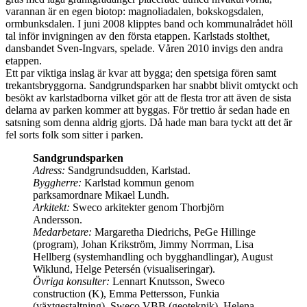
varannan är en egen biotop: magnoliadalen, bokskogsdalen,
ormbunksdalen. I juni 2008 klipptes band och kommunalrådet höll
tal inför invigningen av den första etappen. Karlstads stolthet,
dansbandet Sven-Ingvars, spelade. Våren 2010 invigs den andra
etappen.
Ett par viktiga inslag är kvar att bygga; den spetsiga fören samt
trekantsbryggorna. Sandgrundsparken har snabbt blivit omtyckt och
besökt av karlstadborna vilket gör att de flesta tror att även de sista
delarna av parken kommer att byggas. För trettio år sedan hade en
satsning som denna aldrig gjorts. Då hade man bara tyckt att det är
fel sorts folk som sitter i parken.
Sandgrundsparken
Adress:
Sandgrundsudden, Karlstad.
Byggherre:
Karlstad kommun genom
parksamordnare Mikael Lundh.
Arkitekt:
Sweco arkitekter genom Thorbjörn
Andersson.
Medarbetare:
Margaretha Diedrichs, PeGe Hillinge
(program), Johan Krikström, Jimmy Norrman, Lisa
Hellberg (systemhandling och bygghandlingar), August
Wiklund, Helge Petersén (visualiseringar).
Övriga konsulter:
Lennart Knutsson, Sweco
construction (K), Emma Pettersson, Funkia
(växtgestaltning), Sweco VBB (geoteknik), Helena