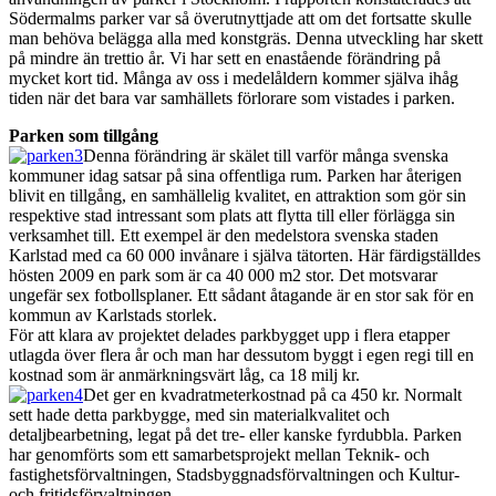
Södermalms parker var så överutnyttjade att om det fortsatte skulle
man behöva belägga alla med konstgräs. Denna utveckling har skett
på mindre än trettio år. Vi har sett en enastående förändring på
mycket kort tid. Många av oss i medelåldern kommer själva ihåg
tiden när det bara var samhällets förlorare som vistades i parken.
Parken som tillgång
Denna förändring är skälet till varför många svenska
kommuner idag satsar på sina offentliga rum. Parken har återigen
blivit en tillgång, en samhällelig kvalitet, en attraktion som gör sin
respektive stad intressant som plats att flytta till eller förlägga sin
verksamhet till. Ett exempel är den medelstora svenska staden
Karlstad med ca 60 000 invånare i själva tätorten. Här färdigställdes
hösten 2009 en park som är ca 40 000 m2 stor. Det motsvarar
ungefär sex fotbollsplaner. Ett sådant åtagande är en stor sak för en
kommun av Karlstads storlek.
För att klara av projektet delades parkbygget upp i flera etapper
utlagda över flera år och man har dessutom byggt i egen regi till en
kostnad som är anmärkningsvärt låg, ca 18 milj kr.
Det ger en kvadratmeterkostnad på ca 450 kr. Normalt
sett hade detta parkbygge, med sin materialkvalitet och
detaljbearbetning, legat på det tre- eller kanske fyrdubbla. Parken
har genomförts som ett samarbetsprojekt mellan Teknik- och
fastighetsförvaltningen, Stadsbyggnadsförvaltningen och Kultur-
och fritidsförvaltningen.