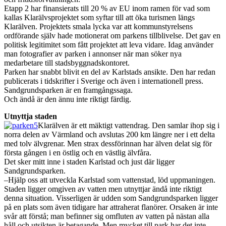
Etapp 2 har finansierats till 20 % av EU inom ramen för vad som
kallas Klarälvsprojektet som syftar till att öka turismen längs
Klarälven. Projektets smala lycka var att kommunstyrelsens
ordförande själv hade motionerat om parkens tillblivelse. Det gav en
politisk legitimitet som fått projektet att leva vidare. Idag använder
man fotografier av parken i annonser när man söker nya
medarbetare till stadsbyggnadskontoret.
Parken har snabbt blivit en del av Karlstads ansikte. Den har redan
publicerats i tidskrifter i Sverige och även i internationell press.
Sandgrundsparken är en framgångssaga.
Och ändå är den ännu inte riktigt färdig.
Utnyttja staden
Klarälven är ett mäktigt vattendrag. Den samlar ihop sig i
norra delen av Värmland och avslutas 200 km längre ner i ett delta
med tolv älvgrenar. Men strax dessförinnan har älven delat sig för
första gången i en östlig och en västlig älvfåra.
Det sker mitt inne i staden Karlstad och just där ligger
Sandgrundsparken.
–Hjälp oss att utveckla Karlstad som vattenstad, löd uppmaningen.
Staden ligger omgiven av vatten men utnyttjar ändå inte riktigt
denna situation. Visserligen är udden som Sandgrundsparken ligger
på en plats som även tidigare har attraherat flanörer. Orsaken är inte
svår att förstå; man befinner sig omfluten av vatten på nästan alla
håll och utsikten är betagande. Men mycket till park har det inte