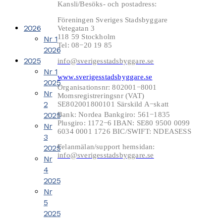
Kansli/Besöks- och postadress:
Föreningen Sveriges Stadsbyggare
2026
Vetegatan 3
118 59 Stockholm
Nr 1
Tel: 08−20 19 85
2026
2025
info@sverigesstadsbyggare.se
Nr 1
www.sverigesstadsbyggare.se
2025
Organisationsnr: 802001−8001
Nr
Momsregistreringsnr (VAT)
2
SE802001800101 Särskild A−skatt
2025
Bank: Nordea Bankgiro: 561−1835
Plusgiro: 1172−6 IBAN: SE80 9500 0099
Nr
6034 0001 1726 BIC/SWIFT: NDEASESS
3
Felanmälan/support hemsidan:
2025
info@sverigesstadsbyggare.se
Nr
4
2025
Nr
5
2025