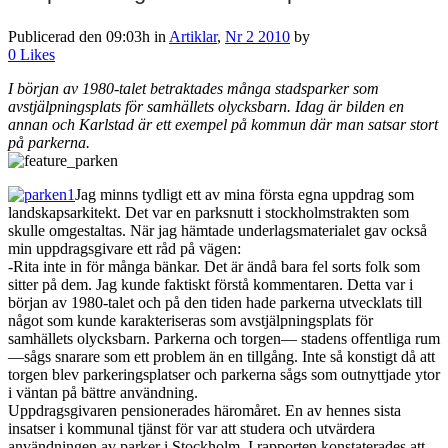
Publicerad den 09:03h
in
Artiklar
,
Nr 2 2010
by
0
Likes
I början av 1980-talet betraktades många stadsparker som
avstjälpningsplats för samhällets olycksbarn. Idag är bilden en
annan och Karlstad är ett exempel på kommun där man satsar stort
på parkerna.
Jag minns tydligt ett av mina första egna uppdrag som
landskapsarkitekt. Det var en parksnutt i stockholmstrakten som
skulle omgestaltas. När jag hämtade underlagsmaterialet gav också
min uppdragsgivare ett råd på vägen:
-Rita inte in för många bänkar. Det är ändå bara fel sorts folk som
sitter på dem. Jag kunde faktiskt förstå kommentaren. Detta var i
början av 1980-talet och på den tiden hade parkerna utvecklats till
något som kunde karakteriseras som avstjälpningsplats för
samhällets olycksbarn. Parkerna och torgen— stadens offentliga rum
—sågs snarare som ett problem än en tillgång. Inte så konstigt då att
torgen blev parkeringsplatser och parkerna sågs som outnyttjade ytor
i väntan på bättre användning.
Uppdragsgivaren pensionerades häromåret. En av hennes sista
insatser i kommunal tjänst för var att studera och utvärdera
användningen av parker i Stockholm. I rapporten konstaterades att