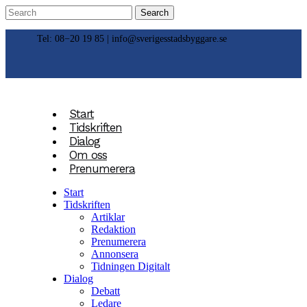
Tel: 08−20 19 85 |
info@sverigesstadsbyggare.se
Start
Tidskriften
Dialog
Om oss
Prenumerera
Start
Tidskriften
Artiklar
Redaktion
Prenumerera
Annonsera
Tidningen Digitalt
Dialog
Debatt
Ledare