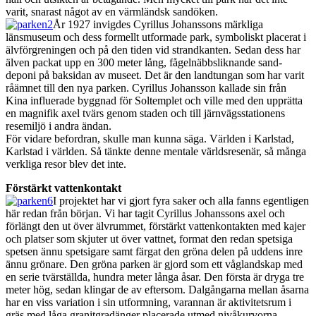
varit, snarast något av en värmländsk sandöken.
År 1927 invigdes Cyrillus Johanssons märkliga
länsmuseum och dess formellt utformade park, symboliskt placerat i
älvförgreningen och på den tiden vid strandkanten. Sedan dess har
älven packat upp en 300 meter lång, fågelnäbbsliknande sand-
deponi på baksidan av museet. Det är den landtungan som har varit
råämnet till den nya parken. Cyrillus Johansson kallade sin från
Kina influerade byggnad för Soltemplet och ville med den upprätta
en magnifik axel tvärs genom staden och till järnvägsstationens
resemiljö i andra ändan.
För vidare befordran, skulle man kunna säga. Världen i Karlstad,
Karlstad i världen. Så tänkte denne mentale världsresenär, så många
verkliga resor blev det inte.
Förstärkt vattenkontakt
I projektet har vi gjort fyra saker och alla fanns egentligen
här redan från början. Vi har tagit Cyrillus Johanssons axel och
förlängt den ut över älvrummet, förstärkt vattenkontakten med kajer
och platser som skjuter ut över vattnet, format den redan spetsiga
spetsen ännu spetsigare samt färgat den gröna delen på uddens inre
ännu grönare. Den gröna parken är gjord som ett våglandskap med
en serie tvärställda, hundra meter långa åsar. Den första är dryga tre
meter hög, sedan klingar de av eftersom. Dalgångarna mellan åsarna
har en viss variation i sin utformning, varannan är aktivitetsrum i
gräs med låga granitgradänger placerade utmed nivåkurvorna,