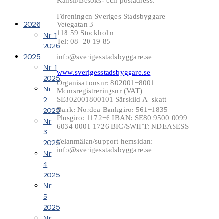
Kansli/Besöks- och postadress:
Föreningen Sveriges Stadsbyggare
2026
Vetegatan 3
118 59 Stockholm
Nr 1
Tel: 08−20 19 85
2026
2025
info@sverigesstadsbyggare.se
Nr 1
www.sverigesstadsbyggare.se
2025
Organisationsnr: 802001−8001
Nr
Momsregistreringsnr (VAT)
2
SE802001800101 Särskild A−skatt
2025
Bank: Nordea Bankgiro: 561−1835
Plusgiro: 1172−6 IBAN: SE80 9500 0099
Nr
6034 0001 1726 BIC/SWIFT: NDEASESS
3
Felanmälan/support hemsidan:
2025
info@sverigesstadsbyggare.se
Nr
4
2025
Nr
5
2025
Nr