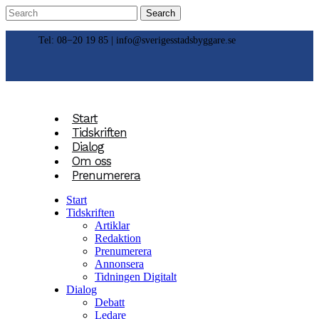
Tel: 08−20 19 85 |
info@sverigesstadsbyggare.se
Start
Tidskriften
Dialog
Om oss
Prenumerera
Start
Tidskriften
Artiklar
Redaktion
Prenumerera
Annonsera
Tidningen Digitalt
Dialog
Debatt
Ledare