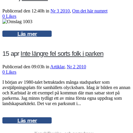
Publicerad den 12:40h
in
Nr 3 2010
,
Om det här numret
0
Likes
Läs mer
15 apr
Inte längre fel sorts folk i parken
Publicerad den 09:03h
in
Artiklar
,
Nr 2 2010
0
Likes
I början av 1980-talet betraktades många stadsparker som
avstjälpningsplats för samhällets olycksbarn. Idag är bilden en annan
och Karlstad är ett exempel på kommun där man satsar stort på
parkerna. Jag minns tydligt ett av mina första egna uppdrag som
landskapsarkitekt. Det var en parksnutt i...
Läs mer