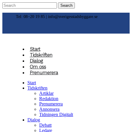
Tel: 08−20 19 85 |
info@sverigesstadsbyggare.se
Start
Tidskriften
Dialog
Om oss
Prenumerera
Start
Tidskriften
Artiklar
Redaktion
Prenumerera
Annonsera
Tidningen Digitalt
Dialog
Debatt
Ledare