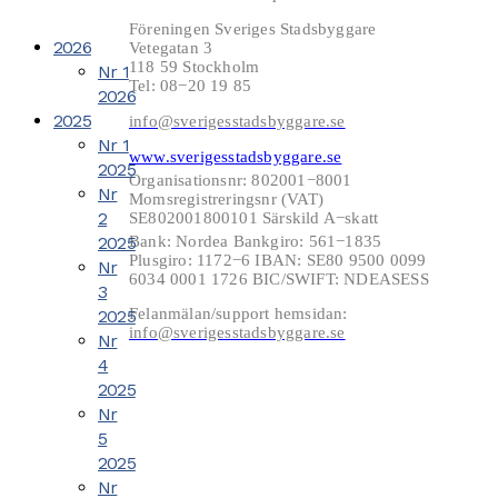
Föreningen Sveriges Stadsbyggare
2026
Vetegatan 3
118 59 Stockholm
Nr 1
Tel: 08−20 19 85
2026
2025
info@sverigesstadsbyggare.se
Nr 1
www.sverigesstadsbyggare.se
2025
Organisationsnr: 802001−8001
Nr
Momsregistreringsnr (VAT)
2
SE802001800101 Särskild A−skatt
2025
Bank: Nordea Bankgiro: 561−1835
Plusgiro: 1172−6 IBAN: SE80 9500 0099
Nr
6034 0001 1726 BIC/SWIFT: NDEASESS
3
Felanmälan/support hemsidan:
2025
info@sverigesstadsbyggare.se
Nr
4
2025
Nr
5
2025
Nr