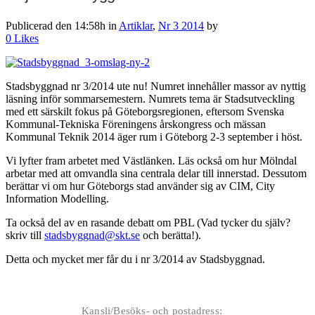
Publicerad den 14:58h
in
Artiklar
,
Nr 3 2014
by
0
Likes
Stadsbyggnad nr 3/2014 ute nu! Numret innehåller massor av nyttig
läsning inför sommarsemestern. Numrets tema är Stadsutveckling
med ett särskilt fokus på Göteborgsregionen, eftersom Svenska
Kommunal-Tekniska Föreningens årskongress och mässan
Kommunal Teknik 2014 äger rum i Göteborg 2-3 september i höst.
Vi lyfter fram arbetet med Västlänken. Läs också om hur Mölndal
arbetar med att omvandla sina centrala delar till innerstad. Dessutom
berättar vi om hur Göteborgs stad använder sig av CIM, City
Information Modelling.
Ta också del av en rasande debatt om PBL (Vad tycker du själv?
skriv till
stadsbyggnad@skt.se
och berätta!).
Detta och mycket mer får du i nr 3/2014 av Stadsbyggnad.
Kansli/Besöks- och postadress: