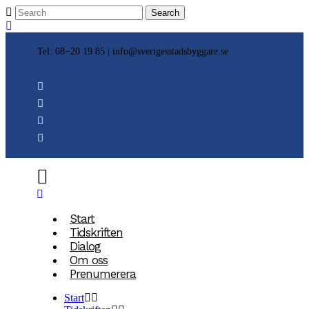
Tel: 08−20 19 85 |
info@sverigesstadsbyggare.se
Start
Tidskriften
Dialog
Om oss
Prenumerera
Start