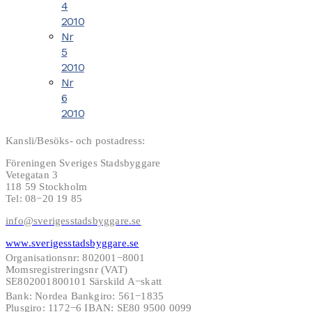
4
2010
Nr
5
2010
Nr
6
2010
Kansli/Besöks- och postadress:
Föreningen Sveriges Stadsbyggare
Vetegatan 3
118 59 Stockholm
Tel: 08−20 19 85
info@sverigesstadsbyggare.se
www.sverigesstadsbyggare.se
Organisationsnr: 802001−8001
Momsregistreringsnr (VAT)
SE802001800101 Särskild A−skatt
Bank: Nordea Bankgiro: 561−1835
Plusgiro: 1172−6 IBAN: SE80 9500 0099