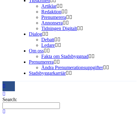
Tidskriften
Artiklar
Redaktion
Prenumerera
Annonsera
Tidningen Digitalt
Dialog
Debatt
Ledare
Om oss
Fakta om Stadsbyggnad
Prenumerera
Ändra Prenumerationsuppgifter
Stadsbyggarkarriär
Search: