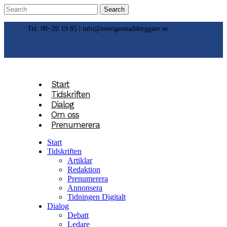
Tel: 08−20 19 85 |
info@sverigesstadsbyggare.se
Start
Tidskriften
Dialog
Om oss
Prenumerera
Start
Tidskriften
Artiklar
Redaktion
Prenumerera
Annonsera
Tidningen Digitalt
Dialog
Debatt
Ledare