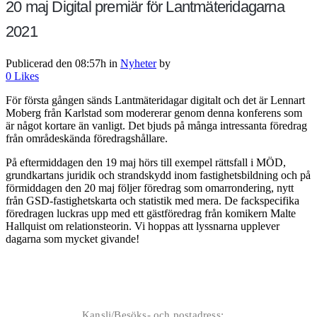
20 maj
Digital premiär för Lantmäteridagarna
2021
Publicerad den 08:57h
in
Nyheter
by
0
Likes
För första gången sänds Lantmäteridagar digitalt och det är Lennart
Moberg från Karlstad som modererar genom denna konferens som
är något kortare än vanligt. Det bjuds på många intressanta föredrag
från områdeskända föredragshållare.
På eftermiddagen den 19 maj hörs till exempel rättsfall i MÖD,
grundkartans juridik och strandskydd inom fastighetsbildning och på
förmiddagen den 20 maj följer föredrag som omarrondering, nytt
från GSD-fastighetskarta och statistik med mera. De fackspecifika
föredragen luckras upp med ett gästföredrag från komikern Malte
Hallquist om relationsteorin. Vi hoppas att lyssnarna upplever
dagarna som mycket givande!
Kansli/Besöks- och postadress: