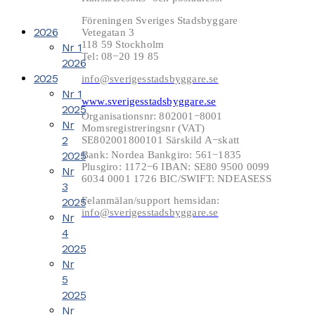
Föreningen Sveriges Stadsbyggare
2026
Vetegatan 3
118 59 Stockholm
Nr 1
Tel: 08−20 19 85
2026
2025
info@sverigesstadsbyggare.se
Nr 1
www.sverigesstadsbyggare.se
2025
Organisationsnr: 802001−8001
Nr
Momsregistreringsnr (VAT)
2
SE802001800101 Särskild A−skatt
2025
Bank: Nordea Bankgiro: 561−1835
Plusgiro: 1172−6 IBAN: SE80 9500 0099
Nr
6034 0001 1726 BIC/SWIFT: NDEASESS
3
Felanmälan/support hemsidan:
2025
info@sverigesstadsbyggare.se
Nr
4
2025
Nr
5
2025
Nr