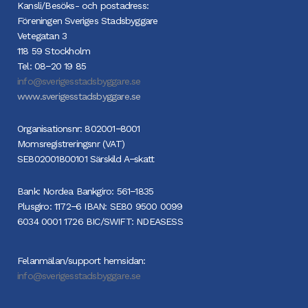
Kansli/Besöks- och postadress:
Föreningen Sveriges Stadsbyggare
Vetegatan 3
118 59 Stockholm
Tel: 08−20 19 85
info@sverigesstadsbyggare.se
www.sverigesstadsbyggare.se
Organisationsnr: 802001−8001
Momsregistreringsnr (VAT)
SE802001800101 Särskild A−skatt
Bank: Nordea Bankgiro: 561−1835
Plusgiro: 1172−6 IBAN: SE80 9500 0099
6034 0001 1726 BIC/SWIFT: NDEASESS
Felanmälan/support hemsidan:
info@sverigesstadsbyggare.se