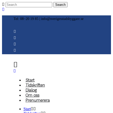
Tel: 08−20 19 85 |
info@sverigesstadsbyggare.se
Start
Tidskriften
Dialog
Om oss
Prenumerera
Start