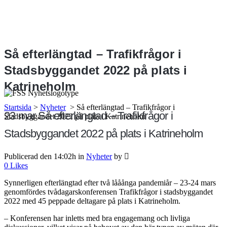
Så efterlängtad – Trafikfrågor i
Stadsbyggandet 2022 på plats i
Katrineholm
Startsida
>
Nyheter
>
Så efterlängtad – Trafikfrågor i
23 mar
Så efterlängtad – Trafikfrågor i
Stadsbyggandet 2022 på plats i Katrineholm
Stadsbyggandet 2022 på plats i Katrineholm
Publicerad den 14:02h
in
Nyheter
by
0
Likes
Synnerligen efterlängtad efter två lååånga pandemiår – 23-24 mars
genomfördes tvådagarskonferensen Trafikfrågor i stadsbyggandet
2022 med 45 peppade deltagare på plats i Katrineholm.
– Konferensen har inletts med bra engagemang och livliga