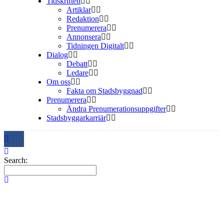
Tidskriften
Artiklar
Redaktion
Prenumerera
Annonsera
Tidningen Digitalt
Dialog
Debatt
Ledare
Om oss
Fakta om Stadsbyggnad
Prenumerera
Ändra Prenumerationsuppgifter
Stadsbyggarkarriär
Search: