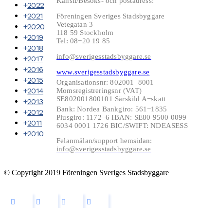
Kansli/Besöks- och postadress:
2022
2021
Föreningen Sveriges Stadsbyggare
Vetegatan 3
2020
118 59 Stockholm
2019
Tel: 08−20 19 85
2018
info@sverigesstadsbyggare.se
2017
2016
www.sverigesstadsbyggare.se
2015
Organisationsnr: 802001−8001
2014
Momsregistreringsnr (VAT)
SE802001800101 Särskild A−skatt
2013
Bank: Nordea Bankgiro: 561−1835
2012
Plusgiro: 1172−6 IBAN: SE80 9500 0099
2011
6034 0001 1726 BIC/SWIFT: NDEASESS
2010
Felanmälan/support hemsidan:
info@sverigesstadsbyggare.se
© Copyright 2019 Föreningen Sveriges Stadsbyggare