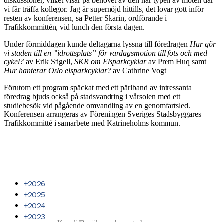
diskussioner, vilket visar på behovet av den här typen av möten där
vi får träffa kollegor. Jag är supernöjd hittills, det lovar gott inför
resten av konferensen, sa Petter Skarin, ordförande i
Trafikkommittén, vid lunch den första dagen.
Under förmiddagen kunde deltagarna lyssna till föredragen
Hur gör
vi staden till en ”idrottsplats” för vardagsmotion till fots och med
cykel?
av Erik Stigell,
SKR om Elsparkcyklar
av Prem Huq samt
Hur hanterar Oslo elsparkcyklar?
av Cathrine Vogt.
Förutom ett program späckat med ett pärlband av intressanta
föredrag bjuds också på stadsvandring i vårsolen med ett
studiebesök vid pågående omvandling av en genomfartsled.
Konferensen arrangeras av Föreningen Sveriges Stadsbyggares
Trafikkommitté i samarbete med Katrineholms kommun.
2026
2025
2024
2023