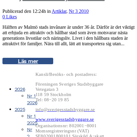
Publicerad den 12:24h
in
Artiklar
,
Nr 3 2010
0
Likes
Hälften av Malmö stads invånare är under 36 år. Därför är det viktigt
att erbjuda en attraktiv och hållbar stad som även motsvarar nästa
generations livsstilar och näringsliv. Livet i den hållbara staden är
attraktivt för familjer. Nära till allt, lätt att transportera sig utan...
Läs mer
Kansli/Besöks- och postadress:
Föreningen Sveriges Stadsbyggare
2026
Vetegatan 3
118 59 Stockholm
Nr 1
Tel: 08−20 19 85
2026
2025
info@sverigesstadsbyggare.se
Nr 1
www.sverigesstadsbyggare.se
2025
Organisationsnr: 802001−8001
Nr
Momsregistreringsnr (VAT)
2
SE802001800101 Särskild A−skatt