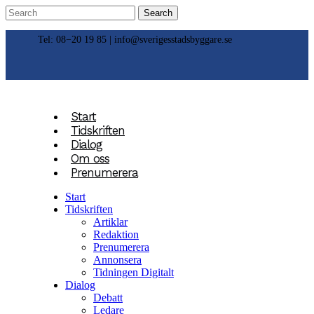
Tel: 08−20 19 85 |
info@sverigesstadsbyggare.se
Start
Tidskriften
Dialog
Om oss
Prenumerera
Start
Tidskriften
Artiklar
Redaktion
Prenumerera
Annonsera
Tidningen Digitalt
Dialog
Debatt
Ledare