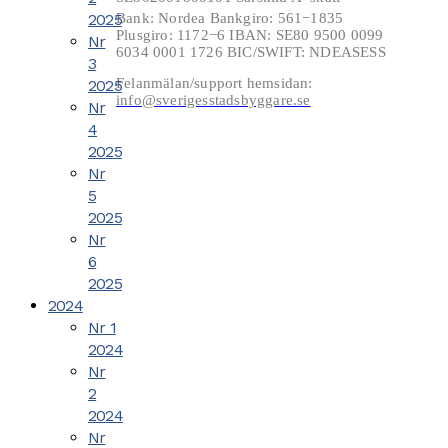
2025
Bank: Nordea Bankgiro: 561−1835
Plusgiro: 1172−6 IBAN: SE80 9500 0099
Nr
6034 0001 1726 BIC/SWIFT: NDEASESS
3
Felanmälan/support hemsidan:
2025
info@sverigesstadsbyggare.se
Nr
4
2025
Nr
5
2025
Nr
6
2025
2024
Nr 1
2024
Nr
2
2024
Nr