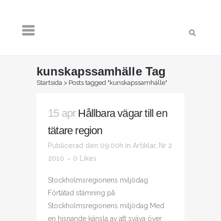
kunskapssamhälle Tag
Startsida
>
Posts tagged "kunskapssamhälle"
15 apr
Hållbara vägar till en
tätare region
Publicerad den 09:00h
in
Artiklar
,
Nr 2
2010
0
Likes
Stockholmsregionens miljödag
Förtätad stämning på
Stockholmsregionens miljödag Med
en hisnande känsla av att sväva över