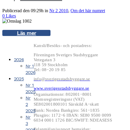
Publicerad den 09:29h
in
Nr 2 2010
,
Om det här numret
0
Likes
Läs mer
Kansli/Besöks- och postadress:
Föreningen Sveriges Stadsbyggare
2026
Vetegatan 3
118 59 Stockholm
Nr 1
Tel: 08−20 19 85
2026
2025
info@sverigesstadsbyggare.se
Nr 1
www.sverigesstadsbyggare.se
2025
Organisationsnr: 802001−8001
Nr
Momsregistreringsnr (VAT)
2
SE802001800101 Särskild A−skatt
2025
Bank: Nordea Bankgiro: 561−1835
Plusgiro: 1172−6 IBAN: SE80 9500 0099
Nr
6034 0001 1726 BIC/SWIFT: NDEASESS
3
Felanmälan/support hemsidan:
2025