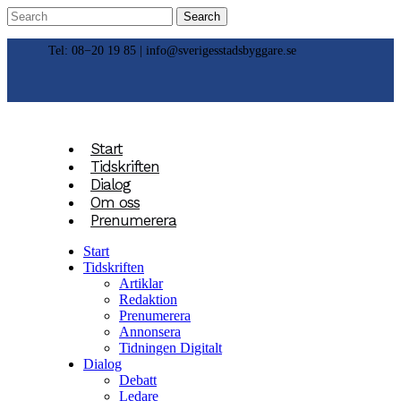
Tel: 08−20 19 85 |
info@sverigesstadsbyggare.se
Start
Tidskriften
Dialog
Om oss
Prenumerera
Start
Tidskriften
Artiklar
Redaktion
Prenumerera
Annonsera
Tidningen Digitalt
Dialog
Debatt
Ledare