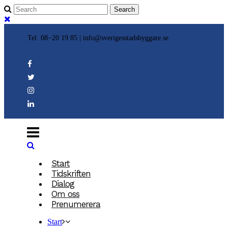
Tel: 08−20 19 85 |
info@sverigesstadsbyggare.se
Start
Tidskriften
Dialog
Om oss
Prenumerera
Start