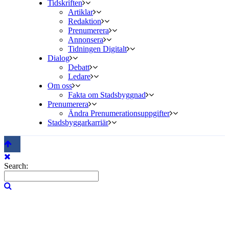
Tidskriften
Artiklar
Redaktion
Prenumerera
Annonsera
Tidningen Digitalt
Dialog
Debatt
Ledare
Om oss
Fakta om Stadsbyggnad
Prenumerera
Ändra Prenumerationsuppgifter
Stadsbyggarkarriär
Search: