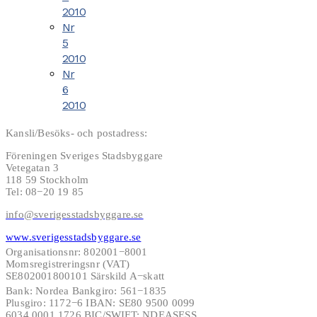
2010
Nr
5
2010
Nr
6
2010
Kansli/Besöks- och postadress:
Föreningen Sveriges Stadsbyggare
Vetegatan 3
118 59 Stockholm
Tel: 08−20 19 85
info@sverigesstadsbyggare.se
www.sverigesstadsbyggare.se
Organisationsnr: 802001−8001
Momsregistreringsnr (VAT)
SE802001800101 Särskild A−skatt
Bank: Nordea Bankgiro: 561−1835
Plusgiro: 1172−6 IBAN: SE80 9500 0099
6034 0001 1726 BIC/SWIFT: NDEASESS