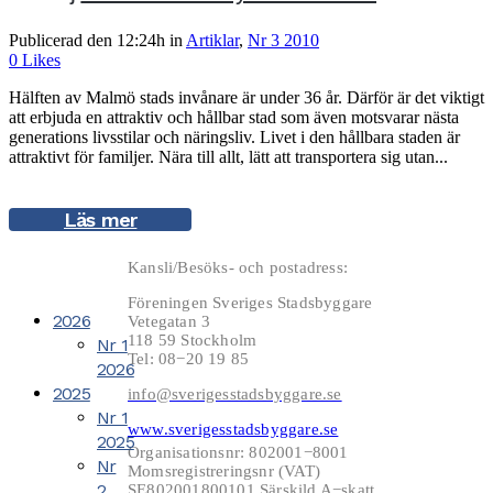
Publicerad den 12:24h
in
Artiklar
,
Nr 3 2010
0
Likes
Hälften av Malmö stads invånare är under 36 år. Därför är det viktigt
att erbjuda en attraktiv och hållbar stad som även motsvarar nästa
generations livsstilar och näringsliv. Livet i den hållbara staden är
attraktivt för familjer. Nära till allt, lätt att transportera sig utan...
Läs mer
Kansli/Besöks- och postadress:
Föreningen Sveriges Stadsbyggare
2026
Vetegatan 3
118 59 Stockholm
Nr 1
Tel: 08−20 19 85
2026
2025
info@sverigesstadsbyggare.se
Nr 1
www.sverigesstadsbyggare.se
2025
Organisationsnr: 802001−8001
Nr
Momsregistreringsnr (VAT)
2
SE802001800101 Särskild A−skatt