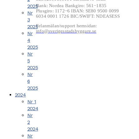
2025
Bank: Nordea Bankgiro: 561−1835
Plusgiro: 1172−6 IBAN: SE80 9500 0099
Nr
6034 0001 1726 BIC/SWIFT: NDEASESS
3
Felanmälan/support hemsidan:
2025
info@sverigesstadsbyggare.se
Nr
4
2025
Nr
5
2025
Nr
6
2025
2024
Nr 1
2024
Nr
2
2024
Nr