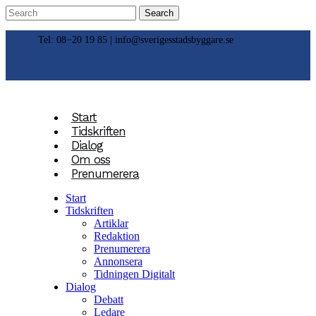
Tel: 08−20 19 85 |
info@sverigesstadsbyggare.se
Start
Tidskriften
Dialog
Om oss
Prenumerera
Start
Tidskriften
Artiklar
Redaktion
Prenumerera
Annonsera
Tidningen Digitalt
Dialog
Debatt
Ledare