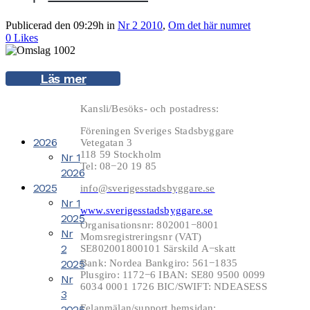
Publicerad den 09:29h
in
Nr 2 2010
,
Om det här numret
0
Likes
Läs mer
Kansli/Besöks- och postadress:
Föreningen Sveriges Stadsbyggare
2026
Vetegatan 3
118 59 Stockholm
Nr 1
Tel: 08−20 19 85
2026
2025
info@sverigesstadsbyggare.se
Nr 1
www.sverigesstadsbyggare.se
2025
Organisationsnr: 802001−8001
Nr
Momsregistreringsnr (VAT)
2
SE802001800101 Särskild A−skatt
2025
Bank: Nordea Bankgiro: 561−1835
Plusgiro: 1172−6 IBAN: SE80 9500 0099
Nr
6034 0001 1726 BIC/SWIFT: NDEASESS
3
Felanmälan/support hemsidan:
2025