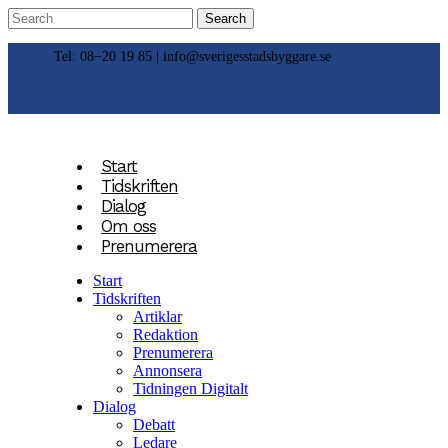
Tel: 08−20 19 85 |
info@sverigesstadsbyggare.se
Start
Tidskriften
Dialog
Om oss
Prenumerera
Start
Tidskriften
Artiklar
Redaktion
Prenumerera
Annonsera
Tidningen Digitalt
Dialog
Debatt
Ledare