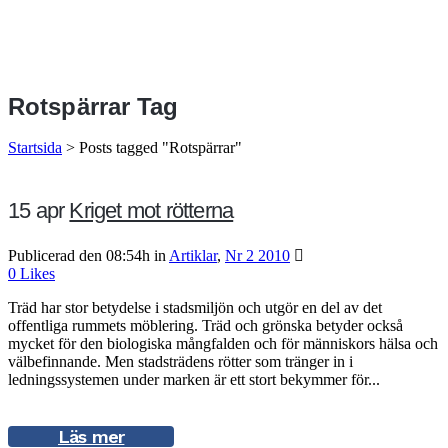
Rotspärrar Tag
Startsida
>
Posts tagged "Rotspärrar"
15 apr
Kriget mot rötterna
Publicerad den 08:54h
in
Artiklar
,
Nr 2 2010
0
Likes
Träd har stor betydelse i stadsmiljön och utgör en del av det
offentliga rummets möblering. Träd och grönska betyder också
mycket för den biologiska mångfalden och för människors hälsa och
välbefinnande. Men stadsträdens rötter som tränger in i
ledningssystemen under marken är ett stort bekymmer för...
Läs mer