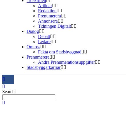
Tidskriften
Artiklar
Redaktion
Prenumerera
Annonsera
Tidningen Digitalt
Dialog
Debatt
Ledare
Om oss
Fakta om Stadsbyggnad
Prenumerera
Ändra Prenumerationsuppgifter
Stadsbyggarkarriär
Search: