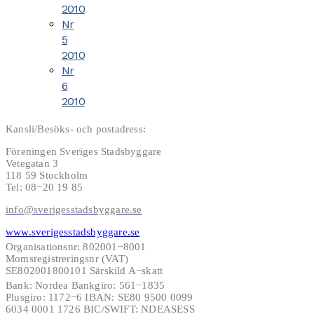
2010
Nr
5
2010
Nr
6
2010
Kansli/Besöks- och postadress:
Föreningen Sveriges Stadsbyggare
Vetegatan 3
118 59 Stockholm
Tel: 08−20 19 85
info@sverigesstadsbyggare.se
www.sverigesstadsbyggare.se
Organisationsnr: 802001−8001
Momsregistreringsnr (VAT)
SE802001800101 Särskild A−skatt
Bank: Nordea Bankgiro: 561−1835
Plusgiro: 1172−6 IBAN: SE80 9500 0099
6034 0001 1726 BIC/SWIFT: NDEASESS