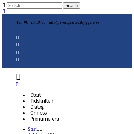
Tel: 08−20 19 85 |
info@sverigesstadsbyggare.se
Start
Tidskriften
Dialog
Om oss
Prenumerera
Start