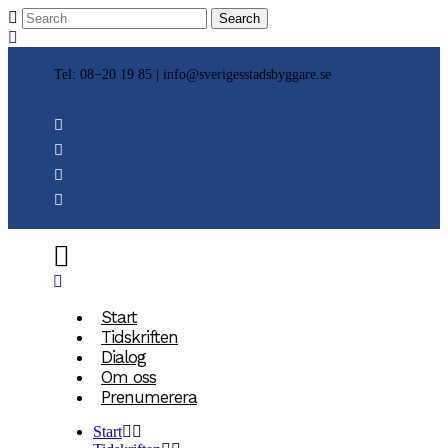
Tel: 08−20 19 85 |
info@sverigesstadsbyggare.se
Start
Tidskriften
Dialog
Om oss
Prenumerera
Start