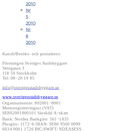
2010
Nr
5
2010
Nr
6
2010
Kansli/Besöks- och postadress:
Föreningen Sveriges Stadsbyggare
Vetegatan 3
118 59 Stockholm
Tel: 08−20 19 85
info@sverigesstadsbyggare.se
www.sverigesstadsbyggare.se
Organisationsnr: 802001−8001
Momsregistreringsnr (VAT)
SE802001800101 Särskild A−skatt
Bank: Nordea Bankgiro: 561−1835
Plusgiro: 1172−6 IBAN: SE80 9500 0099
6034 0001 1726 BIC/SWIFT: NDEASESS