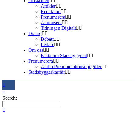
Tidskriften
Artiklar
Redaktion
Prenumerera
Annonsera
Tidningen Digitalt
Dialog
Debatt
Ledare
Om oss
Fakta om Stadsbyggnad
Prenumerera
Ändra Prenumerationsuppgifter
Stadsbyggarkarriär
Search: