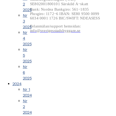
2
SE802001800101 Särskild A−skatt
2025
Bank: Nordea Bankgiro: 561−1835
Plusgiro: 1172−6 IBAN: SE80 9500 0099
Nr
6034 0001 1726 BIC/SWIFT: NDEASESS
3
Felanmälan/support hemsidan:
2025
info@sverigesstadsbyggare.se
Nr
4
2025
Nr
5
2025
Nr
6
2025
2024
Nr 1
2024
Nr
2
2024