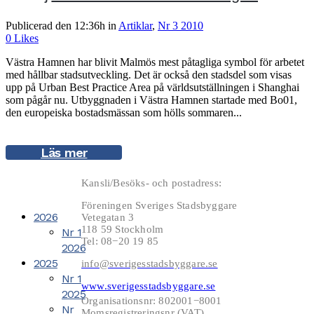
Publicerad den 12:36h
in
Artiklar
,
Nr 3 2010
0
Likes
Västra Hamnen har blivit Malmös mest påtagliga symbol för arbetet
med hållbar stadsutveckling. Det är också den stadsdel som visas
upp på Urban Best Practice Area på världsutställningen i Shanghai
som pågår nu. Utbyggnaden i Västra Hamnen startade med Bo01,
den europeiska bostadsmässan som hölls sommaren...
Läs mer
Kansli/Besöks- och postadress:
Föreningen Sveriges Stadsbyggare
2026
Vetegatan 3
118 59 Stockholm
Nr 1
Tel: 08−20 19 85
2026
2025
info@sverigesstadsbyggare.se
Nr 1
www.sverigesstadsbyggare.se
2025
Organisationsnr: 802001−8001
Nr
Momsregistreringsnr (VAT)