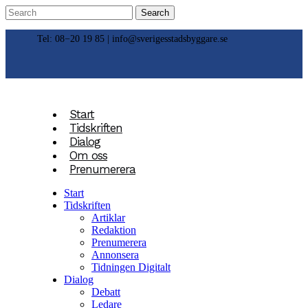
Tel: 08−20 19 85 |
info@sverigesstadsbyggare.se
Start
Tidskriften
Dialog
Om oss
Prenumerera
Start
Tidskriften
Artiklar
Redaktion
Prenumerera
Annonsera
Tidningen Digitalt
Dialog
Debatt
Ledare