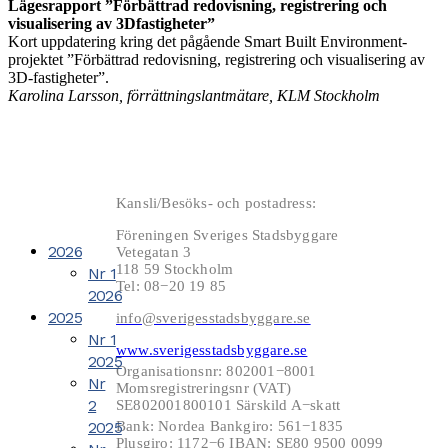
Lägesrapport ”Förbättrad redovisning, registrering och
visualisering av 3Dfastigheter”
Kort uppdatering kring det pågående Smart Built Environment-
projektet ”Förbättrad redovisning, registrering och visualisering av
3D-fastigheter”.
Karolina Larsson, förrättningslantmätare, KLM Stockholm
Kansli/Besöks- och postadress:
Föreningen Sveriges Stadsbyggare
2026
Vetegatan 3
118 59 Stockholm
Nr 1
Tel: 08−20 19 85
2026
2025
info@sverigesstadsbyggare.se
Nr 1
www.sverigesstadsbyggare.se
2025
Organisationsnr: 802001−8001
Nr
Momsregistreringsnr (VAT)
2
SE802001800101 Särskild A−skatt
2025
Bank: Nordea Bankgiro: 561−1835
Plusgiro: 1172−6 IBAN: SE80 9500 0099