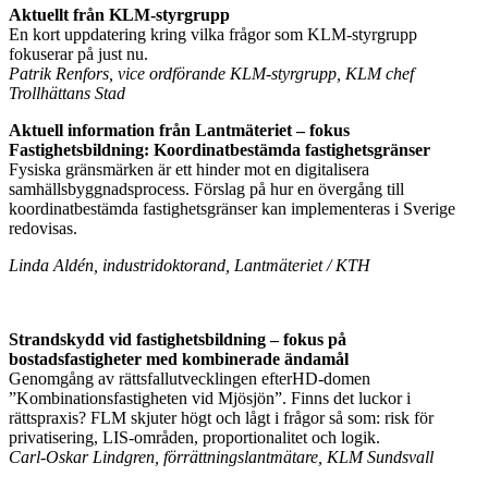
Aktuellt från KLM-styrgrupp
En kort uppdatering kring vilka frågor som KLM-styrgrupp
fokuserar på just nu.
Patrik Renfors, vice ordförande KLM-styrgrupp, KLM chef
Trollhättans Stad
Aktuell information från Lantmäteriet – fokus
Fastighetsbildning: Koordinatbestämda fastighetsgränser
Fysiska gränsmärken är ett hinder mot en digitalisera
samhällsbyggnadsprocess. Förslag på hur en övergång till
koordinatbestämda fastighetsgränser kan implementeras i Sverige
redovisas.
Linda Aldén, industridoktorand, Lantmäteriet / KTH
Strandskydd vid fastighetsbildning – fokus på
bostadsfastigheter med kombinerade ändamål
Genomgång av rättsfallutvecklingen efterHD-domen
”Kombinationsfastigheten vid Mjösjön”. Finns det luckor i
rättspraxis? FLM skjuter högt och lågt i frågor så som: risk för
privatisering, LIS-områden, proportionalitet och logik.
Carl-Oskar Lindgren, förrättningslantmätare, KLM Sundsvall