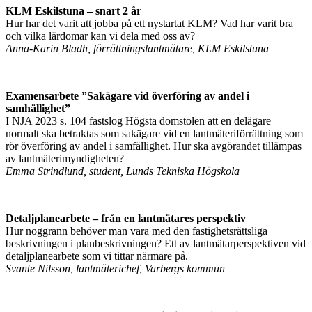
KLM Eskilstuna – snart 2 år
Hur har det varit att jobba på ett nystartat KLM? Vad har varit bra
och vilka lärdomar kan vi dela med oss av?
Anna-Karin Bladh, förrättningslantmätare, KLM Eskilstuna
Examensarbete ”Sakägare vid överföring av andel i
samhällighet”
I NJA 2023 s. 104 fastslog Högsta domstolen att en delägare
normalt ska betraktas som sakägare vid en lantmäteriförrättning som
rör överföring av andel i samfällighet. Hur ska avgörandet tillämpas
av lantmäterimyndigheten?
Emma Strindlund, student, Lunds Tekniska Högskola
Detaljplanearbete – från en lantmätares perspektiv
Hur noggrann behöver man vara med den fastighetsrättsliga
beskrivningen i planbeskrivningen? Ett av lantmätarperspektiven vid
detaljplanearbete som vi tittar närmare på.
Svante Nilsson, lantmäterichef, Varbergs kommun