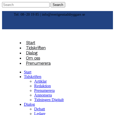
Tel: 08−20 19 85 |
info@sverigesstadsbyggare.se
Start
Tidskriften
Dialog
Om oss
Prenumerera
Start
Tidskriften
Artiklar
Redaktion
Prenumerera
Annonsera
Tidningen Digitalt
Dialog
Debatt
Ledare