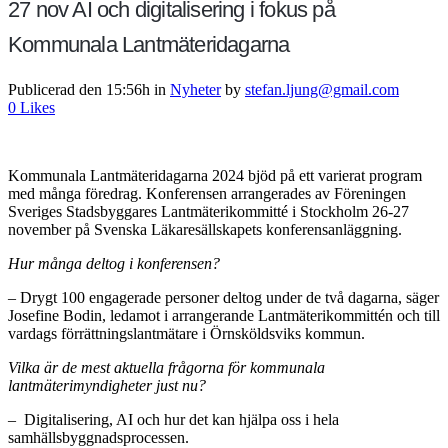
27 nov
AI och digitalisering i fokus på
Kommunala Lantmäteridagarna
Publicerad den 15:56h
in
Nyheter
by
stefan.ljung@gmail.com
0
Likes
Kommunala Lantmäteridagarna 2024 bjöd på ett varierat program
med många föredrag. Konferensen arrangerades av Föreningen
Sveriges Stadsbyggares Lantmäterikommitté i Stockholm 26-27
november på Svenska Läkaresällskapets konferensanläggning.
Hur många deltog i konferensen?
– Drygt 100 engagerade personer deltog under de två dagarna, säger
Josefine Bodin, ledamot i arrangerande Lantmäterikommittén och till
vardags förrättningslantmätare i Örnsköldsviks kommun.
Vilka är de mest aktuella frågorna för kommunala
lantmäterimyndigheter just nu?
– Digitalisering, AI och hur det kan hjälpa oss i hela
samhällsbyggnadsprocessen.