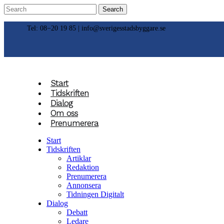
Tel: 08−20 19 85 |
info@sverigesstadsbyggare.se
Start
Tidskriften
Dialog
Om oss
Prenumerera
Start
Tidskriften
Artiklar
Redaktion
Prenumerera
Annonsera
Tidningen Digitalt
Dialog
Debatt
Ledare