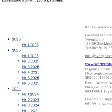
Linnainmaa tramway project
, Finland.
Kansli/Besöks- o
Föreningen Sver
2026
Vetegatan 3
118 59 Stockho
Nr 1 2026
Tel: 08−20 19 8
2025
Nr 1 2025
info@sverigesst
Nr 2 2025
www.sverigessta
Nr 3 2025
Organisationsnr
Nr 4 2025
Momsregistrerin
Nr 5 2025
SE802001800101
Nr 6 2025
Bank: Nordea B
Plusgiro: 1172
2024
6034 0001 172
Nr 1 2024
Felanmälan/supp
Nr 2 2024
info@sverigesst
Nr 3 2024
Nr 4 2024