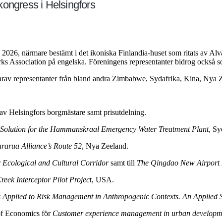
ongress i Helsingfors
026, närmare bestämt i det ikoniska Finlandia-huset som ritats av Alva
ks Association på engelska. Föreningens representanter bidrog också s
arav representanter från bland andra Zimbabwe, Sydafrika, Kina, Nya Z
 av Helsingfors borgmästare samt prisutdelning.
Solution for the Hammanskraal Emergency Water Treatment Plant
, Sy
ararua Alliance’s Route 52
, Nya Zeeland.
 Ecological and Cultural Corridor
samt till
The Qingdao New Airport 
eek Interceptor Pilot Projec
t, USA.
ns Applied to Risk Management in Anthropogenic Contexts. An Applied 
 of Economics för
Customer experience management in urban developmen