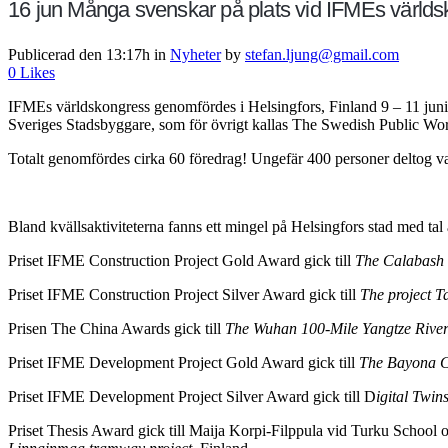
16 jun
Många svenskar på plats vid IFMEs världsk
Publicerad den 13:17h
in
Nyheter
by
stefan.ljung@gmail.com
0
Likes
IFMEs världskongress genomfördes i Helsingfors, Finland 9 – 11 juni 2
Sveriges Stadsbyggare, som för övrigt kallas The Swedish Public Wor
Totalt genomfördes cirka 60 föredrag! Ungefär 400 personer deltog v
Bland kvällsaktiviteterna fanns ett mingel på Helsingfors stad med tal
Priset IFME Construction Project Gold Award gick till
The Calabash 
Priset IFME Construction Project Silver Award gick till
The project T
Prisen The China Awards gick till
The Wuhan 100-Mile Yangtze River
Priset IFME Development Project Gold Award gick till
The Bayona Cr
Priset IFME Development Project Silver Award gick till D
igital Twi
Priset Thesis Award gick till Maija Korpi-Filppula vid Turku School