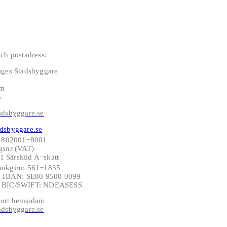
ch postadress:
iges Stadsbyggare
lm
5
adsbyggare.se
dsbyggare.se
: 802001−8001
gsnr (VAT)
 Särskild A−skatt
ankgiro: 561−1835
−6 IBAN: SE80 9500 0099
6 BIC/SWIFT: NDEASESS
ort hemsidan:
adsbyggare.se