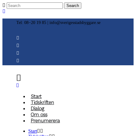
Tel: 08−20 19 85 |
info@sverigesstadsbyggare.se
Start
Tidskriften
Dialog
Om oss
Prenumerera
Start