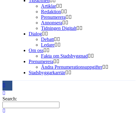
Tidskriften
Artiklar
Redaktion
Prenumerera
Annonsera
Tidningen Digitalt
Dialog
Debatt
Ledare
Om oss
Fakta om Stadsbyggnad
Prenumerera
Ändra Prenumerationsuppgifter
Stadsbyggarkarriär
Search: