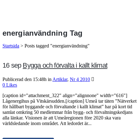
energianvändning Tag
Startsida
>
Posts tagged "energianvändning"
16 sep
Bygga och förvalta i kallt klimat
Publicerad den 15:48h
in
Artiklar
,
Nr 4 2010
0
Likes
[caption id="attachment_322" align="alignnone" width="616"]
Lågenergihus på Vitskärsudden.[/caption] Umeå tar täten ”Nätverket
för hållbart byggande och förvaltande i kallt klimat” har på kort tid
samlat omkring 50 medlemmar från bygg- och förvaltningskedjans
alla länkar. Visionen är att Umeåregionen före 2020 ska vara
världsledande inom området. Att ledordet är...