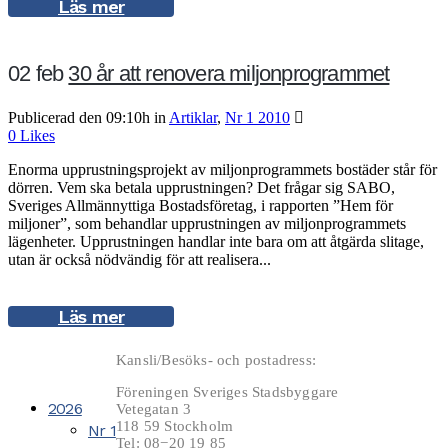
Läs mer
02 feb
30 år att renovera miljonprogrammet
Publicerad den 09:10h
in
Artiklar
,
Nr 1 2010
0
Likes
Enorma upprustningsprojekt av miljonprogrammets bostäder står för
dörren. Vem ska betala upprustningen? Det frågar sig SABO,
Sveriges Allmännyttiga Bostadsföretag, i rapporten ”Hem för
miljoner”, som behandlar upprustningen av miljonprogrammets
lägenheter. Upprustningen handlar inte bara om att åtgärda slitage,
utan är också nödvändig för att realisera...
Läs mer
Kansli/Besöks- och postadress:
Föreningen Sveriges Stadsbyggare
2026
Vetegatan 3
118 59 Stockholm
Nr 1
Tel: 08−20 19 85