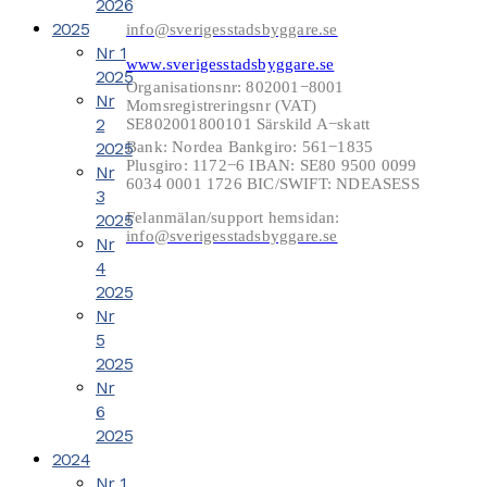
2026
2025
info@sverigesstadsbyggare.se
Nr 1
www.sverigesstadsbyggare.se
2025
Organisationsnr: 802001−8001
Nr
Momsregistreringsnr (VAT)
2
SE802001800101 Särskild A−skatt
2025
Bank: Nordea Bankgiro: 561−1835
Plusgiro: 1172−6 IBAN: SE80 9500 0099
Nr
6034 0001 1726 BIC/SWIFT: NDEASESS
3
Felanmälan/support hemsidan:
2025
info@sverigesstadsbyggare.se
Nr
4
2025
Nr
5
2025
Nr
6
2025
2024
Nr 1