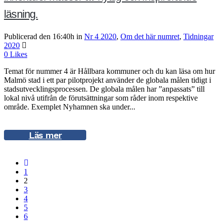
läsning.
Publicerad den 16:40h
in
Nr 4 2020
,
Om det här numret
,
Tidningar
2020
0
Likes
Temat för nummer 4 är Hållbara kommuner och du kan läsa om hur
Malmö stad i ett par pilotprojekt använder de globala målen tidigt i
stadsutvecklingsprocessen. De globala målen har ”anpassats” till
lokal nivå utifrån de förutsättningar som råder inom respektive
område. Exemplet Nyhamnen ska under...
Läs mer
1
2
3
4
5
6