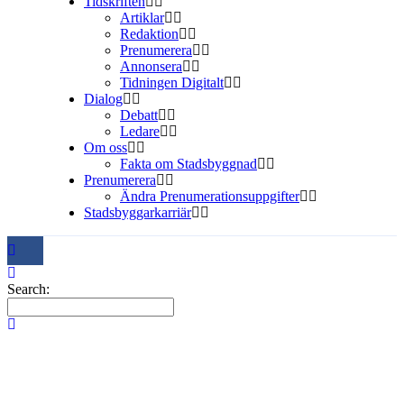
Tidskriften
Artiklar
Redaktion
Prenumerera
Annonsera
Tidningen Digitalt
Dialog
Debatt
Ledare
Om oss
Fakta om Stadsbyggnad
Prenumerera
Ändra Prenumerationsuppgifter
Stadsbyggarkarriär
Search: