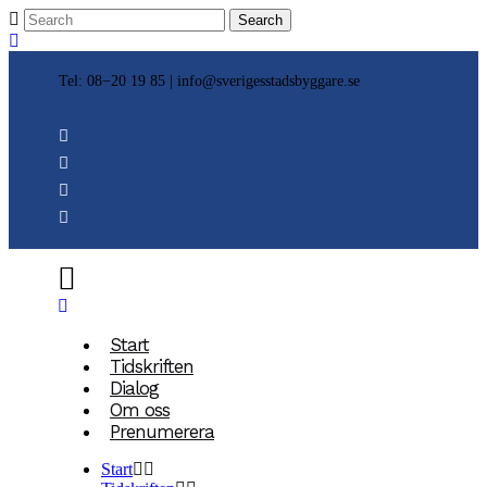
Tel: 08−20 19 85 |
info@sverigesstadsbyggare.se
Start
Tidskriften
Dialog
Om oss
Prenumerera
Start