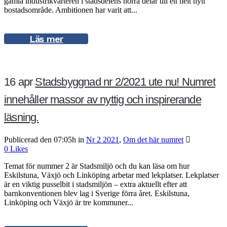
gamla industrikvarteren i stadsdelens norra delar till ett helt nytt
bostadsområde. Ambitionen har varit att...
Läs mer
16 apr
Stadsbyggnad nr 2/2021 ute nu! Numret
innehåller massor av nyttig och inspirerande
läsning.
Publicerad den 07:05h
in
Nr 2 2021
,
Om det här numret
0
Likes
Temat för nummer 2 är Stadsmiljö och du kan läsa om hur
Eskilstuna, Växjö och Linköping arbetar med lekplatser. Lekplatser
är en viktig pusselbit i stadsmiljön – extra aktuellt efter att
barnkonventionen blev lag i Sverige förra året. Eskilstuna,
Linköping och Växjö är tre kommuner...